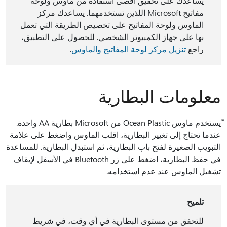
يساعدك على تحقيق أقصى استفادة من ماوس ولوحة
مفاتيح Microsoft اللذين تستخدمهما. يساعدك مركز
الماوس ولوحة المفاتيح على تخصيص الطريقة التي تعمل
بها على جهاز الكمبيوتر الشخصي. للحصول على التطبيق،
راجع
تنزيل مركز لوحة المفاتيح والماوس
.
معلومات البطارية
ّيستخدم ماوس Ocean Plastic من Microsoft بطارية AA واحدة.
عندما تحتاج إلى تغيير البطارية، اقلب الماوس واضغط على علامة
التبويب الصغيرة لفتح باب البطارية، ثم استبدل البطارية. للمساعدة
في حفظ البطارية، اضغط على زر Bluetooth في الأسفل لإيقاف
تشغيل الماوس عند عدم استخدامه.
تلميح
للتحقق من مستوى البطارية في أي وقت، في شريط