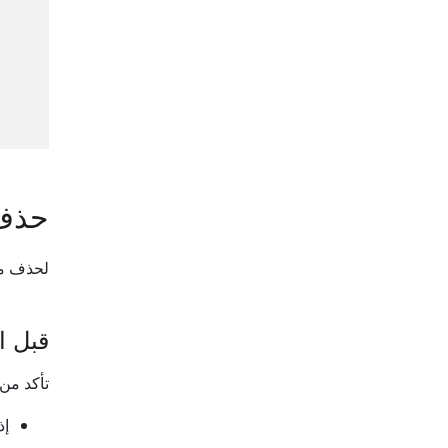
حذف 
لحذف مجت
قبل ال
تأكد من 
إذ