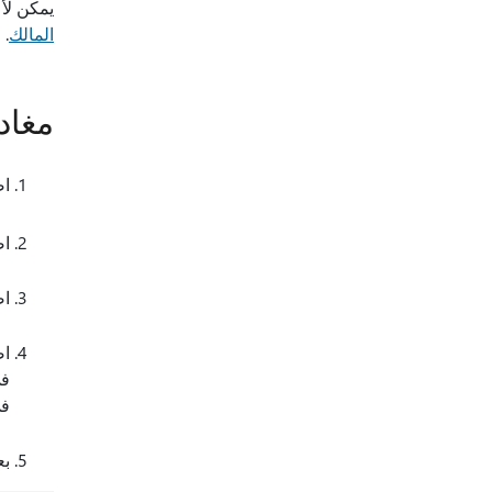
يمكن لأ
المالك
. 
مغاد
اض
اض
اض
ا
في
في
بع