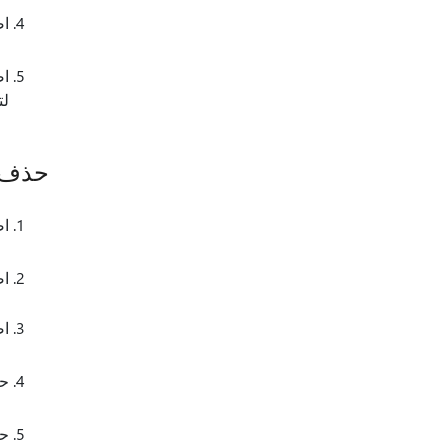
ا
ا
لت
حذف ق
اض
اض
ا
ح
ح