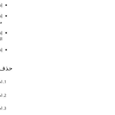
إذ
إذ
مد
ال
إذ
حذف 
اض
اض
اض