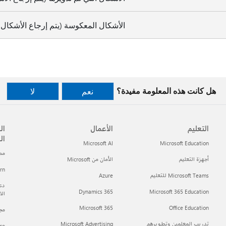
الأشكال المعكوسة (يتم إرجاع الأشكال 
هل كانت هذه المعلومة مفيدة؟
نعم
لا
التعليم
الأعمال
ال
ال
Microsoft AI
Microsoft Education
مطور t
أجهزة التعليم
الأمان من Microsoft
arn
Microsoft Teams للتعليم
Azure
دعم
Dynamics 365
Microsoft 365 Education
ال
Microsoft 365
Office Education
مجتمع h
تدريب المعلمين وتطويرهم
Microsoft Advertising
ce