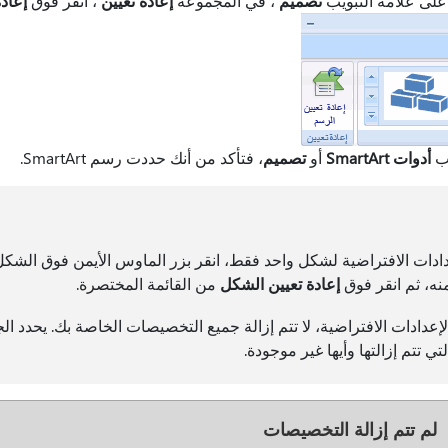
على علامة التبويب
تصميم
، في المجموعة
إعادة تعيين
، انقر فوق
إعاد
يب
أدوات SmartArt
أو
تصميم
، فتأكد من أنك حددت رسم SmartArt.
دادات الافتراضية لشكل واحد فقط، انقر بزر الماوس الأيمن فوق الشكل 
ه، ثم انقر فوق
إعادة تعيين الشكل
من القائمة المختصرة.
لإعدادات الافتراضية، لا تتم إزالة جميع التخصيصات الخاصة بك. يحدد الج
ي تتم إزالتها وأيها غير موجودة.
لم تتم إزالة التخصيصات