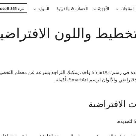
المنتجات
الأجهزة
الحساب & والفوترة
الموارد
شراء Microsoft 365
تخطيط واللون الافتراضي
إذا قمت بتخصيص أشكال متعددة في رسم SmartArt واحد، يمكنك التراجع بسر
لألوان لرسم SmartArt بأكمله.
ت الافتراضية