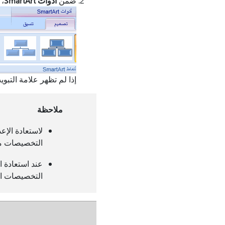
ضمن
أدوات SmartArt
، 
إذا لم تظهر علامة التبو
ملاحظة
لاستعادة الإع
التخصيصات من
عند استعادة ا
التخصيصات الت