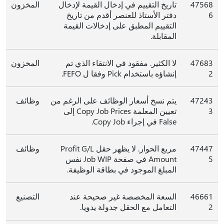
47568
تاريخ التقييم في إدخال القيمة لإدخال
المخزون
6
دفتر الأستاذ للعنصر أقدم من تاريخ
التقييم المطبق على إدخالات القيمة
المقابلة.
47683
لا الكثير. مفقود في الانتقاء الذي تم
المخزون
2
إنشاؤه باستخدام Pick وفقا ل FEFO.
47243
يتم نسخ أسعار الوظائف على الرغم من
وظائف
3
تعيين المعلمة Copy Job Prices إلى
False في إجراء Copy Job.
47447
مربع الحوار. لا يظهر حقل Profit G/L
وظائف
5
Amount في صفحة Job WIP نفس
المبلغ الموجود في بطاقة الوظيفة.
46661
السعة المخصصة غير صحيحة عند
التصنيع
2
التعامل مع الحقل جدولة يدويا.