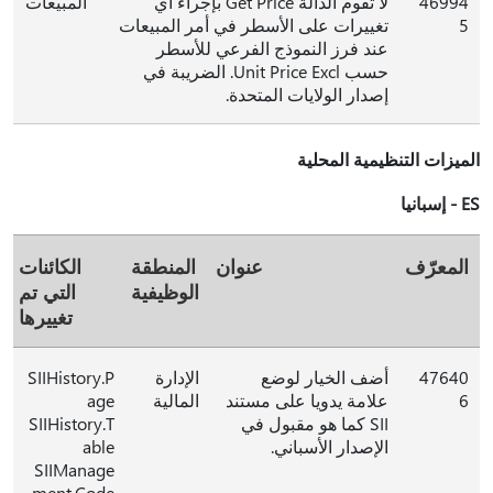
46994
لا تقوم الدالة Get Price بإجراء أي
المبيعات
5
تغييرات على الأسطر في أمر المبيعات
عند فرز النموذج الفرعي للأسطر
حسب Unit Price Excl. الضريبة في
إصدار الولايات المتحدة.
الميزات التنظيمية المحلية
ES - إسبانيا
المعرّف
عنوان
المنطقة
الكائنات
الوظيفية
التي تم
تغييرها
47640
أضف الخيار لوضع
الإدارة
SIIHistory.P
6
علامة يدويا على مستند
المالية
age
SII كما هو مقبول في
SIIHistory.T
الإصدار الأسباني.
able
SIIManage
ment.Code