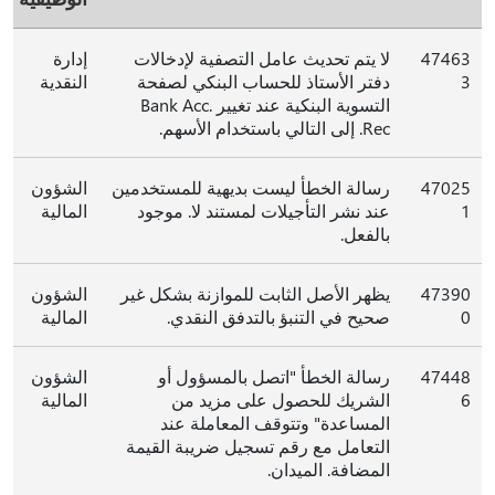
47463
لا يتم تحديث عامل التصفية لإدخالات
إدارة
3
دفتر الأستاذ للحساب البنكي لصفحة
النقدية
التسوية البنكية عند تغيير Bank Acc.
Rec. إلى التالي باستخدام الأسهم.
47025
رسالة الخطأ ليست بديهية للمستخدمين
الشؤون
1
عند نشر التأجيلات لمستند لا. موجود
المالية
بالفعل.
47390
يظهر الأصل الثابت للموازنة بشكل غير
الشؤون
0
صحيح في التنبؤ بالتدفق النقدي.
المالية
47448
رسالة الخطأ "اتصل بالمسؤول أو
الشؤون
6
الشريك للحصول على مزيد من
المالية
المساعدة" وتتوقف المعاملة عند
التعامل مع رقم تسجيل ضريبة القيمة
المضافة. الميدان.