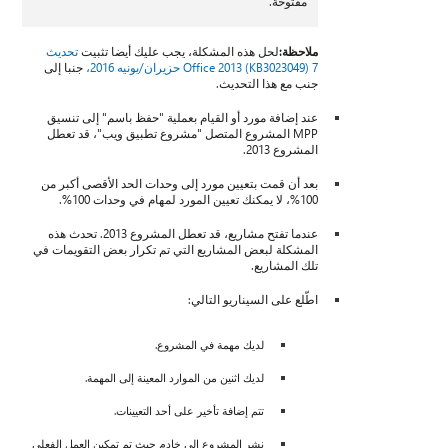
مفتوحة.
ملاحظة:
لحل هذه المشكلة، يجب عليك أيضا تثبيت
تحديث
Office 2013 (KB3023049) 7 حزيران/يونيه 2016،
جنبا إلى
جنب مع هذا التحديث.
عند إضافة مورد أو القيام بعملية "حفظ باسم" إلى تنسيق
MPP المشروع المتصل "مشروع تطبيق ويب"، قد تعطل
المشروع 2013.
بعد أن قمت بتعيين مورد إلى وحدات الحد الأقصى أكبر من
100%، لا يمكنك تعيين المورد لمهام في وحدات 100%.
عندما تفتح مشاريع، قد تعطل المشروع 2013. تحدث هذه
المشكلة لبعض المشاريع التي تم تكرار بعض التقويمات في
تلك المشاريع.
اطّلع على السيناريو التالي:
لديك مهمة في المشروع.
لديك اثنين من الموارد المعينة إلى المهمة.
تتم إضافة تأخير على أحد التعيينات.
نشر المشروع إلى خادم حيث تم تمكين العمل الفعلي