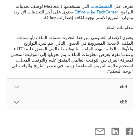
تعرف على
المصطلحات
التي تستخدمها Microsoft لوصف تحديثات
البرامج.
TechCenter نظام Office
يحتوي على آخر التحديثات الإدارية
وموارد التوزيع الاستراتيجية لكافة إصدارات Office.
معلومات الملف
يحتوي الإصدار العمومي من هذا التحديث سمات الملف (أو سمات
الملف الأحدث) المسرودة في الجدول التالي. يتم سرد التواريخ
والأوقات الخاصة بهذه الملفات بالتوقيت العالمي المتفق عليه (UTC).
وعندما تقوم بعرض معلومات الملف، يتم تحويلها إلى التوقيت المحلي.
لمعرفة الفرق بين التوقيت العالمي المتفق عليه والتوقيت المحلي،
استخدم علامة التبويب المنطقة الزمنية في عنصر التاريخ والوقت في
"لوحة التحكم".
x64
x86