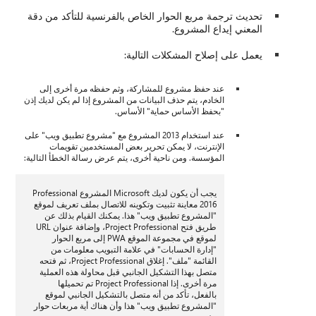
تحديث ترجمة مربع الحوار الخاص بالفرنسية للتأكد من دقة
المعني إيداع المشروع.
يعمل على إصلاح المشكلات التالية:
عند حفظ مشروع للمشاركة، وثم حفظه مرة أخرى إلى
الخادم، يتم حذف البيانات من المشروع إذا لم يكن لديك إذن
"بحفظ الأساس حماية" الأساس.
عند استخدام 2013 المشروع مع "مشروع تطبيق ويب" على
الإنترنت، لا يمكن تحرير بعض المستخدمين تقويمات
المؤسسة. ومن ناحية أخرى، يتم عرض رسالة الخطأ التالية:
يجب أن يكون لديك Microsoft المشروع Professional
2016 معاينة تثبيت وتكوينه للاتصال بملف تعريف لموقع
"المشروع تطبيق ويب" هذا. يمكنك القيام بذلك عن
طريق فتح Project Professional، وإضافة عنوان URL
لموقع في مجموعة الموقع PWA إلى مربع الحوار
"إدارة الحسابات" في علامة التبويب معلومات من
القائمة "ملف". إغلاق Project Professional، ثم فتحه
متصل بهذا التشكيل الجانبي قبل محاولة هذه العملية
مرة أخرى. إذا Project Professional تم تحميلها
بالفعل، تأكد من أنه متصل بالتشكيل الجانبي لموقع
"المشروع تطبيق ويب" هذا وأن هناك أية مربعات حوار