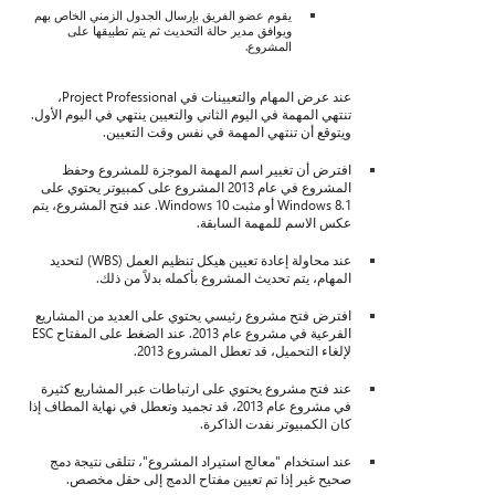
يقوم عضو الفريق بإرسال الجدول الزمني الخاص بهم
ويوافق مدير حالة التحديث ثم يتم تطبيقها على
المشروع.
عند عرض المهام والتعيينات في Project Professional،
تنتهي المهمة في اليوم الثاني والتعيين ينتهي في اليوم الأول.
ويتوقع أن تنتهي المهمة في نفس وقت التعيين.
افترض أن تغيير اسم المهمة الموجزة للمشروع وحفظ
المشروع في عام 2013 المشروع على كمبيوتر يحتوي على
Windows 8.1 أو مثبت Windows 10. عند فتح المشروع، يتم
عكس الاسم للمهمة السابقة.
عند محاولة إعادة تعيين هيكل تنظيم العمل (WBS) لتحديد
المهام، يتم تحديث المشروع بأكمله بدلاً من ذلك.
افترض فتح مشروع رئيسي يحتوي على العديد من المشاريع
الفرعية في مشروع عام 2013. عند الضغط على المفتاح ESC
لإلغاء التحميل، قد تعطل المشروع 2013.
عند فتح مشروع يحتوي على ارتباطات عبر المشاريع كثيرة
في مشروع عام 2013، قد تجميد وتعطل في نهاية المطاف إذا
كان الكمبيوتر نفدت الذاكرة.
عند استخدام "معالج استيراد المشروع"، تتلقى نتيجة دمج
صحيح غير إذا تم تعيين مفتاح الدمج إلى حقل مخصص.