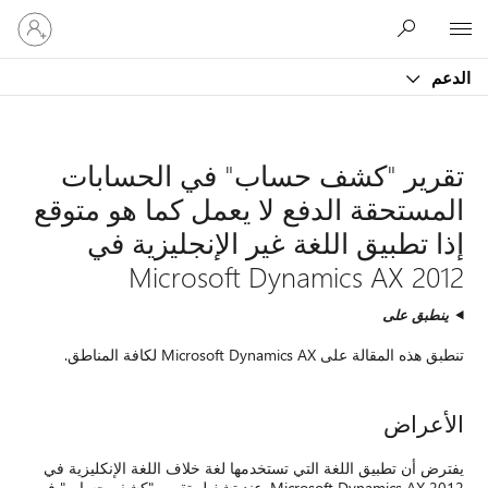
تسجيل
الدخول
إلى
حسابك
سابات
هو متوقع
ة في
 الإنكليزية في
تشغيل تقرير "كشف حساب" في