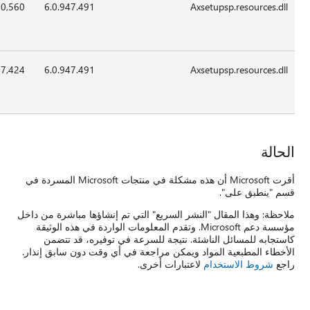
x86
02:09
22-
370,560
6.0.947.4
May-
2012
x86
02:09
22-
407,424
6.0.947.4
May-
2012
أقرت Microsoft أن هذه مشكلة في منتجات Microsoft المسردة في
ا مباشرة من داخل
ردة في هذه الوثيقة
، قد تتضمن
دون سابق إنذار.