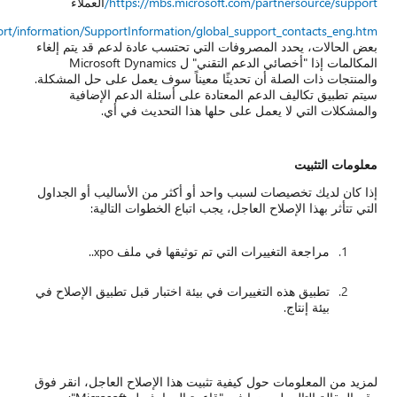
العملاء
https://mbs.microsoft.com/customersource/support/information/Supp
في
 قد يتم إلغاء
ي" ل Microsoft Dynamics
لى حل المشكلة.
الإضافية
ي.
يب أو الجداول
لية:
بيق الإصلاح في
عاجل، انقر فوق