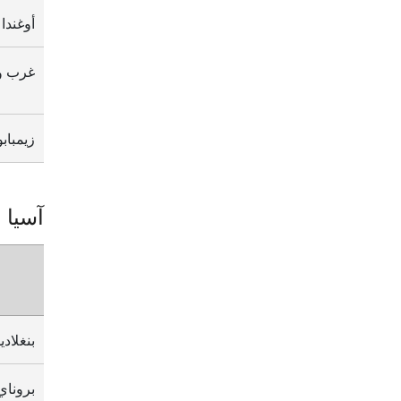
أوغندا
غرب وش
زيمباب
آسيا
بنغلاد
بروناي