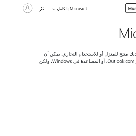
تسجيل
Microsoft بالكامل
الدخول
إلى
حسابك
تصل به وما إذا كان لديك منتج للمنزل أو للاستخدام التجاري. يمكن أن
يعتمد أيضا على ما إذا كنت تريد مساعدة لقضية تتعلق بخدمة مثل OneDrive أو Outlook.com، أو المساعدة في Windows، ولكن