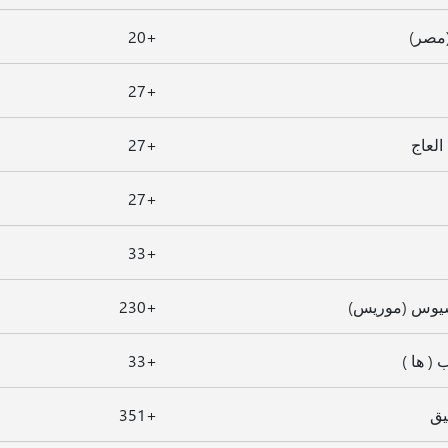
مصر)
+20
+27
لعاج
+27
+27
+33
يوس (موريس)
+230
 ( ها )
+33
يق
+351