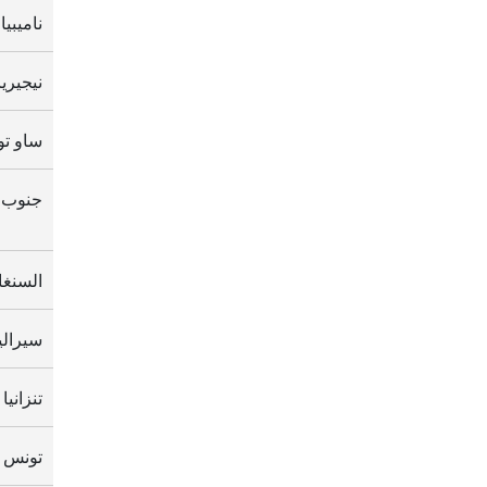
ناميبيا
نيجيريا
ساو تو
جنوب أ
السنغا
سيرالي
تنزانيا
تونس 