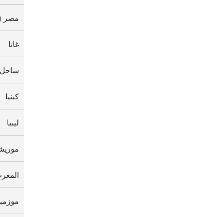
مصر (
غانا
ساحل ا
كينيا
ليبيا
موريش
المغرب
موزمب