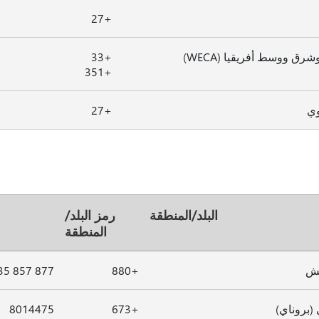
+27
رق ووسط أفريقيا (WECA)
+33
+351
وي
+27
البلد/المنطقة
رمز البلد/
المنطقة
يش
+880
877 857 3235
 (بروناي)
+673
8014475