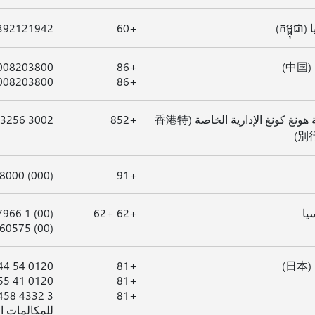
កម្)
+60
392121942
中)
+86
008203800
008203800
+86
منطقة هونغ كونغ الإدارية الخاصة (香港特
+852
3002 3256
別
(000) 8000 404 454
+91
يا
+62 +62
(00) 1 8030167966
(00) 78030160575
日)
+81
0120 54 2244 (محلي فقط)
+81
0120 41 6755 (محلي فقط)
+81
للمكالمات ال