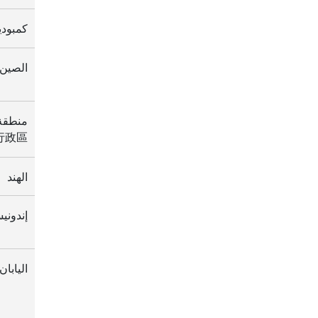
كمبوديا (ពុជា
الصين (国
行政區)
الهند
إندونيس
اليابان (本