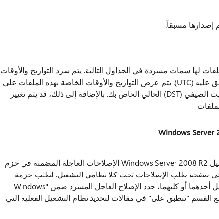
 إصدارها مسبقاً.
لفات لها سمات مسردة في الجداول التالية. يتم سرد التواريخ والأوقات
الخاصة بهذه الملفات فى "التوقيت العالمي" المتفق عليه (UTC). يتم عرض التواريخ والأوقات الخاصة بهذه الملفات على
جهاز الكمبيوتر المحلي بالتوقيت المحلي مع التوقيت الصيفي (DST) الحالي الخاص بك. بالإضافة إلى ذلك، قد يتم تغيير
ملفات.
هام: الإصلاحات العاجلة Windows 7 ونظام التشغيل Windows Server 2008 R2 الإصلاحات العاجلة المضمنة في حزم
على صفحة طلب الإصلاحات تحت كلا نظامي التشغيل. لطلب حزمة
الإصلاحات الجديدة التي تنطبق على أنظمة التشغيل أحدهما أو كليهما، حدد الإصلاح العاجل المسرد ضمن "Windows
W" على الصفحة. راجع القسم "تنطبق على" في مقالات لتحديد نظام التشغيل الفعلية التي