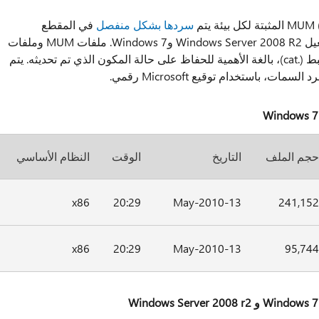
سردها بشكل منفصل
في المقطع
"معلومات الملفات الإضافية لنظام التشغيل Windows Server 2008 R2 وWindows 7. ملفات MUM وملفات
MANIFEST، وملفات كتالوج الأمان المرتبط (.cat)، بالغة الأهمية للحفاظ على حالة المكون الذي تم تحديثه. يتم
ت، باستخدام توقيع Microsoft رقمي.
جم الملف
التاريخ
الوقت
النظام الأساسي
x86
20:29
13-May-2010
241,15
x86
20:29
13-May-2010
95,74