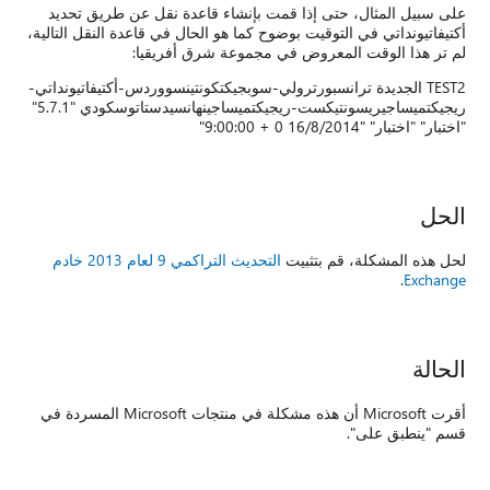
على سبيل المثال، حتى إذا قمت بإنشاء قاعدة نقل عن طريق تحديد
أكتيفاتيونداتي في التوقيت بوضوح كما هو الحال في قاعدة النقل التالية،
لم تر هذا الوقت المعروض في مجموعة شرق أفريقيا:
TEST2 الجديدة ترانسبورترولي-سوبجيكتكونتينسووردس-أكتيفاتيونداتي-
ريجيكتميساجيريسونتيكست-ريجيكتميساجينهانسيدستاتوسكودي "5.7.1"
"اختبار" "اختبار" "16/8/2014 0 + 9:00:00"
الحل
لحل هذه المشكلة، قم بتثبيت
التحديث التراكمي 9 لعام 2013 خادم
.
Exchange
الحالة
أقرت Microsoft أن هذه مشكلة في منتجات Microsoft المسردة في
قسم "ينطبق على".