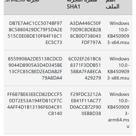
الملف
SHA1
DB7E7A4C1CC5074BF97
A3DA446C50F
Windows
BC5880429DC79F5DA2E
70D9C8DEB2B
10.0-
515C0E08DE10F84F16C1
8CB0D738043
KB450909
EC5C73
FDF797A
3-x64.msu
8559908A2DE5138CDCD
6C02EF261BC6
Windows
9044D8905A3D4D345BE
8371F3DDB51
10.0-
13CFC85CBED2EADAB2F
58BA7FA8ECA
KB450909
79A8DA4
429279
3-x86.msu
FF687BE63EECD82DCCF5
F29FDC3212A
Windows
0D72E53A194FD81CF7C
E841F11AC77
10.0-
4AFF4D1B13196F604C91
D0ACCB72F90
KB450909
C8140
0EB8D38
3-
arm64.ms
u