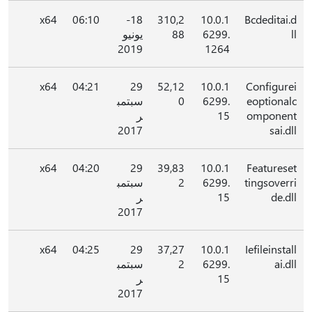
x64
06:10
18-
310,2
10.0.1
Bcdeditai.d
ll
6299.
88
يونيو
2019
1264
x64
04:21
29
52,12
10.0.1
Configurei
eoptionalc
6299.
0
سبتمب
omponent
15
ر
2017
sai.dll
x64
04:20
29
39,83
10.0.1
Featureset
tingsoverri
6299.
2
سبتمب
de.dll
15
ر
2017
x64
04:25
29
37,27
10.0.1
Iefileinstall
ai.dll
6299.
2
سبتمب
15
ر
2017