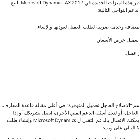
على مصاريف الشحن. ضرائب الهند يجب أيضا توفير هذه الميزات الجديدة في Microsoft Dynamics AX 2012 البيع
عم النواحي التالية:
لمضافة وخدمة ضريبة لطلب العميل لعودتها والإلغاء.
عميل عرض الأسعار.
 عميل.
عاجل معتمد من Microsoft. هناك قسم "الإصلاح العاجل تحميل المتوفرة" في أعلى مقالة قاعدة المعارف.
العاجل، أو لديك أسئلة الدعم الفني الأخرى، اتصل بشريكك أو إذا
المسجلين في خطة دعم مباشرة مع Microsoft، يمكنك الاتصال بالدعم التقني ل Microsoft Dynamics وإنشاء طلب