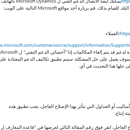
http
يمكنك أيضا الاتصال الدعم الفني ل Microsoft Dynamics بالهاتف
ك، قم بزيارة أحد مواقع Microsoft التالية على الويب:
http
العملاء
bs.microsoft.com/customersource/support/information/SupportI
بعض الحالات، يحدد المصروفات التي تحتسب عادة لدعم قد يتم إلغاء المكالمات إذا "أخصائي الدعم التقني" ل ft
ا معيناً سوف يعمل على حل المشكلة. سيتم تطبيق تكاليف الدعم المعتادة على
ى حلها هذا التحديث في أي.
اليب أو الجداول التي تتأثر بهذا الإصلاح العاجل، يجب تطبيق هذه
ة إنتاج.
ح العاجل، انقر فوق رقم المقالة التالي لعرضها في "قاعدة المعارف ل