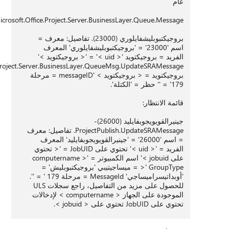
Microsoft.Office.Project.Se
شفايلوري (23000). تفاصيل: معرف =
فايلوري' المعرف
د '< uid >' = '< بروجيكتويد >'
messagetype='Microsoft.Office.Project.Server.BusinessLayer.QueueMsg.UpdateSRAMessage:
بروجيكتويد = < بروجيكتويد > 'messageID = مرحلة
ProjectPublish.UpdateSRAMessage. تفاصيل: معرف
يجوبفايليد' المعرف
الفريد = '< uid >' تحتوي على JobUID = '< تحتوي
على jobuid >' اسم الكمبيوتر = '< computername
'بروجيكتبوبليش' =
'أوبداتيسراميساجي' MessageId = مرحلة 179 ' = ''.
للحصول على مزيد من التفاصيل، راجع سجلات ULS
الموجودة على الجهاز < computername > لإدخالات