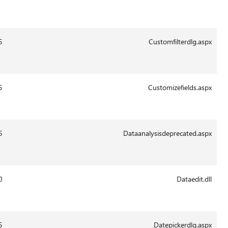
Aug-
2011
13:42
29-
1433
14.0.6015
Aug-
2011
13:41
29-
23611
14.0.6015
Aug-
2011
13:43
29-
810
14.0.6015
Aug-
2011
4:02
18-
445232
14.0.6116.5000
Jan-
2012
13:42
29-
11033
14.0.6015