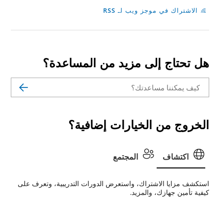
دة؟
ية، وتعرف على