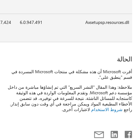
2012
x86
00:00
19-
407,424
6.0.947.4
Apr-
2012
أقرت Microsoft أن هذه مشكلة في منتجات Microsoft المسردة في
ا مباشرة من داخل
ردة في هذه الوثيقة
، قد تتضمن
دون سابق إنذار.