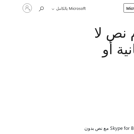
تسجيل
Microsoft بالكامل
الدخول
إلى
حسابك
S باستخدام نص لا
ابانية أو
للمستخدمين في الإصدار 1707 (8362.2033) والإصدارات الأحدث، تفرع يونيو، وعند استخدام Skype for Business مع نص بدون