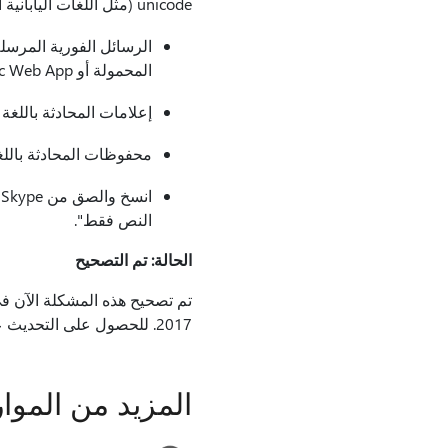
unicode (مثل اللغات اليابانية أو الصينية)، سيظهر النص مشوهاً في السيناريوهات التالية:
المحمولة أو Lync Web App.
إعلامات المحادثة باللغة الصي
محفوظات المحادثة باللغة الص
النص فقط".
الحالة: تم التصحيح
2017. للحصول على التحديث على الفور، افتح أي تطبيق Office 2016 واختر
المزيد من الموار