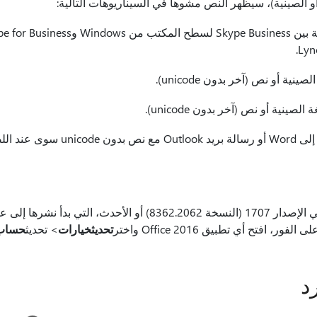
نية أو نص (آخر بدون unicode).
ينية أو نص (آخر بدون unicode).
انسخ والصق من Skype إلى Word أو رسال
تحديث
خيارات
> تحديث
حساب
د