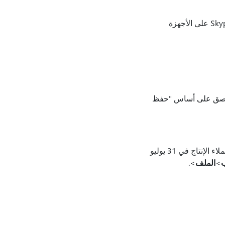
الرسائل الفورية المرسلة بين Skype Business لسطح المكتب من Windows وSkype for Business على الأجهزة
ة بريد Outlook مع نص بدون unicode سوى عند اللصق على أساس "حفظ
تم تصحيح هذه المشكلة الآن في الإصدار 1707 (النسخة 8362.2062) أو الأحدث، التي بدأ نشرها إلى عملاء الإنتاج في 31 يوليو
>
الملف
>.