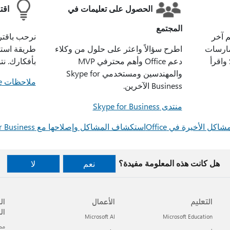
الحصول على تعليمات في
اقت
المجتمع
 آخر
نرحب باقتر
مارسات
اطرح سؤالاً واعثر على حلول من وكلاء
طريقة استخ
الخاصة بـ Skype for Business واقرأ
دعم Office وأهم محترفي MVP
بأفكارك. نت
والمهندسين ومستخدمي Skype for
ملاحظات Skype
Business الآخرين.
منتدى Skype for Business
كل الأخيرة في Office‏
استكشاف المشاكل وإصلاحها مع Skype for Business‏
هل كانت هذه المعلومة مفيدة؟
نعم
لا
التعليم
الأعمال
ال
ال
Microsoft AI
Microsoft Education
مطور t