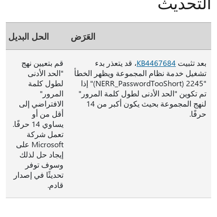
التحديث
العَرَض
الحل البديل
بعد تثبيت
KB4467684
، قد يتعذر بدء
قم بتعيين نهج
تشغيل خدمة نظام المجموعة ويظهر الخطأ
"الحد الأدنى
"2245 (NERR_PasswordTooShort)" إذا
لطول كلمة
تم تكوين "الحد الأدنى لطول كلمة المرور"
المرور"
لنهج المجموعة بحيث يكون أكبر من 14
الافتراضي إلى
حرفًا.
أقل من أو
يساوي 14 حرفًا.
تعمل شركة
Microsoft على
إيجاد حل لذلك
وسوف توفر
تحديثًا في إصدار
قادم.