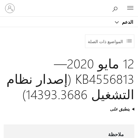
تسجيل
Microsoft
الدخول
إلى
الدعم
حسابك
المواضيع ذات الصلة
12 مايو 2020—
KB4556813 (إصدار نظام
التشغيل 14393.3686)
ينطبق على
ملاحظة