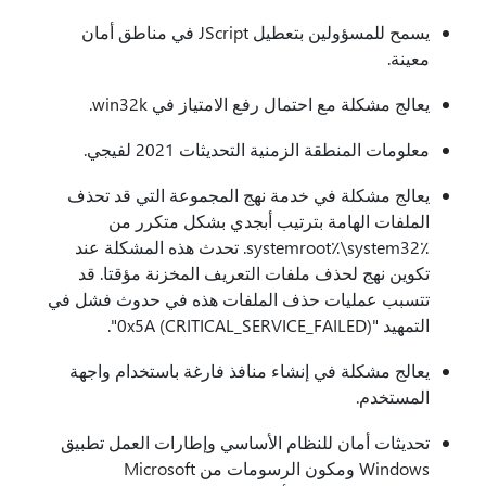
يسمح للمسؤولين بتعطيل JScript في مناطق أمان
معينة.
يعالج مشكلة مع احتمال رفع الامتياز في win32k.
معلومات المنطقة الزمنية التحديثات 2021 لفيجي.
يعالج مشكلة في خدمة نهج المجموعة التي قد تحذف
الملفات الهامة بترتيب أبجدي بشكل متكرر من
٪systemroot٪\system32. تحدث هذه المشكلة عند
تكوين نهج لحذف ملفات التعريف المخزنة مؤقتا. قد
تتسبب عمليات حذف الملفات هذه في حدوث فشل في
التمهيد "0x5A (CRITICAL_SERVICE_FAILED)".
يعالج مشكلة في إنشاء منافذ فارغة باستخدام واجهة
المستخدم.
تحديثات أمان للنظام الأساسي وإطارات العمل تطبيق
Windows ومكون الرسومات من Microsoft