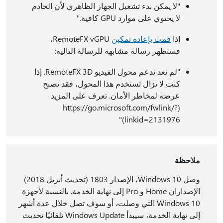
"لا يمكن بدء تشغيل الجهاز الظاهري لأن الخادم
لا يحتوي على موارد GPU كافية."
إذا
قمت بإعادة تمكين
RemoteFX vGPU،
فستظهر رسالة مشابهة للرسالة التالية:
"لم نعد ندعم محول الفيديو RemoteFX 3D. إذا
كنت لا تزال تستخدم هذا المحول، فقد تصبح
عرضة لمخاطر الأمان. تعرف على المزيد
(https://go.microsoft.com/fwlink/?
linkid=2131976)"
ملاحظة
وصل Windows 10، الإصدار 1803 (تحديث أبريل 2018)
الإصداران Home و Pro إلى نهاية الخدمة. بالنسبة لأجهزة
Windows 10 التي وصلت، أو سوف تصل خلال عدة أشهر
إلى نهاية الخدمة، سيبدأ Windows Update تلقائيًا تحديث