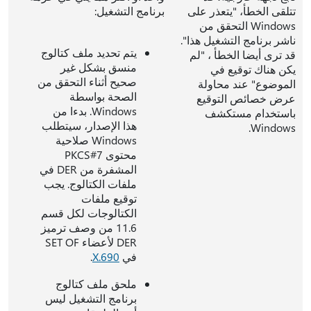
تتلقى الخطأ، "يتعذر على
برنامج التشغيل:
Windows التحقق من
ناشر برنامج التشغيل هذا".
يتم تحديد ملف كتالوج
قد ترى أيضا الخطأ ، "لم
منسق بشكل غير
يكن هناك توقيع في
صحيح أثناء التحقق من
الموضوع" عند محاولة
الصحة بواسطة
عرض خصائص التوقيع
Windows. بدءا من
باستخدام مستكشف
هذا الإصدار، سيتطلب
Windows.
Windows صلاحية
محتوى PKCS#7
المشفرة من DER في
ملفات الكتالوج. يجب
توقيع ملفات
الكتالوجات لكل قسم
11.6 من وصف ترميز
DER لأعضاء SET OF
في
X.690
.
ملحق ملف كتالوج
برنامج التشغيل ليس