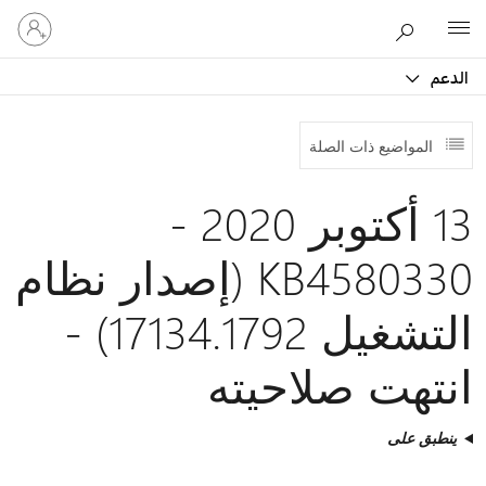
تسجيل
Microsoft
الدخول
إلى
الدعم
حسابك
المواضيع ذات الصلة
13 أكتوبر 2020 -
KB4580330 (إصدار نظام
التشغيل 17134.1792) -
انتهت صلاحيته
ينطبق على