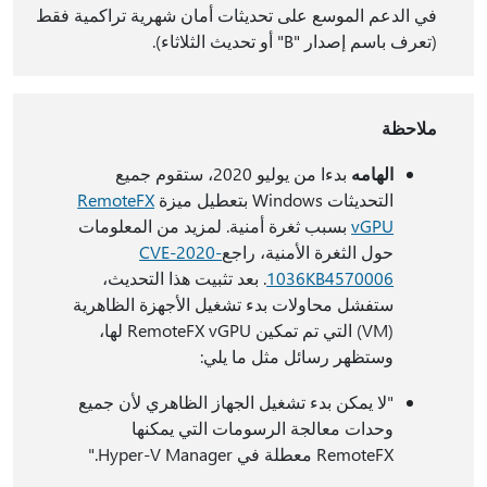
في الدعم الموسع على تحديثات أمان شهرية تراكمية فقط
(تعرف باسم إصدار "B" أو تحديث الثلاثاء).
ملاحظة
الهامه
بدءا من يوليو 2020، ستقوم جميع
التحديثات Windows بتعطيل ميزة
RemoteFX
vGPU
بسبب ثغرة أمنية. لمزيد من المعلومات
حول الثغرة الأمنية، راجع
CVE-2020-
KB4570006
1036
. بعد تثبيت هذا التحديث،
ستفشل محاولات بدء تشغيل الأجهزة الظاهرية
(VM) التي تم تمكين RemoteFX vGPU لها،
وستظهر رسائل مثل ما يلي:
"لا يمكن بدء تشغيل الجهاز الظاهري لأن جميع
وحدات معالجة الرسومات التي يمكنها
RemoteFX معطلة في Hyper-V Manager."