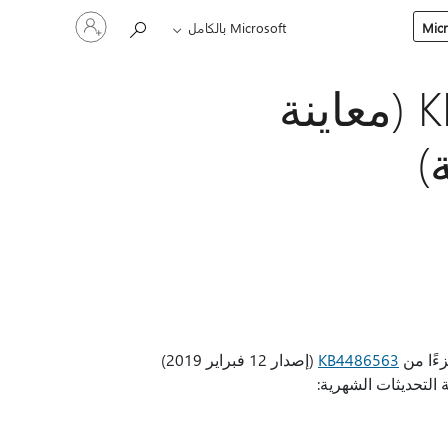
تسجيل
Microsoft بالكامل
الدخول
إلى
حسابك
19 فبراير 2019 - KB4486565 (معاينة
)
ءًا من
KB4486563
(إصدار 12 فبراير 2019)
التحديثات الشهرية: