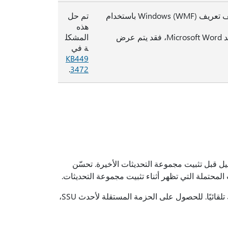
قد يعرض أي تطبيق خادم مستند مركب (OLE) يضع العناصر المضمنة في ملف تعريف Windows (WMF) باستخدام
تم حل
هذه
على سبيل المثال، إذا قمت بلصق كائن ورقة عمل Microsoft Excel في مستند Microsoft Word، فقد يتم عرض
المشكل
ة في
KB449
.
3472
ت آخر تحديث لمكدس الخدمة (SSU) لنظام التشغيل قبل تثبيت مجموعة التحديثات الأخيرة. تحسّن
) لك تلقائيًا. للحصول على الحزمة المستقلة لأحدث SSU،