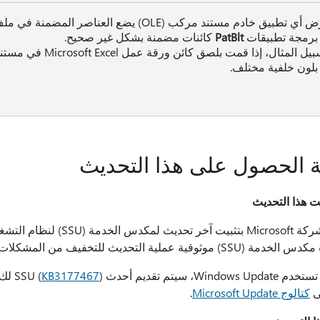
برمجة تطبيقات
PatBlt
كائنات مضمنة بشكل غير صحيح.
ا بلون خلفية مختلف.
ة الحصول على هذا التحديث
ت هذا التحديث
توصي شركة Microsoft بتثبي
لية التحديث للتخفيف من المشكلات المحتملة التي تظهر أثناء تثبيت مجموعة التحديثات.
Windo، سيتم تقديم أحدث SSU (
KB3177467
لى
كتالوج Microsoft Update
.