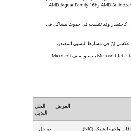
الظاهري. (0xC0370027).” يؤثر هذا على البنيات الميكروية AMD Bulldozer Family 15h وAMD Jaguar Family 16h
اني كاختصار وقد تتسبب في حدوث مشاكل في
يعالج مشكلة قد تؤدي إلى توقف عمل التطبيقات التي تستخدم قاعدة بيانات Microsoft Jet بتنسيق ملف Microsoft
العرض
الحل
البديل
 واجهة الشبكة (NIC).
تم حل