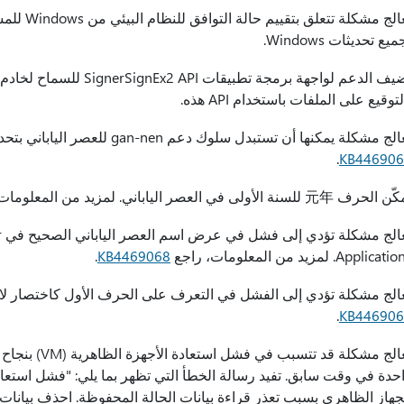
يعالج مشكل
يع تحديثات Windows.
لتوقيع على الملفات باستخدام API هذه.
ج مشكلة يمكنها أن تستبدل سلوك دعم gan-nen للعصر الياباني بتحديث أجدد. لمزيد من المعلومات، راجع
.
KB446906
حرف 元年 للسنة الأولى في العصر الياباني. لمزيد من المعلومات، راجع
ي
Applica. لمزيد من المعلومات، راجع
KB4469068
.
الج مشكلة تؤدي إلى الفشل في التعرف على الحرف الأول كاختصار لاسم
.
KB446906
يعالج مشكلة قد 
حدة في وقت سابق. تفيد رسالة الخطأ التي تظهر بما يلي: "فشل استعادة
جهاز الظاهري بسبب تعذر قراءة بيانات الحالة المحفوظة. احذف بيانات 