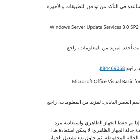
ة تتعلق بتقييم حالة التوافق للنظام البيئي من Windows للمساعدة في التأكد من توافق التطبيقات والأجهزة
يضيف الدعم لواجهة برمجة تطبيقات SignerSignEx2 API للسماح لخادم Windows Server Update Services 3.0 SP2
.
KB4469068
عالج مشكلة تؤدي إلى فشل في عرض اسم العصر الياباني الصحيح في Microsoft Office Visual Basic for
 العصر الياباني. لمزيد من المعلومات، راجع
تتسبب في فشل استعادة الأجهزة الظاهرية (VM) بنجاح إذا تم حفظ الجهاز الظاهري واستعادته مرة
 حالة الجهاز الظاهري: لا يمكن استعادة هذا
الحالة المحفوظة، ثم حاول بدء تشغيل الجهاز