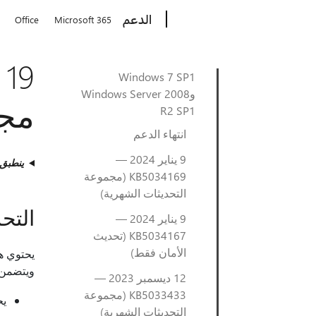
Microsoft
الدعم
Office
Microsoft 365
Windows 7 SP1
وWindows Server 2008
مجم
R2 SP1
انتهاء الدعم
9 يناير 2024 —
ينطبق
KB5034169 (مجموعة
التحديثات الشهرية)
التح
9 يناير 2024 —
KB5034167 (تحديث
الأمان فقط)
يحتوي ه
ويتضمن أ
12 ديسمبر 2023 —
KB5033433 (مجموعة
ي‬
التحديثات الشهرية)