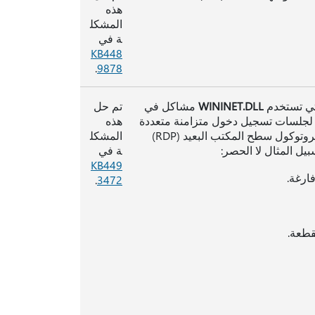
هذه
المشكل
ة في
KB448
.
9878
WININET.DLL
مشاكل في
تم حل
ه لجلسات تسجيل دخول متزامنة متعددة
هذه
على جهاز Windows Server نفسه، بما في ذلك عمليات تسجيل الدخول إلى بروتوكول سطح المكتب البعيد (RDP)
المشكل
يل المثال لا الحصر:
ة في
KB449
ارغة.
.
3472
طعة.