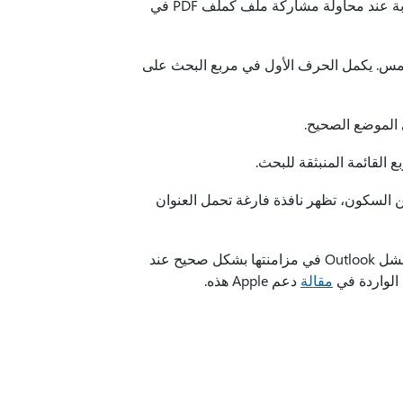
يعالج هذا التحديث مشكلة تؤثر على Microsoft Excel. يتوقف عن الاستجابة عند محاولة مشاركة ملف كملف PDF في
اللمس. يكمل الحرف الأول في مربع البحث على
 الموضع الصحيح.
 القائمة المنبثقة للبحث.
 السكون، تظهر نافذة فارغة تحمل العنوان
يعالج هذا التحديث مشكلة تؤثر على iCloud Calendar وجهات الاتصال. يفشل Outlook في مزامنتها بشكل صحيح عند
مقالة
دعم Apple هذه.