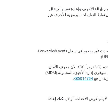
 التحديث العمل للامتثال لمتطلبات GB18030-2022. يقوم بإزالة الأحرف وإعادة تعيينها لإدخال
Microsoft. لم يعد بإمكانك إدخال نقاط التعليمات البرمجية للأحرف غير
.
يعالج هذا التحديث مشكلة تؤثر على حدث تأمين الحساب 4625. تنسيق الحدث غير صحيح في سجل ForwardedEvents.
يؤثر هذا التحديث على مركز توزيع المفاتيح (KDC) ومعرفات أمان المستخدم (SID). يقرأ KDC الآن معرف الأمان
للمستخدم من الاسم البديل للموضوع (SAN) للشهادة. لهذا السبب، يمكن لموفري إدارة الأجهزة المحمولة (MDM)
يد، راجع
KB5014754
.
عالج هذا التحديث مشكلة تؤثر على الأحداث التي تحتوي على حرف TAB. لا يتم عرض الأحداث، أو لا يمكنك إعادة