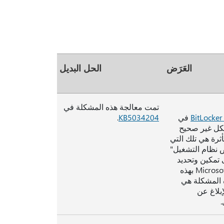
العَرَض
الحل البديل
تمت معالجة هذه المشكلة في
في
KB5034204
.
الأجهزة المحمولة (MDM) إلى إظهار خطأ 65000 بشكل غير صحيح
ثرة هي تلك التي
 نظام التشغيل"
تمكين وتحديد
إما "التشفير الكامل" أو "المساحة المستخدمة فقط". تتأثر Microsoft Intune بهذه
المشكلة هي
بلاغ عن