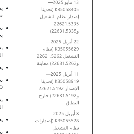
13 مايو 2025—
KB5058405 (تحديثا
في
إصدار نظام التشغيل
22621.5335
و22631.5335)
يح
22 أبريل 2025—
KB5055629 (نظام
الدخ
التشغيل 22621.5262
و22631.5262) معاينة
يعا
11 أبريل 2025—
KB5058919 (تحديثا
AppID بشكل ك
الإصدار 22621.5192
و22631.5192) خارج
النطاق
ال
8 أبريل 2025 —
يع
KB5055528 (إصدارات
نظام التشغيل