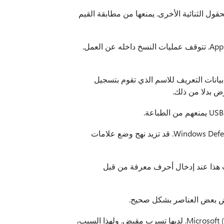
ا التحديث مشكلة تؤثر على استعلامات XPath على FileHash والحقول الثنائية الأخرى. يمنعها من مطابقة القيم
يعالج هذا التحديث مشكلة تؤثر على بيئة Application Virtualization (App-V). تتوقف عمليات النسخ داخله عن العمل.
ة تؤثر على Microsoft Print إلى PDF. ويستخدم بيانات التعريف للاسم الذي تقوم بتسجيل
يعالج هذا التحديث مشكلة تؤثر على Windows Defender Application Control (WDAC). قد تزيد نهج وضع علامات
نه يتوقف عن العمل. يحدث هذا عند إدخال أحرف معرفة من قبل
 عرض بعض العناصر بشكل صحيح.
يعالج هذا التحديث مشكلة تؤثر على منسق المعاملات الموزعة من Microsoft (DTC). لديها تسرب مقبض. ولهذا السبب،