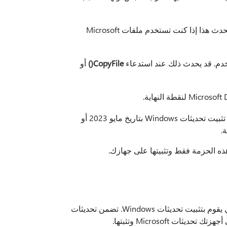
يعالج هذا التحديث مشكلة قد تجعل Windows يتوقف عن الاستجابة. قد يحدث هذا إذا كنت تستخدم ملفات Microsoft
دم. قد يحدث ذلك عند استدعاء
CopyFile()
أو
يعالج هذا التحديث مشكلة تؤثر على الربط الخارجي. فشل. يحدث هذا بعد تثبيت تحديثات Windows بتاريخ مايو 2023 أو
ذه الحزمة فقط وتثبيتها على جهازك.
يقوم هذا التحديث بإجراء تحسينات على جودة مكدس الخدمة، وهو المكون الذي يقوم بتثبيت تحديثات Windows. تضمن تحديثات