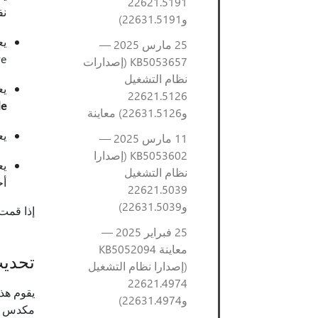
22621.5191
نف
و22631.5191)
25 مارس 2025 —
Drive
KB5053657 (إصدارات
نظام التشغيل
يع
22621.5126
()
و22631.5126) معاينة
يعا
11 مارس 2025 —
KB5053602 (إصدارا
نظام التشغيل
أح
22621.5039
و22631.5039)
إذا قمت 
25 فبراير 2025 —
معاينة KB5052094
تحديث مكدس
(إصدارا نظام التشغيل
22621.4974
و22631.4974)
مكدس الخدمة (SSU) أن لديك مكدس خدمة قويا وموثوقا