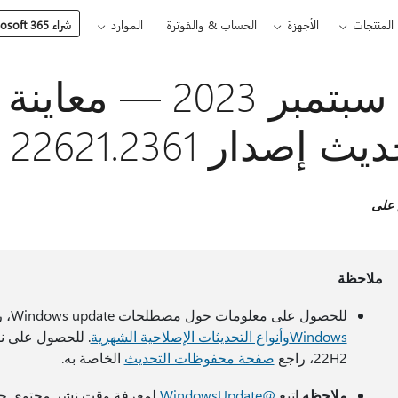
المنتجات
الأجهزة
الحساب & والفوترة
الموارد
شراء Microsoft 365
ث إصدار OS 22621.2361)
 على
ملاحظة
للحصول على معلومات حول مصطلحات Windows update، راجع المقالة حول
Windows
وأنواع التحديثات الإصلاحية الشهرية
22H2، راجع
صفحة محفوظات التحديث
الخاصة به.
ملاحظه
اتبع
@WindowsUpdate
لمعرفة وقت نشر محتوى جدي