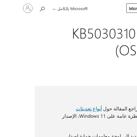
تسجيل
Microsoft بالكامل
الدخول
إلى
حسابك
26 سبتمبر 2023 — معاينة KB5030310
أنواع تحديثات
. للحصول على نظرة عامة على Windows 11، الإصدار
د إلى لوحة معلومات حماية إصدار