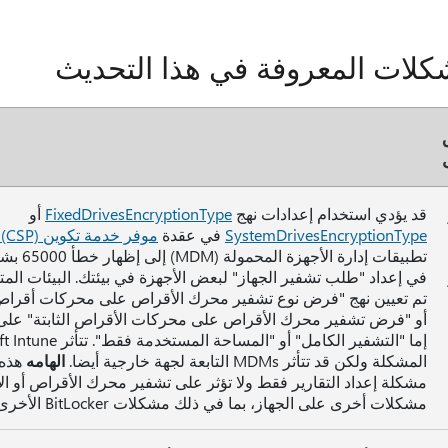
كلات المعروفة في هذا التحديث
قد يؤدي استخدام إعدادات نهج
FixedDrivesEncryptionType
أو
SystemDrivesEncryptionType
في عقدة
موفر خدمة تكوين BitLocker (CSP)
تطبيقات إدارة 
في إعداد "طلب تشفير الجهاز" لبعض الأجهزة في بيئتك. البيئات المتأ
تم تعيين نهج "فرض نوع تشفير محرك الأقراص على محركات أقراص
أو "فرض تشفير محرك الأقراص على محركات الأقراص الثابتة" على 
المشكلة ولكن قد تتأثر MDMs التابعة لجهة خارجية أيضا.
الهامه
هذه 
مشكلة إعداد التقارير فقط ولا تؤثر على تشفير محرك الأقراص أو الإ
مشكلات أخرى على الجهاز، بما في ذلك مشكلات BitLocker الأخرى.