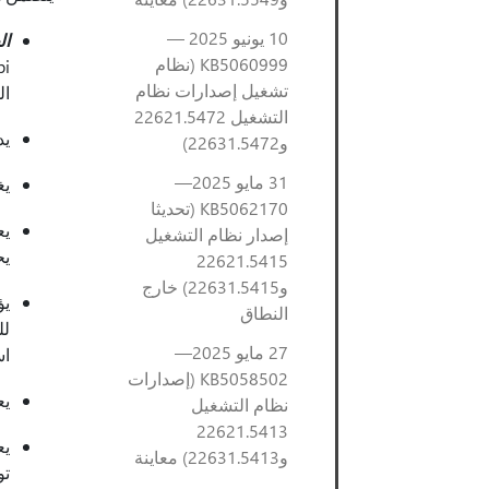
10 يونيو 2025 —
ال
KB5060999 (نظام
تشغيل إصدارات نظام
ال
التشغيل 22621.5472
يد
و22631.5472)
31 مايو 2025—
يغ
KB5062170 (تحديثا
إصدار نظام التشغيل
يح
22621.5415
و22631.5415) خارج
النطاق
27 مايو 2025—
اس
KB5058502 (إصدارات
يع
نظام التشغيل
22621.5413
و22631.5413) معاينة
تو