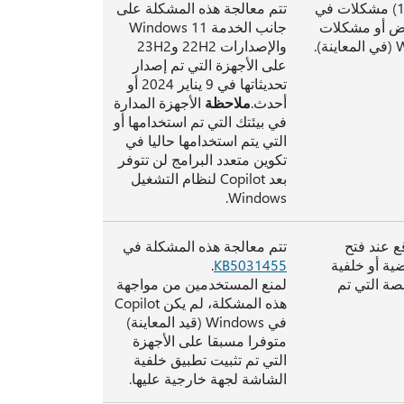
قد تواجه أجهزة Windows التي تستخدم أكثر من جهاز عرض واحد (1) مشكلات في
تتم معالجة هذه المشكلة على
رض أو مشكلات
جانب الخدمة Windows 11
والإصدارات 22H2 و23H2
على الأجهزة التي تم إصدار
تحديثاتها في 9 يناير 2024 أو
أحدث.
ملاحظة
الأجهزة المدارة
في بيئتك التي تم استخدامها أو
التي يتم استخدامها حاليا في
تكوين متعدد البرامج لن تتوفر
بعد Copilot لنظام التشغيل
Windows.
ع عند فتح
تتم معالجة هذه المشكلة في
فتراضية أو خلفية
KB5031455
.
اشة المخصصة التي تم
لمنع المستخدمين من مواجهة
هذه المشكلة، لم يكن Copilot
في Windows (قيد المعاينة)
متوفرا مسبقا على الأجهزة
التي تم تثبيت تطبيق خلفية
الشاشة لجهة خارجية عليها.