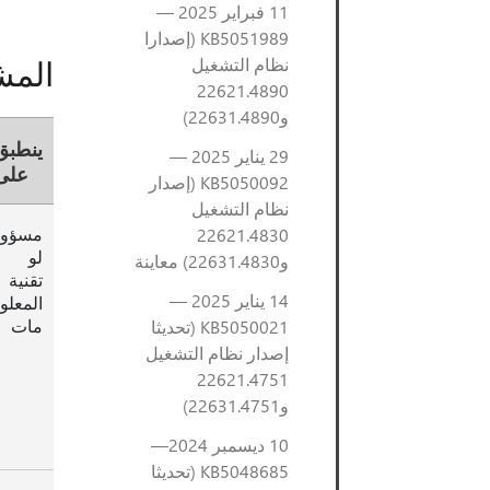
11 فبراير 2025 —
KB5051989 (إصدارا
المش
نظام التشغيل
22621.4890
و22631.4890)
ينطبق
29 يناير 2025 —
على
KB5050092 (إصدار
نظام التشغيل
مسؤو
22621.4830
لو
و22631.4830) معاينة
تقنية
14 يناير 2025 —
المعلو
مات
KB5050021 (تحديثا
إصدار نظام التشغيل
22621.4751
و22631.4751)
10 ديسمبر 2024—
KB5048685 (تحديثا