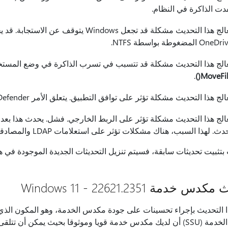
دت الذاكرة في النظام.
One المضغوطة بواسطة NTFS.
الج هذا التحديث مشكلة قد تتسبب في تسرب الذاكرة في وضع المستخ
.
MoveFile
لج هذا التحديث مشكلة تؤثر على توافق التطبيق. يتعلق الأمر Microsoft Defender لنقطة النهاية.
دث. لهذا السبب، هناك مشكلات تؤثر على استعلامات LDAP والمصادقة.
بتثبيت تحديثات سابقة، فسيتم تنزيل التحديثات الجديدة الموجودة في ه
 خدمة Windows 11 - 22621.2351
 بحيث يمكن أن تتلقى أجهزتك تحديثات Microsoft وتثبتها.