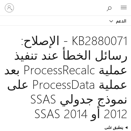
تسجيل
Microsoft
الدخول
إلى
الدعم
حسابك
KB2880071 - الإصلاح:
رسائل الخطأ عند تنفيذ
عملية ProcessRecalc بعد
عملية ProcessData على
نموذج جدولي SSAS
2012 أو SSAS 2014
ينطبق على