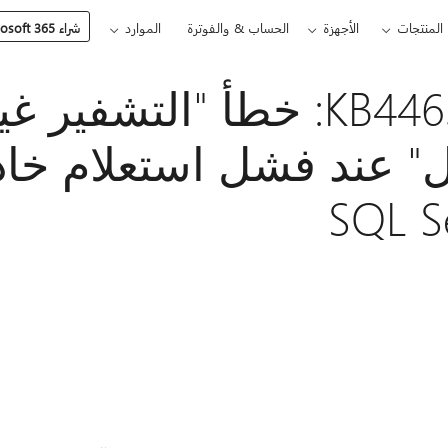
المنتجات
الأجهزة
الحساب & والفوترة
الموارد
شراء Microsoft 365
KB4463757 - FIX: خطأ "التشف
ل" عند فشل استعلام خا
SQL S