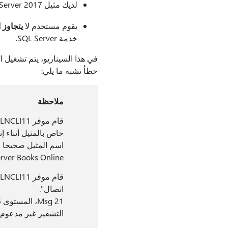
لديك مثيل Microsoft SQL Server 2017 يحتوي على إعداد خادم مرتبط بمثيل آخر من SQL Server.
يقوم مستخدم لا
يتجاوز 
خدمة SQL Server.
في هذا السيناريو، يتم تشغيل 
خطأ تشبه ما يلي:
ملاحظة
قام موفر OLE DB "SQLNCLI11" للخادم المرتبط "
rver Books Online."
قام موفر OLE DB "SQLNCLI11" للخادم المرتبط "
اتصال".
Msg 21، المستوى 16، الحالة 1، السطر 0
التشفير غير مدعوم 