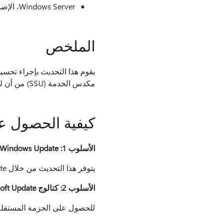
Windows Server، الإصدار 1909 (تثبيت Server Core)
الملخص
مكدس الخدمة (SSU) من أن لديك مكدس خدمة قويا وموثوقا بحيث يمكن أن تتلقى أجهزتك تحديثات Microsoft وتثبتها.
كيفية الحصول ع
الأسلوب 1: Windows Update
يتوفر هذا التحديث من خلال Windows Update. سيتم تنزيله وتثبيته تلقائيًا.
الأسلوب 2: كتالوج Microsoft Update
للحصول على الحزمة المستقلة 