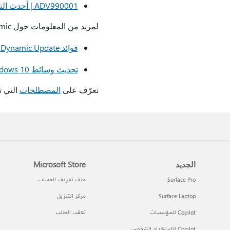
ADV990001 | أحدث التحديثات مكدس الخدمة
لمزيد من المعلومات حول Dynamic التحديثات، راجع المقالات التالية:
فوائد Windows 10 Dynamic Update
تحديث وسائط Windows 10 باستخدام حزم التحديث الديناميكي
تعرّف على
المصطلحات
التي تستخدمها oft
الجديد
Microsoft Store
Surface Pro
ملف تعريف الحساب
Surface Laptop
مركز التنزيل
Copilot للمؤسسات
تعقب الطلب
Copilot للاستخدام الشخصي