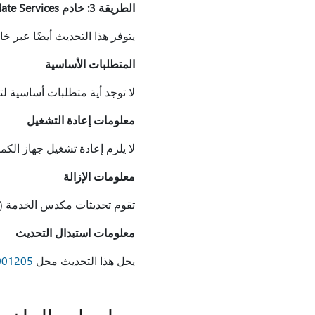
الطريقة 3: خادم Windows Server Update Services
يتوفر هذا التحديث أيضًا عبر خادم ws Server Update Services (WSUS
المتطلبات الأساسية
لا توجد أية متطلبات أساسية لت
معلومات إعادة التشغيل
لا يلزم إعادة تشغيل جهاز الكمب
معلومات الإزالة
تقوم تحديثات مكدس الخدمة (SSUs) بإجراء تغييرات على كيفية تثبيت التحديثات ولا يمكن إلغاء تثبيتها من الجهاز.
معلومات استبدال التحديث
يحل هذا التحديث محل
001205