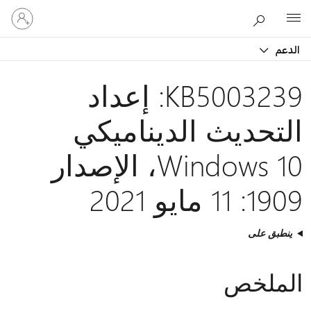
تسجيل
Microsoft
الدخول
إلى
الدعم
حسابك
KB5003239: إعداد
التحديث الديناميكي
Windows 10، الإصدار
1909: 11 مايو 2021
ينطبق على
الملخص