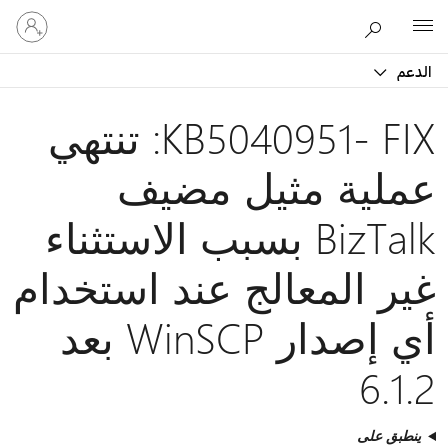
تسجيل
Microsoft
الدخول
إلى
دعم
حسابك
KB5040951- FIX: تنتهي
ملية مثيل مضيف
BizTalk بسبب الاستثناء
ير المعالج عند استخدام
أي إصدار WinSCP بعد
6.1
نطبق على