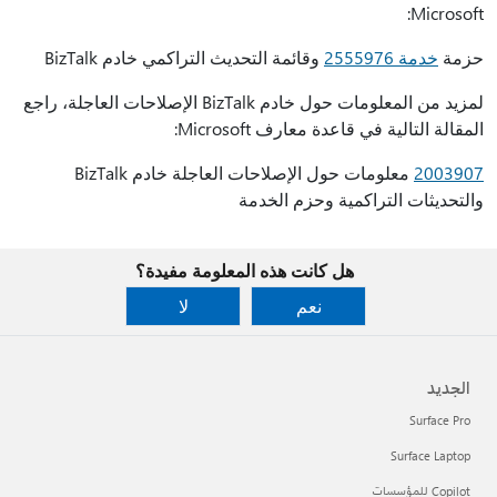
Microso
مة
خدمة 2555976
وقائمة التحديث التراكمي خادم BizTalk
لمزيد من المعلومات حول خادم BizTalk الإصلاحات العاجلة، راجع
الة التالية في قاعدة معارف Microsoft:
20039
معلومات حول الإصلاحات العاجلة خادم BizTalk
تحديثات التراكمية وحزم الخدمة
هل كانت هذه المعلومة مفيدة؟
نعم
لا
لجديد
Surface Pr
Surface Lapto
Copi للمؤسسات