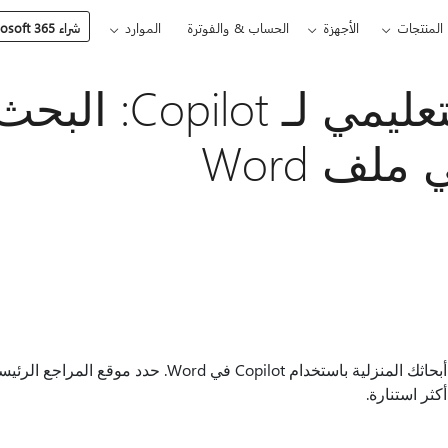
المنتجات
الأجهزة
الحساب & والفوترة
الموارد
شراء Microsoft 365
البرنامج التعليمي لـ ot
ملف Word
استكشف كيف يمكنك تحسين أبحاثك المنزلية باستخدام opilot
كثر استنارة.