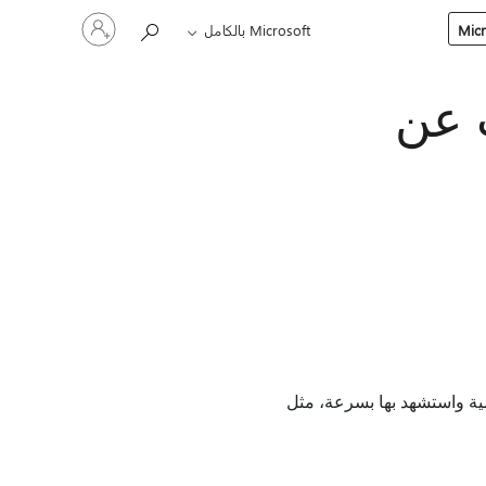
تسجيل
Microsoft بالكامل
الدخول
إلى
حسابك
Copil: البحث عن
C في Word. حدد موقع المراجع الرئيسية واستشهد بها بسرعة، مثل