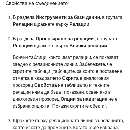
"Свойства на съединението"
В раздела
Инструменти за бази данни
, в групата
Релации
щракнете върху
Релации
.
В раздела
Проектиране на релации
, в групата
Релации
щракнете върху
Всички релации
.
Всички таблици, които имат релации, се показват
заедно с релационните линии. Забележете, че
скритите таблици (таблиците, за които е поставена
отметка в квадратчето
Скрита
в диалоговия
прозорец
Свойства
на таблицата) и техните
релации няма да бъдат показани, освен ако в
диалоговия прозорец
Опции за навигация
не е
избрана опцията "Покажи скритите обекти".
Щракнете върху релационната линия за релацията,
която искате да промените. Когато бъде избрана,