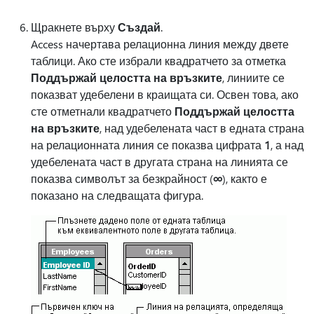
Щракнете върху
Създай
.
Access начертава релационна линия между двете
таблици. Ако сте избрали квадратчето за отметка
Поддържай целостта на връзките
, линиите се
показват удебелени в краищата си. Освен това, ако
сте отметнали квадратчето
Поддържай целостта
на връзките
, над удебелената част в едната страна
на релационната линия се показва цифрата
1
, а над
удебелената част в другата страна на линията се
показва символът за безкрайност (
∞
), както е
показано на следващата фигура.