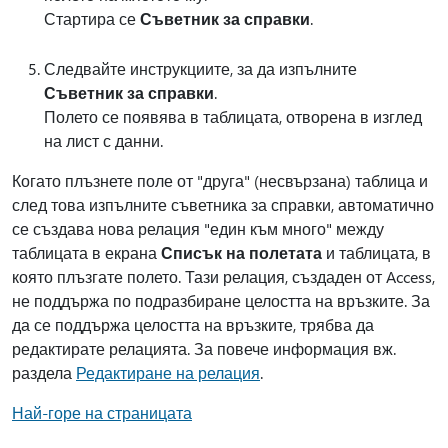
Стартира се
Съветник за справки
.
Следвайте инструкциите, за да изпълните
Съветник за справки
.
Полето се появява в таблицата, отворена в изглед
на лист с данни.
Когато плъзнете поле от "друга" (несвързана) таблица и
след това изпълните съветника за справки, автоматично
се създава нова релация "един към много" между
таблицата в екрана
Списък на полетата
и таблицата, в
която плъзгате полето. Тази релация, създаден от Access,
не поддържа по подразбиране целостта на връзките. За
да се поддържа целостта на връзките, трябва да
редактирате релацията. За повече информация вж.
раздела
Редактиране на релация
.
Най-горе на страницата