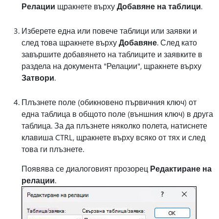
Релации
щракнете върху
Добавяне на таблици
.
Изберете една или повече таблици или заявки и
след това щракнете върху
Добавяне
. След като
завършите добавянето на таблиците и заявките в
раздела на документа "Релации", щракнете върху
Затвори
.
Плъзнете поле (обикновено първичния ключ) от
една таблица в общото поле (външния ключ) в друга
таблица. За да плъзнете няколко полета, натиснете
клавиша CTRL, щракнете върху всяко от тях и след
това ги плъзнете.
Появява се диалоговият прозорец
Редактиране на
релации
.