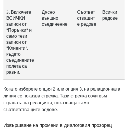
3. Включете
Дясно
Съответ
Всички
ВСИЧКИ
външно
стващит
редове
записи от
съединение
е редове
"Поръчки" и
само тези
записи от
"Клиенти",
където
съединените
полета са
равни.
Когато изберете опция 2 или опция 3, на релационната
линия се показва стрелка. Тази стрелка сочи към
страната на релацията, показваща само
съответстващите редове.
Извършване на промени в диалоговия прозорец