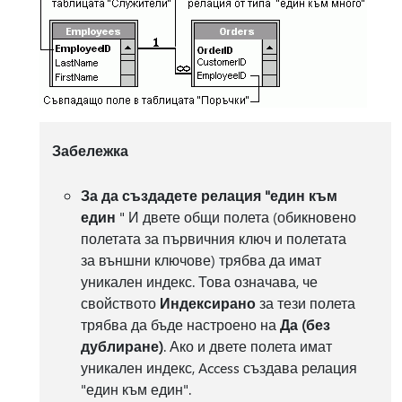
Забележка
За да създадете релация "един към
един
" И двете общи полета (обикновено
полетата за първичния ключ и полетата
за външни ключове) трябва да имат
уникален индекс. Това означава, че
свойството
Индексирано
за тези полета
трябва да бъде настроено на
Да (без
дублиране)
. Ако и двете полета имат
уникален индекс, Access създава релация
"един към един".