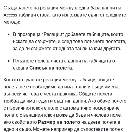
Създаването на релация между в една база данни на
Access таблици става, като използвате един от следните
методи:
В прозореца "Релации" добавете таблиците, които
искате да свържете, и след това плъзнете полетата,
за да ги свържете от едната таблица към другата.
Плъзнете поле в листа с данни на таблицата от
екрана
Списък на полета
.
Когато създавате релация между таблици, общите
полета не е необходимо да имат едни и същи имена,
въпреки че това е честа практика. Общите полета
трябва да имат един и същ тип данни. Ако обаче полето
с първичния ключ е поле с автоматично номериране,
полето с външния ключ може да бъде и числово поле,
ако свойството
Размер на полето
на двете полета е
едно и също. Можете например да съпоставите поле с