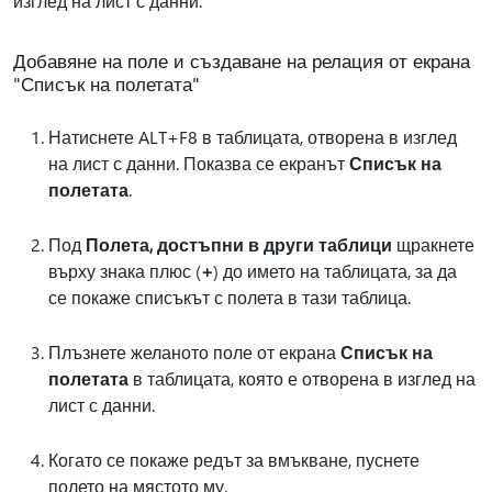
изглед на лист с данни.
Добавяне на поле и създаване на релация от екрана
"Списък на полетата"
Натиснете ALT+F8 в таблицата, отворена в изглед
на лист с данни. Показва се екранът
Списък на
полетата
.
Под
Полета, достъпни в други таблици
щракнете
върху знака плюс (
+
) до името на таблицата, за да
се покаже списъкът с полета в тази таблица.
Плъзнете желаното поле от екрана
Списък на
полетата
в таблицата, която е отворена в изглед на
лист с данни.
Когато се покаже редът за вмъкване, пуснете
полето на мястото му.