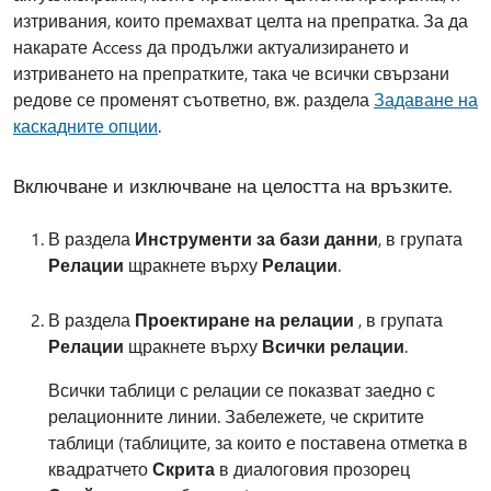
изтривания, които премахват целта на препратка. За да
накарате Access да продължи актуализирането и
изтриването на препратките, така че всички свързани
редове се променят съответно, вж. раздела
Задаване на
каскадните опции
.
Включване и изключване на целостта на връзките.
В раздела
Инструменти за бази данни
, в групата
Релации
щракнете върху
Релации
.
В раздела
Проектиране на релации
, в групата
Релации
щракнете върху
Всички релации
.
Всички таблици с релации се показват заедно с
релационните линии. Забележете, че скритите
таблици (таблиците, за които е поставена отметка в
квадратчето
Скрита
в диалоговия прозорец