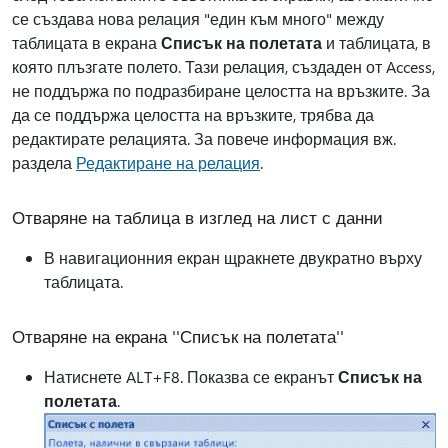
се създава нова релация "един към много" между
таблицата в екрана
Списък на полетата
и таблицата, в
която плъзгате полето. Тази релация, създаден от Access,
не поддържа по подразбиране целостта на връзките. За
да се поддържа целостта на връзките, трябва да
редактирате релацията. За повече информация вж.
раздела
Редактиране на релация
.
Отваряне на таблица в изглед на лист с данни
В навигационния екран щракнете двукратно върху
таблицата.
Отваряне на екрана ''Списък на полетата''
Натиснете ALT+F8. Показва се екранът
Списък на
полетата
.