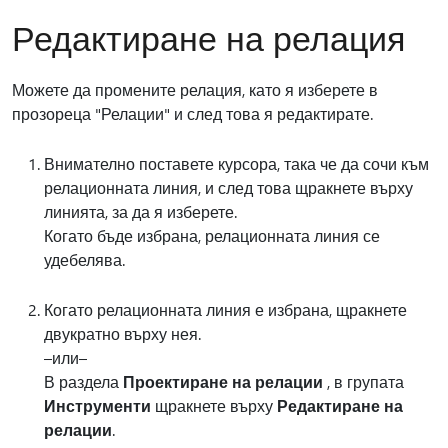
Редактиране на релация
Можете да промените релация, като я изберете в
прозореца "Релации" и след това я редактирате.
Внимателно поставете курсора, така че да сочи към
релационната линия, и след това щракнете върху
линията, за да я изберете.
Когато бъде избрана, релационната линия се
удебелява.
Когато релационната линия е избрана, щракнете
двукратно върху нея.
–или–
В раздела
Проектиране на релации
, в групата
Инструменти
щракнете върху
Редактиране на
релации
.