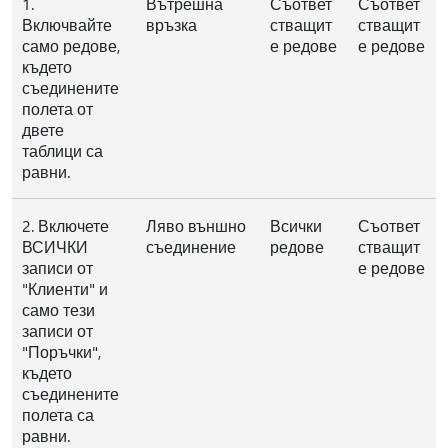
1.
Вътрешна
Съответ
Съответ
Включвайте
връзка
стващит
стващит
само редове,
е редове
е редове
където
съединените
полета от
двете
таблици са
равни.
2. Включете
Ляво външно
Всички
Съответ
ВСИЧКИ
съединение
редове
стващит
записи от
е редове
"Клиенти" и
само тези
записи от
"Поръчки",
където
съединените
полета са
равни.