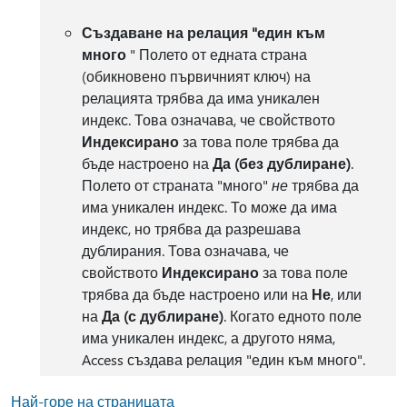
Създаване на релация "един към
много
" Полето от едната страна
(обикновено първичният ключ) на
релацията трябва да има уникален
индекс. Това означава, че свойството
Индексирано
за това поле трябва да
бъде настроено на
Да (без дублиране)
.
Полето от страната "много"
не
трябва да
има уникален индекс. То може да има
индекс, но трябва да разрешава
дублирания. Това означава, че
свойството
Индексирано
за това поле
трябва да бъде настроено или на
Не
, или
на
Да (с дублиране)
. Когато едното поле
има уникален индекс, а другото няма,
Access създава релация "един към много".
Най-горе на страницата