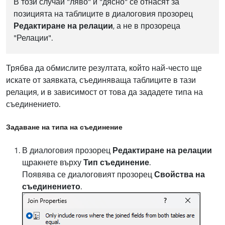
В този случай "ляво" и "дясно" се отнасят за
позицията на таблиците в диалоговия прозорец
Редактиране на релации
, а не в прозореца
"Релации".
Трябва да обмислите резултата, който най-често ще
искате от заявката, съединяваща таблиците в тази
релация, и в зависимост от това да зададете типа на
съединението.
Задаване на типа на съединение
В диалоговия прозорец
Редактиране на релации
щракнете върху
Тип съединение
.
Появява се диалоговият прозорец
Свойства на
съединението
.