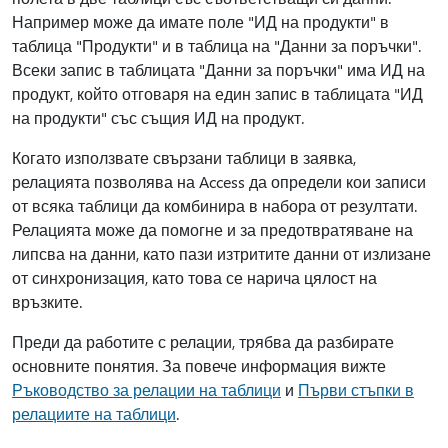
Например може да имате поле "ИД на продукти" в
таблица "Продукти" и в таблица на "Данни за поръчки".
Всеки запис в таблицата "Данни за поръчки" има ИД на
продукт, който отговаря на един запис в таблицата "ИД
на продукти" със същия ИД на продукт.
Когато използвате свързани таблици в заявка,
релацията позволява на Access да определи кои записи
от всяка таблици да комбинира в набора от резултати.
Релацията може да помогне и за предотвратяване на
липсва на данни, като пази изтритите данни от излизане
от синхронизация, като това се нарича цялост на
връзките.
Преди да работите с релации, трябва да разбирате
основните понятия. За повече информация вижте
Ръководство за релации на таблици
и
Първи стъпки в
релациите на таблици
.