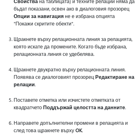
Свойства
на таблицата) и техните релации няма да
бъдат показани, освен ако в диалоговия прозорец
Опции за навигация
не е избрана опцията
"Покажи скритите обекти".
Щракнете върху релационната линия за релацията,
която искате да промените. Когато бъде избрана,
релационната линия се удебелява.
Щракнете двукратно върху релационната линия.
Появява се диалоговият прозорец
Редактиране на
релации
.
Поставете отметка или изчистете отметката от
квадратчето
Поддържай целостта на данните
.
Направете допълнителни промени в релацията и
след това щракнете върху
OK
.