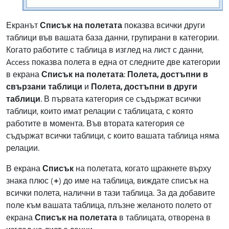
Екранът
Списък на полетата
показва всички други
таблици във вашата база данни, групирани в категории.
Когато работите с таблица в изглед на лист с данни,
Access показва полета в една от следните две категории
в екрана
Списък на полетата
:
Полета, достъпни в
свързани таблици
и
Полета, достъпни в други
таблици
. В първата категория се съдържат всички
таблици, които имат релации с таблицата, с която
работите в момента. Във втората категория се
съдържат всички таблици, с които вашата таблица няма
релации.
В екрана
Списък
на полетата, когато щракнете върху
знака плюс (
+
) до име на таблица, виждате списък на
всички полета, налични в тази таблица. За да добавите
поле към вашата таблица, плъзне желаното полето от
екрана
Списък на полетата
в таблицата, отворена в