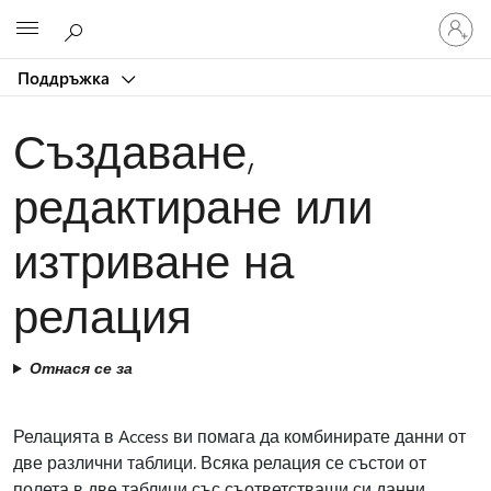
Влезте
Microsoft
във
вашия
Поддръжка
акаунт
Създаване,
редактиране или
изтриване на
релация
Отнася се за
Релацията в Access ви помага да комбинирате данни от
две различни таблици. Всяка релация се състои от
полета в две таблици със съответстващи си данни.