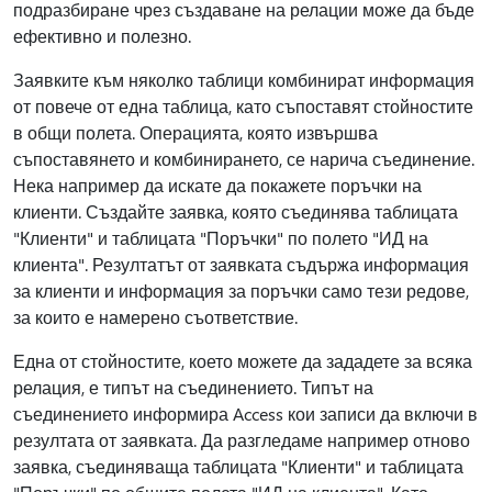
подразбиране чрез създаване на релации може да бъде
ефективно и полезно.
Заявките към няколко таблици комбинират информация
от повече от една таблица, като съпоставят стойностите
в общи полета. Операцията, която извършва
съпоставянето и комбинирането, се нарича съединение.
Нека например да искате да покажете поръчки на
клиенти. Създайте заявка, която съединява таблицата
"Клиенти" и таблицата "Поръчки" по полето "ИД на
клиента". Резултатът от заявката съдържа информация
за клиенти и информация за поръчки само тези редове,
за които е намерено съответствие.
Една от стойностите, което можете да зададете за всяка
релация, е типът на съединението. Типът на
съединението информира Access кои записи да включи в
резултата от заявката. Да разгледаме например отново
заявка, съединяваща таблицата "Клиенти" и таблицата