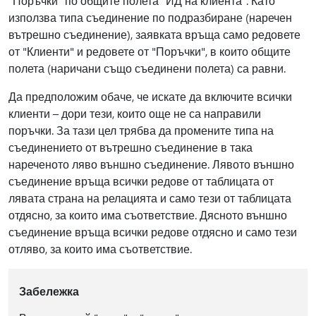
"Поръчки" по общите полета "ИД на клиента". Като
използва типа съединение по подразбиране (наречен
вътрешно съединение), заявката връща само редовете
от "Клиенти" и редовете от "Поръчки", в които общите
полета (наричани също съединени полета) са равни.
Да предположим обаче, че искате да включите всички
клиенти – дори тези, които още не са направили
поръчки. За тази цел трябва да промените типа на
съединението от вътрешно съединение в така
нареченото ляво външно съединение. Лявото външно
съединение връща всички редове от таблицата от
лявата страна на релацията и само тези от таблицата
отдясно, за които има съответствие. Дясното външно
съединение връща всички редове отдясно и само тези
отляво, за които има съответствие.
Забележка