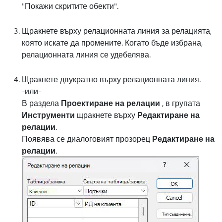
"Покажи скритите обекти".
Щракнете върху релационната линия за релацията,
която искате да промените. Когато бъде избрана,
релационната линия се удебелява.
Щракнете двукратно върху релационната линия.
-или-
В раздела
Проектиране на релации
, в групата
Инструменти
щракнете върху
Редактиране на
релации
.
Появява се диалоговият прозорец
Редактиране на
релации
.