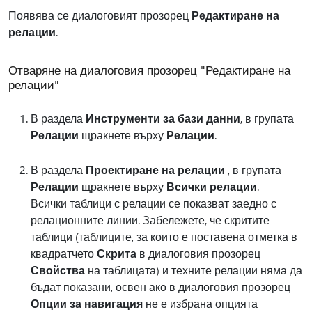
Появява се диалоговият прозорец
Редактиране на
релации
.
Отваряне на диалоговия прозорец "Редактиране на
релации"
В раздела
Инструменти за бази данни
, в групата
Релации
щракнете върху
Релации
.
В раздела
Проектиране на релации
, в групата
Релации
щракнете върху
Всички релации
.
Всички таблици с релации се показват заедно с
релационните линии. Забележете, че скритите
таблици (таблиците, за които е поставена отметка в
квадратчето
Скрита
в диалоговия прозорец
Свойства
на таблицата) и техните релации няма да
бъдат показани, освен ако в диалоговия прозорец
Опции за навигация
не е избрана опцията