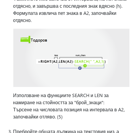
отдясно, и завършва с последния знак вдясно (h).
Формулата извлича пет знака в A2, започвайки
отдясно.
Използване на функциите SEARCH и LEN за
намиране на стойността за "брой_знаци":
Търсене на числовата позиция на интервала в A2,
започвайки отляво. (5)
Пребройте общата дължина на текстовия низ, а