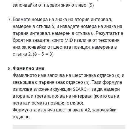
започвайки от първия знак отляво. (5)
Вземете номера на знака на втория интервал,
намерен в стъпка 5, и извадете номера на знака на
първия интервал, намерен в стъпка 6. Резултатът е
броят на знаците, които MID извлича от текстовия
низ, започвайки от шестата позиция, намерена в
стъпка 2. (8 – 5 = 3)
Фамилно име
Фамилното име започва на шест знака отдясно (K) и
завършва с първия знак отдясно (n). Тази формула
използва вложени функции SEARCH, за да намери
втората и третата поява на интервал (които са на
петата и осмата позиция отляво).
Формулата извлича шест знака в A2, започвайки
отдясно.