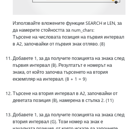
Използвайте вложените функции SEARCH и LEN, за
да намерите стойността за num_chars:
Търсене на числовата позиция на първия интервал
в A2, започвайки от първия знак отляво. (8)
Добавете 1, за да получите позицията на знака след
първия интервал (B). Резултатът е номерът на
знака, от който започва търсенето на втория
екземпляр на интервал. (8 + 1 = 9)
Търсене на втория интервал в A2, започвайки от
деветата позиция (B), намерена в стъпка 2. (11)
Добавете 1, за да получите позицията на знака след
втория интервал (G). Този номер на знак е
началната позиция, от която искате да започнете