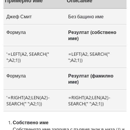
Примерно име
Описание
Джеф Смит
Без бащино име
Формула
Резултат (собствено
име)
'=LEFT(A2, SEARCH("
=LEFT(A2, SEARCH("
";A2;1))
";A2;1))
Формула
Резултат (фамилно
име)
'=RIGHT(A2;LEN(A2)-
=RIGHT(A2;LEN(A2)-
SEARCH(" ";A2;1))
SEARCH(" ";A2;1))
Собствено име
Собственото име започва с първия знак в низа (J) и