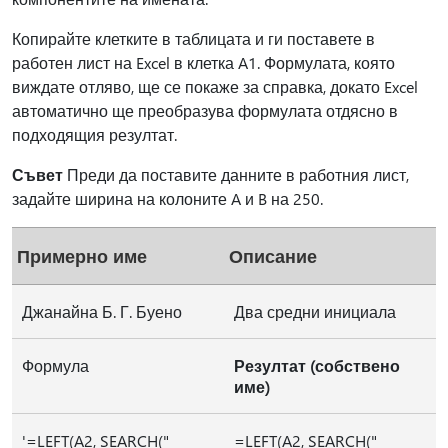
Копирайте клетките в таблицата и ги поставете в
работен лист на Excel в клетка A1. Формулата, която
виждате отляво, ще се покаже за справка, докато Excel
автоматично ще преобразува формулата отдясно в
подходящия резултат.
Съвет
Преди да поставите данните в работния лист,
задайте ширина на колоните A и B на 250.
Примерно име
Описание
Джанайна Б. Г. Буено
Два средни инициала
Формула
Резултат (собствено
име)
'=LEFT(A2, SEARCH("
=LEFT(A2, SEARCH("