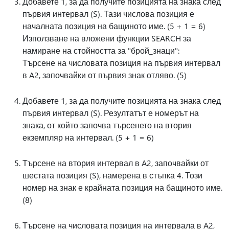
Добавете 1, за да получите позицията на знака след
първия интервал (S). Тази числова позиция е
началната позиция на бащиното име. (5 + 1 = 6)
Използване на вложени функции SEARCH за
намиране на стойността за "брой_знаци":
Търсене на числовата позиция на първия интервал
в A2, започвайки от първия знак отляво. (5)
Добавете 1, за да получите позицията на знака след
първия интервал (S). Резултатът е номерът на
знака, от който започва търсенето на втория
екземпляр на интервал. (5 + 1 = 6)
Търсене на втория интервал в A2, започвайки от
шестата позиция (S), намерена в стъпка 4. Този
номер на знак е крайната позиция на бащиното име.
(8)
Търсене на числовата позиция на интервала в A2,