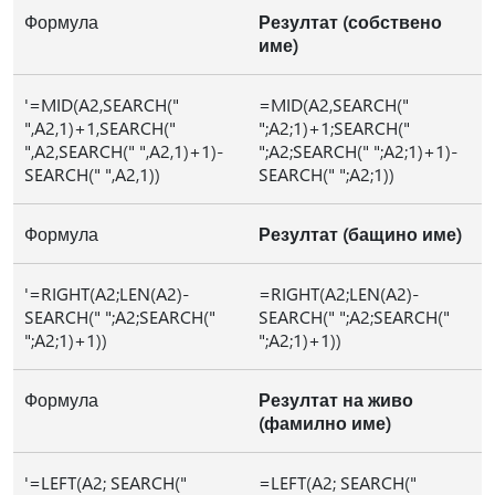
Формула
Резултат (собствено
име)
'=MID(A2,SEARCH("
=MID(A2,SEARCH("
",A2,1)+1,SEARCH("
";A2;1)+1;SEARCH("
",A2,SEARCH(" ",A2,1)+1)-
";A2;SEARCH(" ";A2;1)+1)-
SEARCH(" ",A2,1))
SEARCH(" ";A2;1))
Формула
Резултат (бащино име)
'=RIGHT(A2;LEN(A2)-
=RIGHT(A2;LEN(A2)-
SEARCH(" ";A2;SEARCH("
SEARCH(" ";A2;SEARCH("
";A2;1)+1))
";A2;1)+1))
Формула
Резултат на живо
(фамилно име)
'=LEFT(A2; SEARCH("
=LEFT(A2; SEARCH("