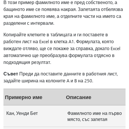
В този пример фамилното име е пред собственото, а
бащиното име се появява накрая. Запетаята отбелязва
края на фамилното име, а отделните части на името са
разделени с интервали.
Копирайте клетките в таблицата и ги поставете в
работен лист на Excel в клетка A1. Формулата, която
виждате отляво, ще се покаже за справка, докато Excel
автоматично ще преобразува формулата отдясно в
подходящия резултат.
Съвет
Преди да поставите данните в работния лист,
задайте ширина на колоните A и B на 250.
Примерно име
Описание
Кан, Уенди Бет
Фамилното име на първо
място, със запетая