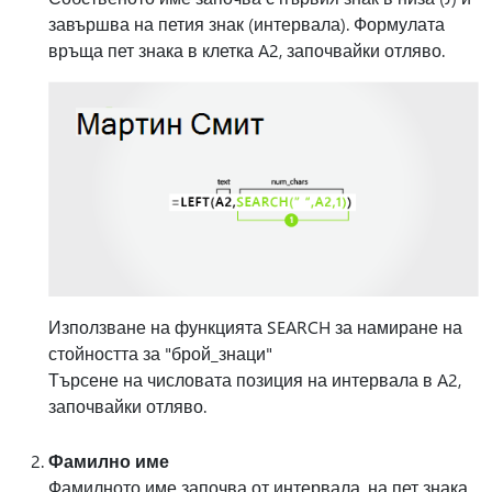
завършва на петия знак (интервала). Формулата
връща пет знака в клетка A2, започвайки отляво.
Използване на функцията SEARCH за намиране на
стойността за "брой_знаци"
Търсене на числовата позиция на интервала в A2,
започвайки отляво.
Фамилно име
Фамилното име започва от интервала, на пет знака