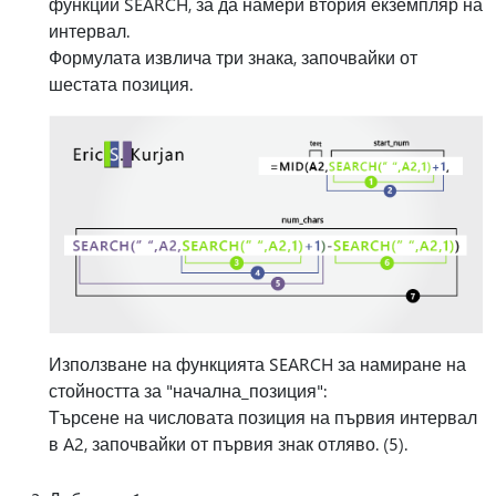
функции SEARCH, за да намери втория екземпляр на
интервал.
Формулата извлича три знака, започвайки от
шестата позиция.
Използване на функцията SEARCH за намиране на
стойността за "начална_позиция":
Търсене на числовата позиция на първия интервал
в A2, започвайки от първия знак отляво. (5).