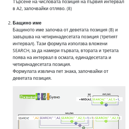
Търсене на числовата позиция на първия интервал
в A2, започвайки отляво. (8)
Бащино име
Бащиното име започва от деветата позиция (B) и
завършва на четиринадесетата позиция (третият
интервал). Тази формула използва вложени
SEARCH, за да намери първата, втората и третата
поява на интервал в осмата, единадесетата и
четиринадесетата позиция.
Формулата извлича пет знака, започвайки от
деветата позиция.