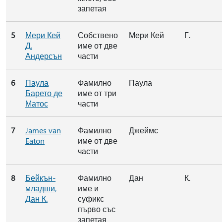
запетая
5
Мери Кей
Собствено
Мери Кей
Г.
Д.
име от две
Андерсън
части
6
Паула
Фамилно
Паула
Барето де
име от три
Матос
части
7
James van
Фамилно
Джеймс
Eaton
име от две
части
8
Бейкън-
Фамилно
Дан
К.
младши,
име и
Дан К.
суфикс
първо със
запетая