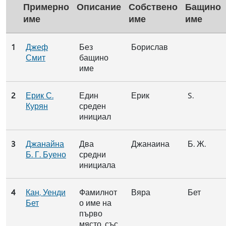
Примерно
Описание
Собствено
Бащино
име
име
име
1
Джеф
Без
Борислав
Смит
бащино
име
2
Ерик С.
Един
Ерик
S.
Курян
среден
инициал
3
Джанайна
Два
Джанаина
Б. Ж.
Б. Г. Буено
средни
инициала
4
Кан, Уенди
Фамилнот
Вяра
Бет
Бет
о име на
първо
място, със