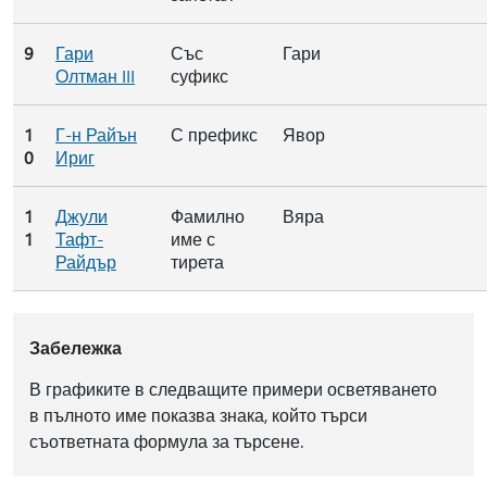
9
Гари
Със
Гари
Олтман III
суфикс
1
Г-н Райън
С префикс
Явор
0
Ириг
1
Джули
Фамилно
Вяра
1
Тафт-
име с
Райдър
тирета
Забележка
В графиките в следващите примери осветяването
в пълното име показва знака, който търси
съответната формула за търсене.