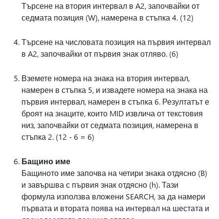
Търсене на втория интервал в A2, започвайки от
седмата позиция (W), намерена в стъпка 4. (12)
Търсене на числовата позиция на първия интервал
в A2, започвайки от първия знак отляво. (6)
Вземете номера на знака на втория интервал,
намерен в стъпка 5, и извадете номера на знака на
първия интервал, намерен в стъпка 6. Резултатът е
броят на знаците, които MID извлича от текстовия
низ, започвайки от седмата позиция, намерена в
стъпка 2. (12 - 6 = 6)
Бащино име
Бащиното име започва на четири знака отдясно (B)
и завършва с първия знак отдясно (h). Тази
формула използва вложени SEARCH, за да намери
първата и втората поява на интервал на шестата и