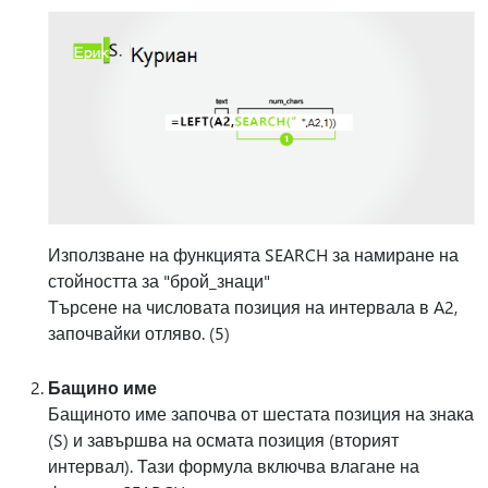
Използване на функцията SEARCH за намиране на
стойността за "брой_знаци"
Търсене на числовата позиция на интервала в A2,
започвайки отляво. (5)
Бащино име
Бащиното име започва от шестата позиция на знака
(S) и завършва на осмата позиция (вторият
интервал). Тази формула включва влагане на