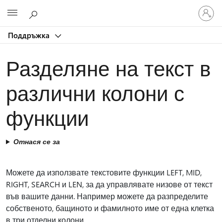
Влезте
Microsoft
във
вашия
Поддръжка
акаунт
Разделяне на текст в
различни колони с
функции
Отнася се за
Можете да използвате текстовите функции LEFT, MID,
RIGHT, SEARCH и LEN, за да управлявате низове от текст
във вашите данни. Например можете да разпределите
собственото, бащиното и фамилното име от една клетка
в три отделни колони.