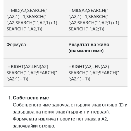
'=MID(A2,SEARCH("
=MID(A2,SEARCH("
",A2,1)+1,SEARCH("
";A2;1)+1;SEARCH("
",A2,SEARCH(" ",A2,1)+1)-
";A2;SEARCH(" ";A2;1)+1)-
SEARCH(" ",A2,1))
SEARCH(" ";A2;1))
Формула
Резултат на живо
(фамилно име)
'=RIGHT(A2;LEN(A2)-
=RIGHT(A2;LEN(A2)-
SEARCH(" ";A2;SEARCH("
SEARCH(" ";A2;SEARCH("
";A2;1)+1))
";A2;1)+1))
Собствено име
Собственото име започва с първия знак отляво (E) и
завършва на петия знак (първият интервал).
Формулата извлича първите пет знака в A2,
започвайки отляво.