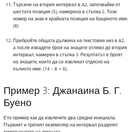
Търсене на втория интервал в A2, започвайки от
шестата позиция (S), намерена в стъпка 2. Този
номер на знак е крайната позиция на бащиното име.
(8)
Пребройте общата дължина на текстовия низ в A2,
а после извадете броя на знаците отляво до втория
интервал, намерен в стъпка 3. Резултатът е броят
на знаците, които да се извлекат отдясно на
пълното име. (14 – 8 = 6).
Пример 3: Джанаина Б. Г.
Буено
Ето пример как да извлечете два средни инициала.
Първият и третият екземпляр на интервал разделят
компонентите на имената.