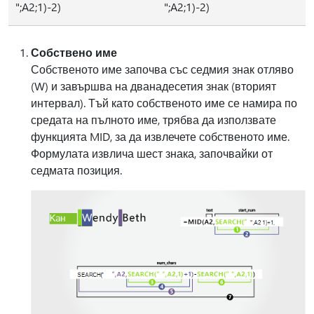
";A2;1)-2)
";A2;1)-2)
Собствено име
Собственото име започва със седмия знак отляво
(W) и завършва на дванадесетия знак (вторият
интервал). Тъй като собственото име се намира по
средата на пълното име, трябва да използвате
функцията MID, за да извлечете собственото име.
Формулата извлича шест знака, започвайки от
седмата позиция.