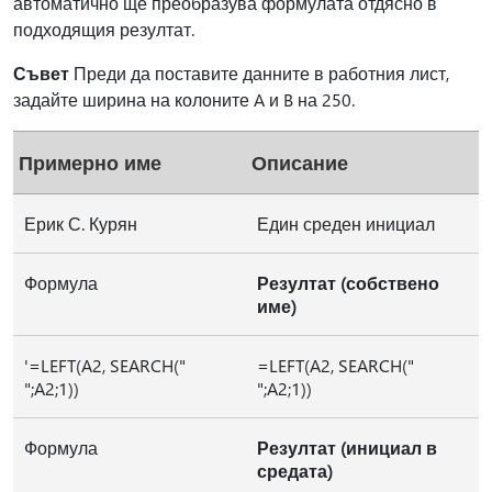
автоматично ще преобразува формулата отдясно в
подходящия резултат.
Съвет
Преди да поставите данните в работния лист,
задайте ширина на колоните A и B на 250.
Примерно име
Описание
Ерик С. Курян
Един среден инициал
Формула
Резултат (собствено
име)
'=LEFT(A2, SEARCH("
=LEFT(A2, SEARCH("
";A2;1))
";A2;1))
Формула
Резултат (инициал в
средата)