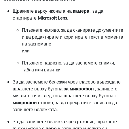
Щракнете върху иконата на
камера
, за да
стартирате
Microsoft Lens.
Плъзнете наляво, за да сканирате документите
и да редактирате и коригирате текст в момента
на заснемане
или
Плъзнете надясно, за да заснемете снимки,
табла или визитки.
За да заснемете бележки чрез гласово въвеждане,
щракнете върху бутона
за микрофон
, запишете
мислите си и след това щракнете върху бутона с
микрофон
отново, за да прекратите записа и да
запишете бележката.
За да запишете бележка чрез ръкопис, щракнете
върху бутона с
перо
и запишете мислите си.