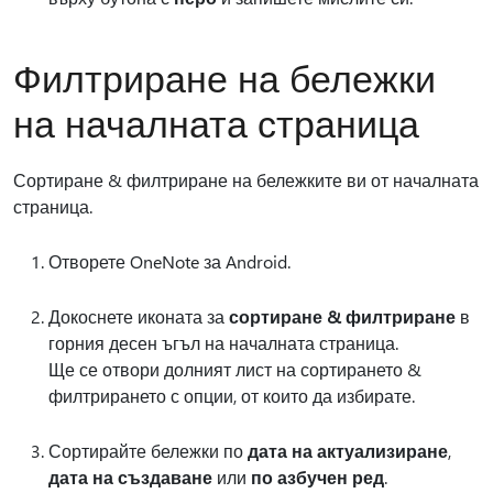
Филтриране на бележки
на началната страница
Сортиране & филтриране на бележките ви от началната
страница.
Отворете OneNote за Android.
Докоснете иконата за
сортиране & филтриране
в
горния десен ъгъл на началната страница.
Ще се отвори долният лист на сортирането &
филтрирането с опции, от които да избирате.
Сортирайте бележки по
дата на актуализиране
,
дата на създаване
или
по азбучен ред
.