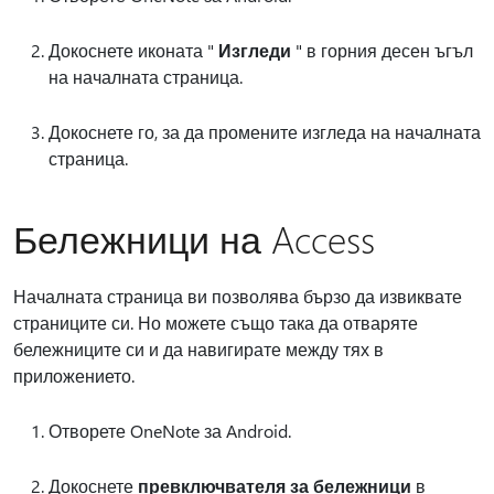
Докоснете иконата "
Изгледи
" в горния десен ъгъл
на началната страница.
Докоснете го, за да промените изгледа на началната
страница.
Бележници на Access
Началната страница ви позволява бързо да извиквате
страниците си. Но можете също така да отваряте
бележниците си и да навигирате между тях в
приложението.
Отворете OneNote за Android.
Докоснете
превключвателя за бележници
в