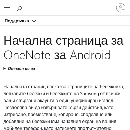
Влезте
Microsoft
във
вашия
Поддръжка
акаунт
Начална страница за
OneNote за Android
Отнася се за
Началната страница показва страниците на бележника,
лепкавите бележки и бележките на Samsung от всички
ваши свързани акаунти в един унифициран изглед.
Позволява ви да извършвате бързи действия, като
изтриване, преместване, копиране, споделяне или
добавяне на бележки към началния екран на вашия
мобилен телефон, като натиснете продължително