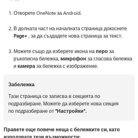
Отворете OneNote за Android.
В долната част на началната страница докоснете
Page+
, за да създадете нова страница за текст.
Можете също да изберете икона на
перо
за
ръкописна бележка,
микрофон
за гласова бележка
и
камера
за бележка с изображение.
Забележка
Тази страница се записва в секцията по
подразбиране. Можете да изберете нова секция
по подразбиране от
"Настройки".
Правете още повече неща с бележките си, като
използвате тези възможности: