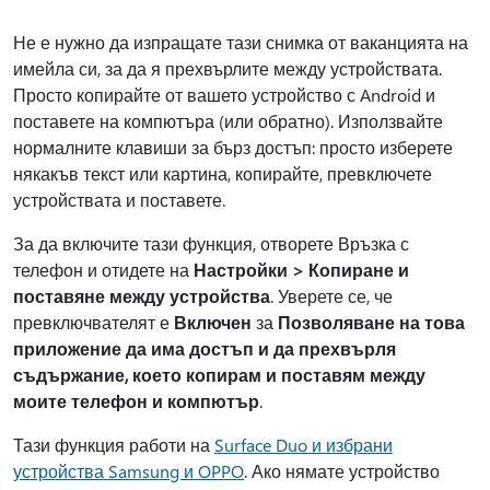
Не е нужно да изпращате тази снимка от ваканцията на
имейла си, за да я прехвърлите между устройствата.
Просто копирайте от вашето устройство с Android и
поставете на компютъра (или обратно). Използвайте
нормалните клавиши за бърз достъп: просто изберете
някакъв текст или картина, копирайте, превключете
устройствата и поставете.
За да включите тази функция, отворете Връзка с
телефон и отидете на
Настройки > Копиране и
поставяне между устройства
. Уверете се, че
превключвателят е
Включен
за
Позволяване на това
приложение да има достъп и да прехвърля
съдържание, което копирам и поставям между
моите телефон и компютър
.
Тази функция работи на
Surface Duo и избрани
устройства Samsung и OPPO
. Ако нямате устройство