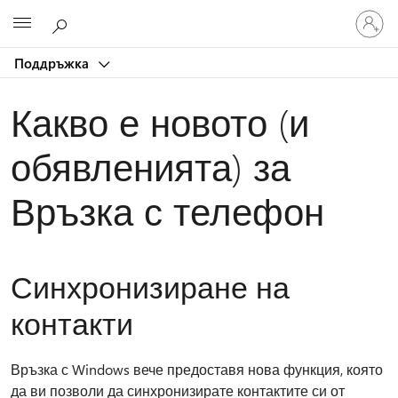
Влезте
Microsoft
във
вашия
Поддръжка
акаунт
Какво е новото (и
обявленията) за
Връзка с телефон
Синхронизиране на
контакти
Връзка с Windows вече предоставя нова функция, която
да ви позволи да синхронизирате контактите си от