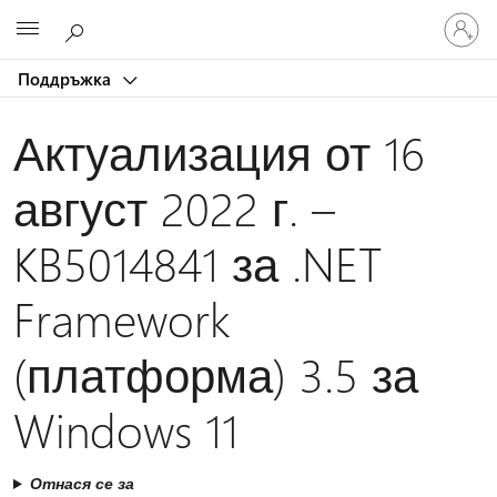
Влезте
Microsoft
във
вашия
Поддръжка
акаунт
Актуализация от 16
август 2022 г. –
KB5014841 за .NET
Framework
(платформа) 3.5 за
Windows 11
Отнася се за