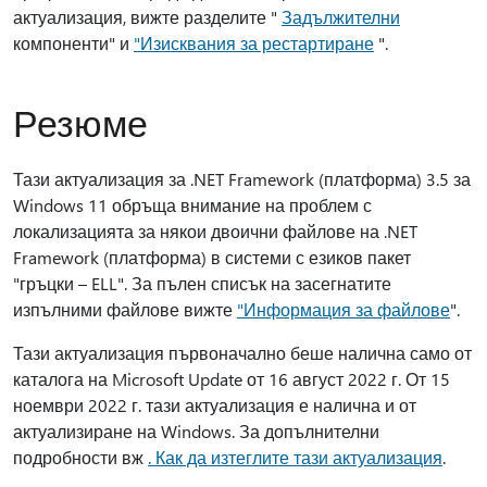
актуализация, вижте разделите "
Задължителни
компоненти" и
"Изисквания за рестартиране
".
Резюме
Тази актуализация за .NET Framework (платформа) 3.5 за
Windows 11 обръща внимание на проблем с
локализацията за някои двоични файлове на .NET
Framework (платформа) в системи с езиков пакет
"гръцки – ELL". За пълен списък на засегнатите
изпълними файлове вижте
"Информация за файлове
".
Тази актуализация първоначално беше налична само от
каталога на Microsoft Update от 16 август 2022 г. От 15
ноември 2022 г. тази актуализация е налична и от
актуализиране на Windows. За допълнителни
подробности вж
. Как да изтеглите тази актуализация
.