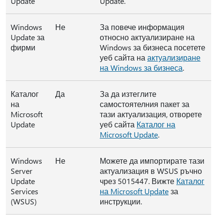
Update
Update.
Windows
Не
За повече информация
Update за
относно актуализиране на
фирми
Windows за бизнеса посетете
уеб сайта на
актуализиране
на Windows за бизнеса
.
Каталог
Да
За да изтеглите
на
самостоятелния пакет за
Microsoft
тази актуализация, отворете
Update
уеб сайта
Каталог на
Microsoft Update
.
Windows
Не
Можете да импортирате тази
Server
актуализация в WSUS ръчно
Update
чрез 5015447. Вижте
Каталог
Services
на Microsoft Update
за
(WSUS)
инструкции.