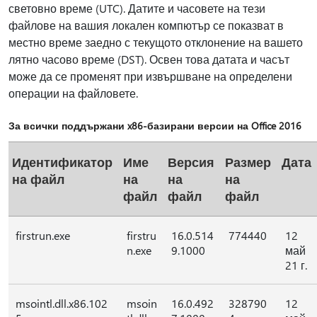
световно време (UTC). Датите и часовете на тези
файлове на вашия локален компютър се показват в
местно време заедно с текущото отклонение на вашето
лятно часово време (DST). Освен това датата и часът
може да се променят при извършване на определени
операции на файловете.
За всички поддържани x86-базирани версии на Office 2016
Идентификатор
Име
Версия
Размер
Дата
на файл
на
на
на
файл
файл
файл
firstrun.exe
firstru
16.0.514
774440
12
n.exe
9.1000
май
21 г.
msointl.dll.x86.102
msoin
16.0.492
328790
12