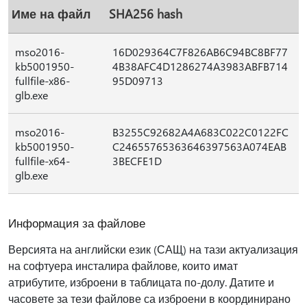
Име на файл
SHA256 hash
mso2016-
16D029364C7F826AB6C94BC8BF77
kb5001950-
4B38AFC4D1286274A3983ABFB714
fullfile-x86-
95D09713
glb.exe
mso2016-
B3255C92682A4A683C022C0122FC
kb5001950-
C24655765363646397563A074EAB
fullfile-x64-
3BECFE1D
glb.exe
Информация за файлове
Версията на английски език (САЩ) на тази актуализация
на софтуера инсталира файлове, които имат
атрибутите, изброени в таблицата по-долу. Датите и
часовете за тези файлове са изброени в координирано