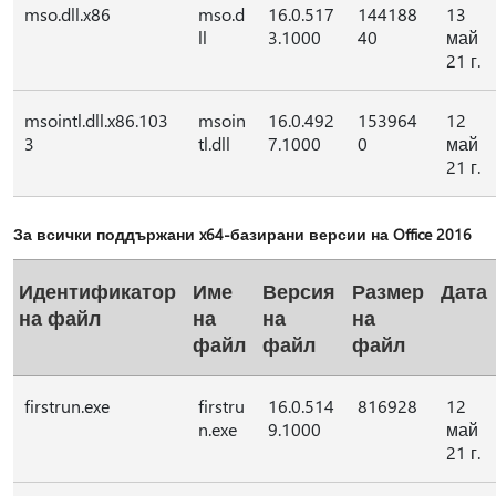
mso.dll.x86
mso.d
16.0.517
144188
13
ll
3.1000
40
май
21 г.
msointl.dll.x86.103
msoin
16.0.492
153964
12
3
tl.dll
7.1000
0
май
21 г.
За всички поддържани x64-базирани версии на Office 2016
Идентификатор
Име
Версия
Размер
Дата
на файл
на
на
на
файл
файл
файл
firstrun.exe
firstru
16.0.514
816928
12
n.exe
9.1000
май
21 г.