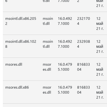
6
tl.dll
7.1000
2
май
21 г.
msointl.dll.x86.205
msoin
16.0.492
232170
12
2
tl.dll
7.1000
4
май
21 г.
msointl.dll.x86.102
msoin
16.0.492
232938
12
8
tl.dll
7.1000
4
май
21 г.
msores.dll
msor
16.0.479
816833
12
es.dll
5.1000
04
май
21 г.
msores.dll.x86
msor
16.0.479
816833
12
es.dll
5.1000
04
май
21 г.