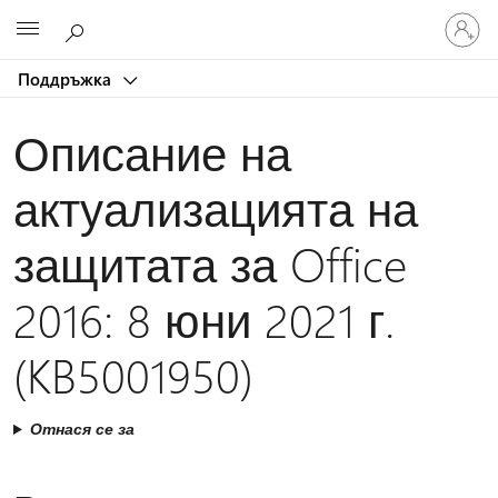
Влезте
Microsoft
във
вашия
Поддръжка
акаунт
Описание на
актуализацията на
защитата за Office
2016: 8 юни 2021 г.
(KB5001950)
Отнася се за