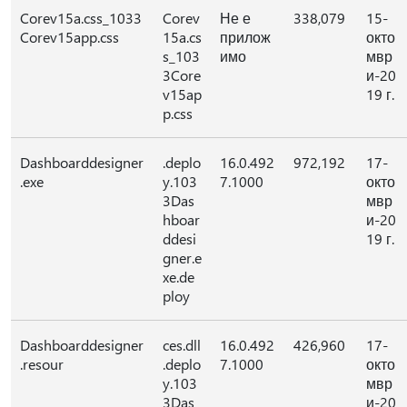
Corev15a.css_1033
Corev
Не е
338,079
15-
Corev15app.css
15a.cs
прилож
окто
s_103
имо
мвр
3Core
и-20
v15ap
19 г.
p.css
Dashboarddesigner
.deplo
16.0.492
972,192
17-
.exe
y.103
7.1000
окто
3Das
мвр
hboar
и-20
ddesi
19 г.
gner.e
xe.de
ploy
Dashboarddesigner
ces.dll
16.0.492
426,960
17-
.resour
.deplo
7.1000
окто
y.103
мвр
3Das
и-20