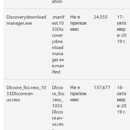
ation
Discoverydownload
.manif
Не е
24,555
17-
manager.exe
est.10
прилож
окто
33Dis
имо
мвр
cover
и-20
ydow
19 г.
nload
mana
ger.ex
e.man
ifest
Dlccore_llcc.resx_10
Dlcco
Не е
137,677
16-
33Dlccore.en-
re_llcc
прилож
окто
us.resx
.resx_
имо
мвр
1033
и-20
Dlcco
19 г.
re.en-
us.res
x