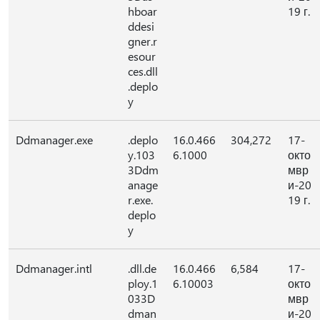
hboar
19 г.
ddesi
gner.r
esour
ces.dll
.deplo
y
Ddmanager.exe
.deplo
16.0.466
304,272
17-
y.103
6.1000
окто
3Ddm
мвр
anage
и-20
r.exe.
19 г.
deplo
y
Ddmanager.intl
.dll.de
16.0.466
6,584
17-
ploy.1
6.10003
окто
033D
мвр
dman
и-20