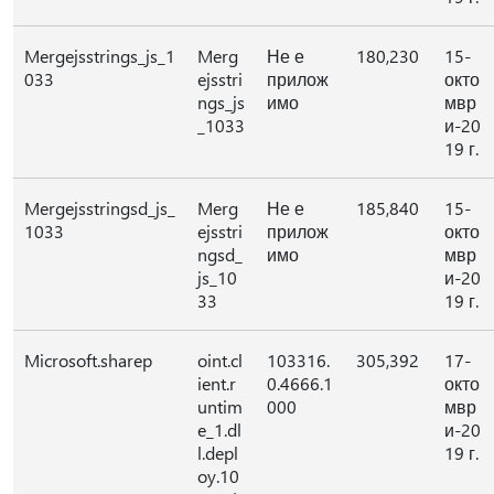
Mergejsstrings_js_1
Merg
Не е
180,230
15-
033
ejsstri
прилож
окто
ngs_js
имо
мвр
_1033
и-20
19 г.
Mergejsstringsd_js_
Merg
Не е
185,840
15-
1033
ejsstri
прилож
окто
ngsd_
имо
мвр
js_10
и-20
33
19 г.
Microsoft.sharep
oint.cl
103316.
305,392
17-
ient.r
0.4666.1
окто
untim
000
мвр
e_1.dl
и-20
l.depl
19 г.
oy.10