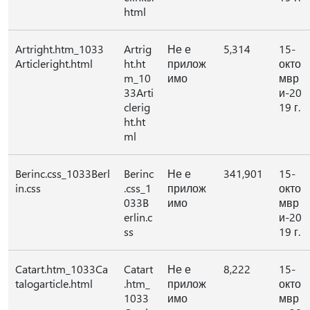
html
Artright.htm_1033
Artrig
Не е
5,314
15-
Articleright.html
ht.ht
прилож
окто
m_10
имо
мвр
33Arti
и-20
clerig
19 г.
ht.ht
ml
Berinc.css_1033Berl
Berinc
Не е
341,901
15-
in.css
.css_1
прилож
окто
033B
имо
мвр
erlin.c
и-20
ss
19 г.
Catart.htm_1033Ca
Catart
Не е
8,222
15-
talogarticle.html
.htm_
прилож
окто
1033
имо
мвр