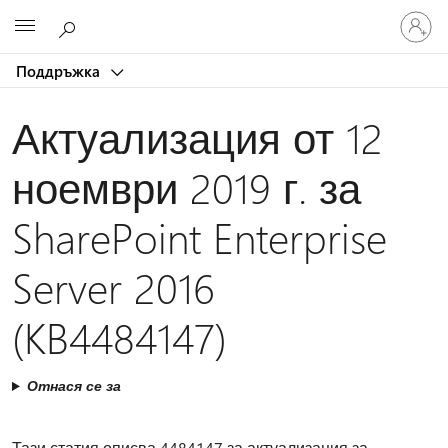
Влезте
Microsoft
във
вашия
Поддръжка
акаунт
Актуализация от 12
ноември 2019 г. за
SharePoint Enterprise
Server 2016
(KB4484147)
Отнася се за
Тази статия описва 4484147 за актуализация за