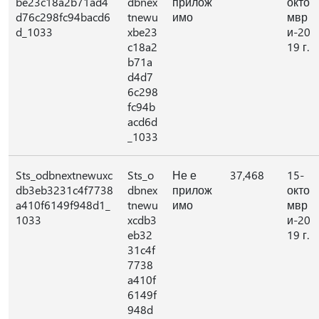
be23c18a2b71ad4
dbnex
прилож
окто
d76c298fc94bacd6
tnewu
имо
мвр
d_1033
xbe23
и-20
c18a2
19 г.
b71a
d4d7
6c298
fc94b
acd6d
_1033
Sts_odbnextnewuxc
Sts_o
Не е
37,468
15-
db3eb3231c4f7738
dbnex
прилож
окто
a410f6149f948d1_
tnewu
имо
мвр
1033
xcdb3
и-20
eb32
19 г.
31c4f
7738
a410f
6149f
948d