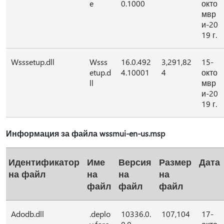
e
0.1000
окто
мвр
и-20
19 г.
Wsssetup.dll
Wsss
16.0.492
3,291,82
15-
etup.d
4.10001
4
окто
ll
мвр
и-20
19 г.
Информация за файла wssmui-en-us.msp
Идентификатор
Име
Версия
Размер
Дата
на файл
на
на
на
файл
файл
файл
Adodb.dll
.deplo
10336.0.
107,104
17-