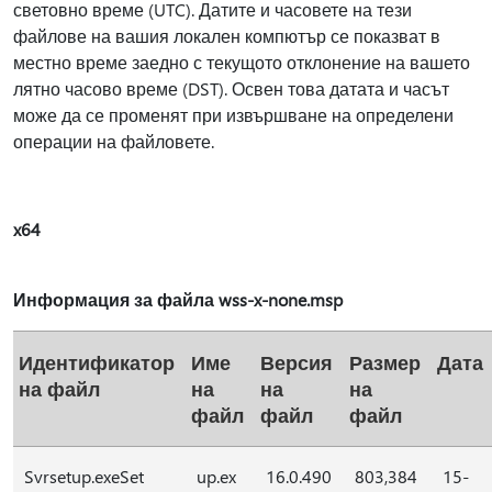
световно време (UTC). Датите и часовете на тези
файлове на вашия локален компютър се показват в
местно време заедно с текущото отклонение на вашето
лятно часово време (DST). Освен това датата и часът
може да се променят при извършване на определени
операции на файловете.
x64
Информация за файла wss-x-none.msp
Идентификатор
Име
Версия
Размер
Дата
на файл
на
на
на
файл
файл
файл
Svrsetup.exeSet
up.ex
16.0.490
803,384
15-