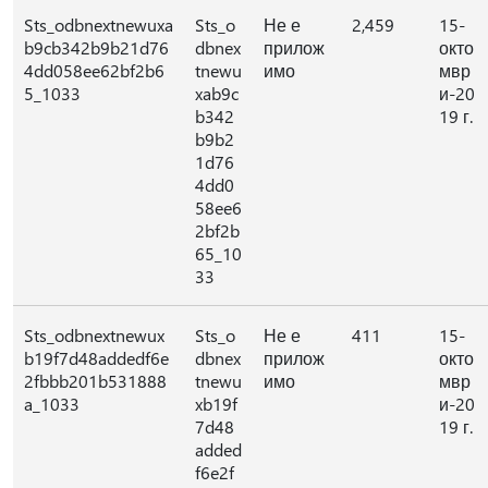
Sts_odbnextnewuxa
Sts_o
Не е
2,459
15-
b9cb342b9b21d76
dbnex
прилож
окто
4dd058ee62bf2b6
tnewu
имо
мвр
5_1033
xab9c
и-20
b342
19 г.
b9b2
1d76
4dd0
58ee6
2bf2b
65_10
33
Sts_odbnextnewux
Sts_o
Не е
411
15-
b19f7d48addedf6e
dbnex
прилож
окто
2fbbb201b531888
tnewu
имо
мвр
a_1033
xb19f
и-20
7d48
19 г.
added
f6e2f