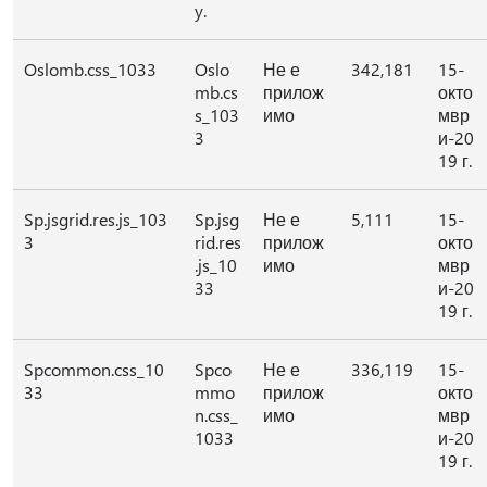
y.
Oslomb.css_1033
Oslo
Не е
342,181
15-
mb.cs
прилож
окто
s_103
имо
мвр
3
и-20
19 г.
Sp.jsgrid.res.js_103
Sp.jsg
Не е
5,111
15-
3
rid.res
прилож
окто
.js_10
имо
мвр
33
и-20
19 г.
Spcommon.css_10
Spco
Не е
336,119
15-
33
mmo
прилож
окто
n.css_
имо
мвр
1033
и-20
19 г.