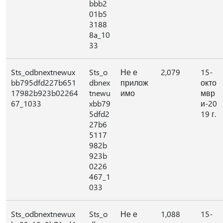
bbb2
01b5
3188
8a_10
33
Sts_odbnextnewux
Sts_o
Не е
2,079
15-
bb795dfd227b651
dbnex
прилож
окто
17982b923b02264
tnewu
имо
мвр
67_1033
xbb79
и-20
5dfd2
19 г.
27b6
5117
982b
923b
0226
467_1
033
Sts_odbnextnewux
Sts_o
Не е
1,088
15-