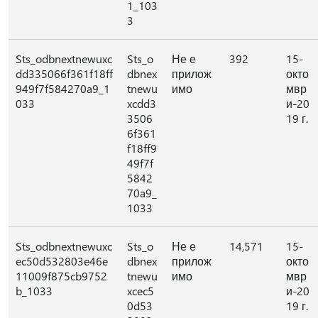
1_103
3
Sts_odbnextnewuxc
Sts_o
Не е
392
15-
dd335066f361f18ff
dbnex
прилож
окто
949f7f584270a9_1
tnewu
имо
мвр
033
xcdd3
и-20
3506
19 г.
6f361
f18ff9
49f7f
5842
70a9_
1033
Sts_odbnextnewuxc
Sts_o
Не е
14,571
15-
ec50d532803e46e
dbnex
прилож
окто
11009f875cb9752
tnewu
имо
мвр
b_1033
xcec5
и-20
0d53
19 г.