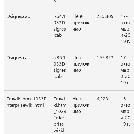
Dsigres.cab
.x64.1
Не е
235,809
17-
033D
прилож
окто
sigres
имо
мвр
.cab
и-20
19 г.
Dsigres.cab
.x86.1
Не е
197,823
17-
033D
прилож
окто
sigres
имо
мвр
.cab
и-20
19 г.
Entwiki.htm_1033E
Entwi
Не е
6,223
15-
nterprisewiki.html
ki.htm
прилож
окто
_1033
имо
мвр
Enter
и-20
prise
19 г.
wiki.h