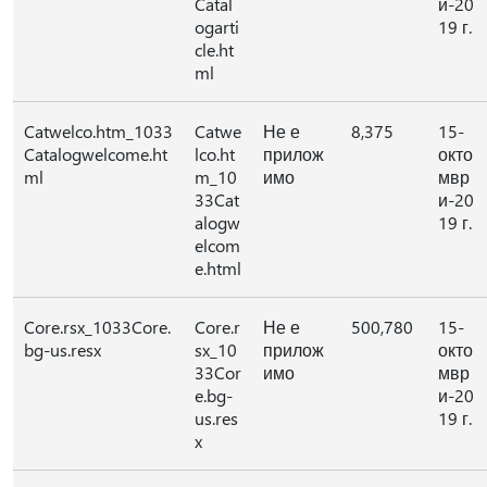
Catal
и-20
ogarti
19 г.
cle.ht
ml
Catwelco.htm_1033
Catwe
Не е
8,375
15-
Catalogwelcome.ht
lco.ht
прилож
окто
ml
m_10
имо
мвр
33Cat
и-20
alogw
19 г.
elcom
e.html
Core.rsx_1033Core.
Core.r
Не е
500,780
15-
bg-us.resx
sx_10
прилож
окто
33Cor
имо
мвр
e.bg-
и-20
us.res
19 г.
x