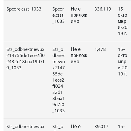
Spcore.csst_1033
Spcor
Не е
336,119
15-
e.csst
прилож
окто
_1033
имо
мвр
и-20
19 г.
Sts_odbnextnewux
Sts_o
Не е
1,478
15-
214755de1ece2ff0
dbnex
прилож
окто
2432d18baa19d7f
tnewu
имо
мвр
0_1033
x2147
и-20
55de
19 г.
1ece2
ff024
32d1
8baa1
9d7f0
_1033
Sts_odbnextnewux
Sts_o
Не е
39,017
15-