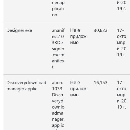
ner.ap
и-20
plicati
19 г.
on
Designer.exe
.manif
Не е
30,623
17-
est.10
прилож
окто
33De
имо
мвр
signer
и-20
.exe.m
19 г.
anifes
t
Discoverydownload
ation.
Не е
16,153
17-
manager.applic
1033
прилож
окто
Disco
имо
мвр
veryd
и-20
ownlo
19 г.
adma
nager.
applic