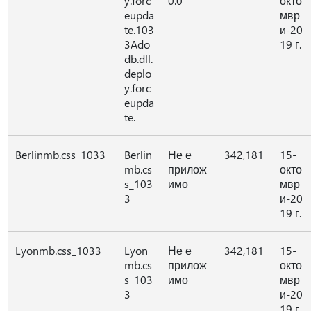
y.forc
0.0
окто
eupda
мвр
te.103
и-20
3Ado
19 г.
db.dll.
deplo
y.forc
eupda
te.
Berlinmb.css_1033
Berlin
Не е
342,181
15-
mb.cs
прилож
окто
s_103
имо
мвр
3
и-20
19 г.
Lyonmb.css_1033
Lyon
Не е
342,181
15-
mb.cs
прилож
окто
s_103
имо
мвр
3
и-20
19 г.