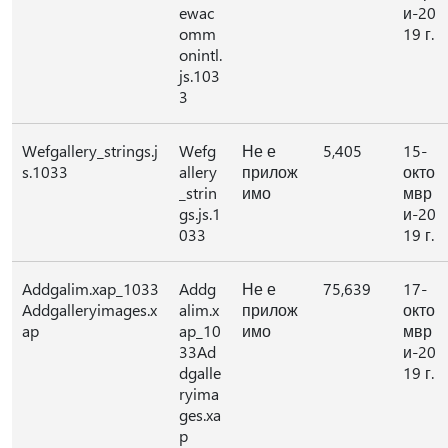
ewac
и-20
omm
19 г.
onintl.
js.103
3
Wefgallery_strings.j
Wefg
Не е
5,405
15-
s.1033
allery
прилож
окто
_strin
имо
мвр
gs.js.1
и-20
033
19 г.
Addgalim.xap_1033
Addg
Не е
75,639
17-
Addgalleryimages.x
alim.x
прилож
окто
ap
ap_10
имо
мвр
33Ad
и-20
dgalle
19 г.
ryima
ges.xa
p