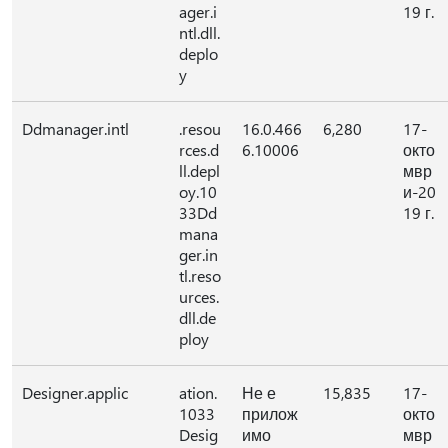
ager.i
19 г.
ntl.dll.
deplo
y
Ddmanager.intl
.resou
16.0.466
6,280
17-
rces.d
6.10006
окто
ll.depl
мвр
oy.10
и-20
33Dd
19 г.
mana
ger.in
tl.reso
urces.
dll.de
ploy
Designer.applic
ation.
Не е
15,835
17-
1033
прилож
окто
Desig
имо
мвр