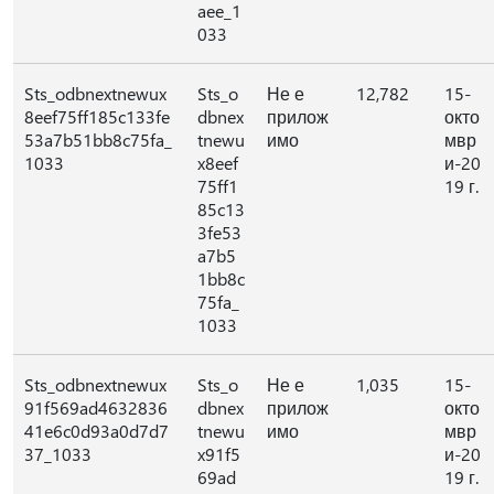
aee_1
033
Sts_odbnextnewux
Sts_o
Не е
12,782
15-
8eef75ff185c133fe
dbnex
прилож
окто
53a7b51bb8c75fa_
tnewu
имо
мвр
1033
x8eef
и-20
75ff1
19 г.
85c13
3fe53
a7b5
1bb8c
75fa_
1033
Sts_odbnextnewux
Sts_o
Не е
1,035
15-
91f569ad4632836
dbnex
прилож
окто
41e6c0d93a0d7d7
tnewu
имо
мвр
37_1033
x91f5
и-20
69ad
19 г.