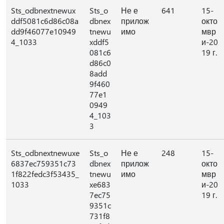
Sts_odbnextnewux
Sts_o
Не е
641
15-
ddf5081c6d86c08a
dbnex
прилож
окто
dd9f46077e10949
tnewu
имо
мвр
4_1033
xddf5
и-20
081c6
19 г.
d86c0
8add
9f460
77e1
0949
4_103
3
Sts_odbnextnewuxe
Sts_o
Не е
248
15-
6837ec759351c73
dbnex
прилож
окто
1f822fedc3f53435_
tnewu
имо
мвр
1033
xe683
и-20
7ec75
19 г.
9351c
731f8