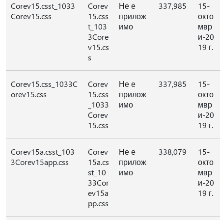
Corev15.csst_1033
Corev
Не е
337,985
15-
Corev15.css
15.css
прилож
окто
t_103
имо
мвр
3Core
и-20
v15.cs
19 г.
s
Corev15.css_1033C
Corev
Не е
337,985
15-
orev15.css
15.css
прилож
окто
_1033
имо
мвр
Corev
и-20
15.css
19 г.
Corev15a.csst_103
Corev
Не е
338,079
15-
3Corev15app.css
15a.cs
прилож
окто
st_10
имо
мвр
33Cor
и-20
ev15a
19 г.
pp.css