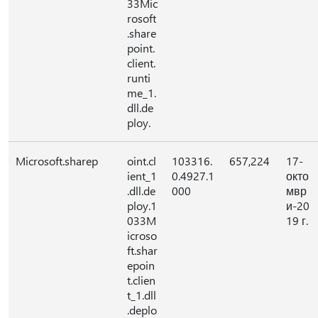
33Mic
rosoft
.share
point.
client.
runti
me_1.
dll.de
ploy.
Microsoft.sharep
oint.cl
103316.
657,224
17-
ient_1
0.4927.1
окто
.dll.de
000
мвр
ploy.1
и-20
033M
19 г.
icroso
ft.shar
epoin
t.clien
t_1.dll
.deplo