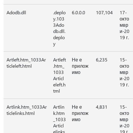
Adodb.dll
.deplo
6.0.0.0
107,104
17-
y.103
окто
3Ado
мвр
db.dll.
и-20
deplo
19 г.
y
Artleft.htm_1033Ar
Artleft
Не е
6,235
15-
ticleleft.html
.htm_
прилож
окто
1033
имо
мвр
Articl
и-20
eleft.h
19 г.
tml
Artlink.htm_1033Ar
Artlin
Не е
4,831
15-
ticlelinks.html
k.htm
прилож
окто
_1033
имо
мвр
Articl
и-20
elinks.
19 г.