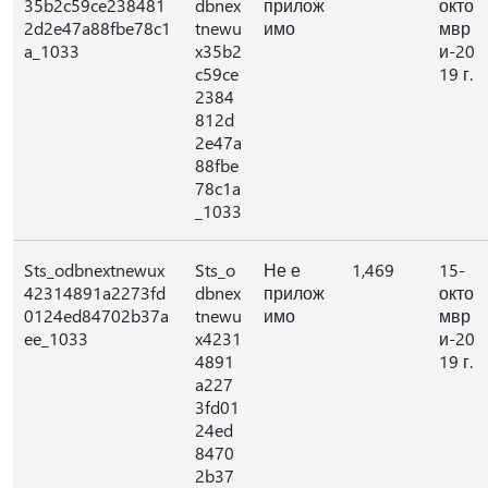
35b2c59ce238481
dbnex
прилож
окто
2d2e47a88fbe78c1
tnewu
имо
мвр
a_1033
x35b2
и-20
c59ce
19 г.
2384
812d
2e47a
88fbe
78c1a
_1033
Sts_odbnextnewux
Sts_o
Не е
1,469
15-
42314891a2273fd
dbnex
прилож
окто
0124ed84702b37a
tnewu
имо
мвр
ee_1033
x4231
и-20
4891
19 г.
a227
3fd01
24ed
8470
2b37