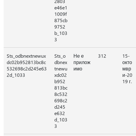
2803
e46e1
1009f
875cb
9752
b_103
3
Sts_odbnextnewux
Sts_o
Не е
312
15-
dc02b952813bc8c
dbnex
прилож
окто
532698c2d245e63
tnewu
имо
мвр
2d_1033
xdc02
и-20
b952
19 г.
813bc
8c532
698c2
d245
e632
d_103
3