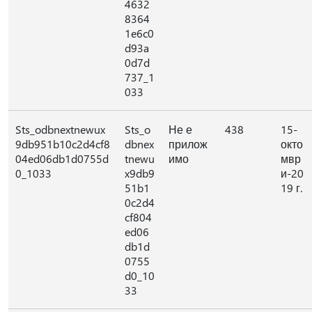
4632
8364
1e6c0
d93a
0d7d
737_1
033
Sts_odbnextnewux
Sts_o
Не е
438
15-
9db951b10c2d4cf8
dbnex
прилож
окто
04ed06db1d0755d
tnewu
имо
мвр
0_1033
x9db9
и-20
51b1
19 г.
0c2d4
cf804
ed06
db1d
0755
d0_10
33