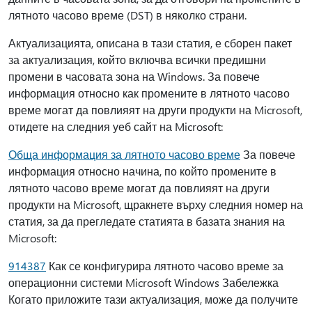
лятното часово време (DST) в няколко страни.
Актуализацията, описана в тази статия, е сборен пакет
за актуализация, който включва всички предишни
промени в часовата зона на Windows. За повече
информация относно как промените в лятното часово
време могат да повлияят на други продукти на Microsoft,
отидете на следния уеб сайт на Microsoft:
Обща информация за лятното часово време
За повече
информация относно начина, по който промените в
лятното часово време могат да повлияят на други
продукти на Microsoft, щракнете върху следния номер на
статия, за да прегледате статията в базата знания на
Microsoft:
914387
Как се конфигурира лятното часово време за
операционни системи Microsoft Windows Забележка
Когато приложите тази актуализация, може да получите