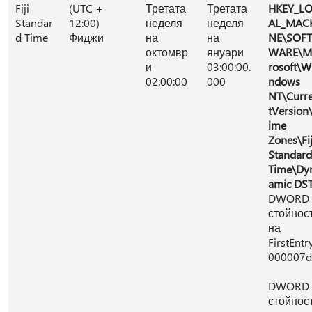
Fiji
(UTC +
Третата
Третата
HKEY_L
Standar
12:00)
неделя
неделя
AL_MAC
d Time
Фиджи
на
на
NE\SOFT
октомвр
януари
WARE\M
и
03:00:00.
rosoft\W
02:00:00
000
ndows
NT\Curr
tVersion
ime
Zones\Fij
Standard
Time\Dy
amic DS
DWORD
стойнос
на
FirstEntry
000007d
DWORD
стойнос