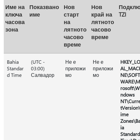
Име на
Показвано
Нов
Нов
Подклю
ключа
име
старт
край на
TZI
часова
на
лятното
зона
лятното
часово
часово
време
време
Bahia
(UTC -
Не е
Не е
HKEY_L
Standar
03:00)
приложи
приложи
AL_MAC
d Time
Салвадор
мо
мо
NE\SOFT
WARE\M
rosoft\W
ndows
NT\Curr
tVersion
ime
Zones\B
ia
Standard