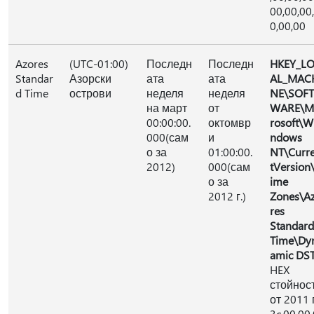
00,00,00
0,00,00
Azores
(UTC-01:00)
Последн
Последн
HKEY_L
Standar
Азорски
ата
ата
AL_MAC
d Time
острови
неделя
неделя
NE\SOFT
на март
от
WARE\M
00:00:00.
октомвр
rosoft\W
000(сам
и
ndows
о за
01:00:00.
NT\Curr
2012)
000(сам
tVersion
о за
ime
2012 г.)
Zones\A
res
Standard
Time\Dy
amic DS
HEX
стойнос
от 2011 г
3c,00,00,