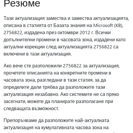
Резюме
Тази актуализация замества и замества актуализацията,
описана в статията от Базата знания на Microsoft (KB),
2756822, издадена през октомври 2012 г. Всички
допълнителни промени в часовата зона, издадени като
актуални корекции след актуализацията 2756822 са
включени в тази актуализация.
Ако вече сте разположили 2756822 за актуализация,
прочетете описанията на конкретните промени в
часовата зона, разгледани в тази статия, за да
определите дали трябва да разположите тази
актуализация незабавно. Ако системите не са пряко
засегнати, можете да планирате разполагане при
следващата възможност.
Препоръчваме да разположите най-актуалната
актуализация на кумулативната часова зона на