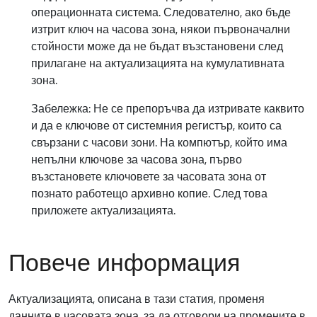
операционната система. Следователно, ако бъде
изтрит ключ на часова зона, някои първоначални
стойности може да не бъдат възстановени след
прилагане на актуализацията на кумулативната
зона.
Забележка: Не се препоръчва да изтривате каквито
и да е ключове от системния регистър, които са
свързани с часови зони. На компютър, който има
непълни ключове за часова зона, първо
възстановете ключовете за часовата зона от
познато работещо архивно копие. След това
приложете актуализацията.
Повече информация
Актуализацията, описана в тази статия, променя
данните в часовата зона, за да отговори на промените в