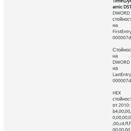
Time\Dy
amic DS
DWORD
стойнос
на
FirstEntry
000007d
Стойнос
на
DWORD
на
LastEntry
000007d
HEX
стойнос
от 2010:
b4,00,00
0,00,00,
,00,c4,ff,f
00,00,00