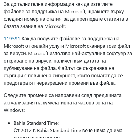
За допълнителна информация как да изтеглите
файлове за поддръжка на Microsoft, щракнете върху
следния номер на статия, за да прегледате статията в
базата знания на Microsoft:
119591
Как да получите файлове за поддръжка на
Microsoft от онлайн услуги Microsoft сканира този файл
за вируси. Microsoft използва най-актуалния софтуер за
откриване на вируси, наличен към датата на
публикуване на файла. Файлът се съхранява на
сървъри с повишена сигурност, които помагат да се
предотвратят неразрешени промени във файла.
Следните промени са направени след предишната
актуализация на кумулативната часова зона на
Windows:
Bahia Standard Time:
От 2012 г. Bahia Standard Time вече няма да има
лятно часово време.