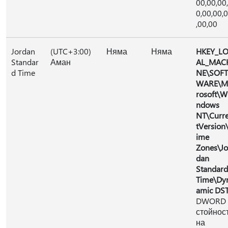
00,00,00
0,00,00,
,00,00
Jordan
(UTC+3:00)
Няма
Няма
HKEY_L
Standar
Аман
AL_MAC
d Time
NE\SOFT
WARE\M
rosoft\W
ndows
NT\Curr
tVersion
ime
Zones\Jo
dan
Standard
Time\Dy
amic DS
DWORD
стойнос
на