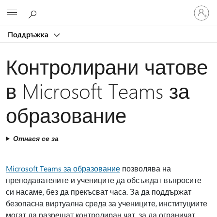
Влезте
Microsoft
във
вашия
Поддръжка
акаунт
Контролирани чатове
в Microsoft Teams за
образование
Отнася се за
Microsoft Teams за образование
позволява на
преподавателите и учениците да обсъждат въпросите
си насаме, без да прекъсват часа. За да поддържат
безопасна виртуална среда за учениците, институциите
могат да разрешат контролиран чат, за да ограничат