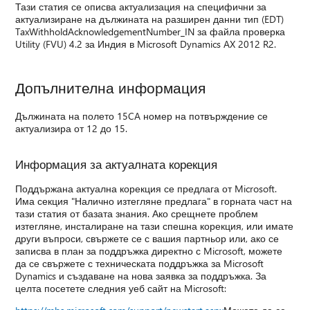
Тази статия се описва актуализация на специфични за
актуализиране на дължината на разширен данни тип (EDT)
TaxWithholdAcknowledgementNumber_IN за файла проверка
Utility (FVU) 4.2 за Индия в Microsoft Dynamics AX 2012 R2.
Допълнителна информация
Дължината на полето 15CA номер на потвърждение се
актуализира от 12 до 15.
Информация за актуалната корекция
Поддържана актуална корекция се предлага от Microsoft.
Има секция "Налично изтегляне предлага" в горната част на
тази статия от базата знания. Ако срещнете проблем
изтегляне, инсталиране на тази спешна корекция, или имате
други въпроси, свържете се с вашия партньор или, ако се
записва в план за поддръжка директно с Microsoft, можете
да се свържете с техническата поддръжка за Microsoft
Dynamics и създаване на нова заявка за поддръжка. За
целта посетете следния уеб сайт на Microsoft: