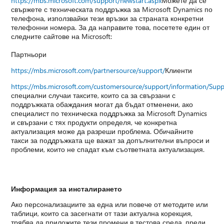
https://mbs.microsoft.com/support/newstart.aspx
Можете да се
свържете с техническата поддръжка за Microsoft Dynamics по
телефона, използвайки тези връзки за страната конкретни
телефонни номера. За да направите това, посетете един от
следните сайтове на Microsoft:
Партньори
https://mbs.microsoft.com/partnersource/support/
Клиенти
https://mbs.microsoft.com/customersource/support/information/Sup
специални случаи таксите, които са за свързани с
поддръжката обаждания могат да бъдат отменени, ако
специалист по техническа поддръжка за Microsoft Dynamics
и свързани с тях продукти определя, че конкретна
актуализация може да разреши проблема. Обичайните
такси за поддръжката ще важат за допълнителни въпроси и
проблеми, които не спадат към съответната актуализация.
Информация за инсталирането
Ако персонализациите за една или повече от методите или
таблици, които са засегнати от тази актуална корекция,
трябва да приложите тези промени в тестова среда, преди