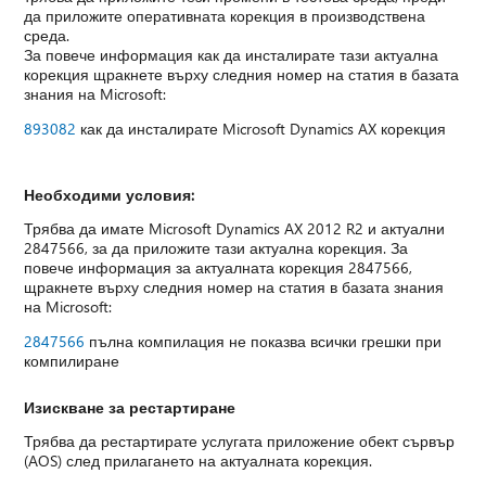
да приложите оперативната корекция в производствена
среда.
За повече информация как да инсталирате тази актуална
корекция щракнете върху следния номер на статия в базата
знания на Microsoft:
893082
как да инсталирате Microsoft Dynamics AX корекция
Необходими условия:
Трябва да имате Microsoft Dynamics AX 2012 R2 и актуални
2847566, за да приложите тази актуална корекция. За
повече информация за актуалната корекция 2847566,
щракнете върху следния номер на статия в базата знания
на Microsoft:
2847566
пълна компилация не показва всички грешки при
компилиране
Изискване за рестартиране
Трябва да рестартирате услугата приложение обект сървър
(AOS) след прилагането на актуалната корекция.