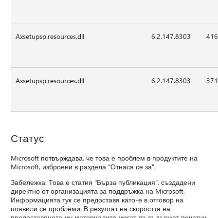
Axsetupsp.resources.dll
6.2.147.8303
416
Axsetupsp.resources.dll
6.2.147.8303
371
Статус
Microsoft потвърждава, че това е проблем в продуктите на
Microsoft, изброени в раздела "Отнася се за".
Забележка: Това е статия "Бърза публикация", създадени
директно от организацията за поддръжка на Microsoft.
Информацията тук се предоставя като-е в отговор на
появили се проблеми. В резултат на скоростта на
предоставянето му материалите могат да съдържат печатни