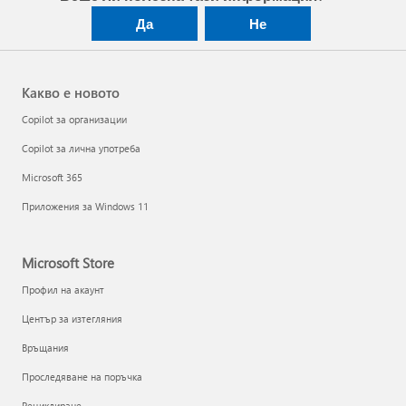
Да
Не
Какво е новото
Copilot за организации
Copilot за лична употреба
Microsoft 365
Приложения за Windows 11
Microsoft Store
Профил на акаунт
Център за изтегляния
Връщания
Проследяване на поръчка
Рециклиране