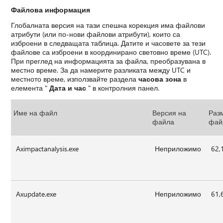
Файлова информация
Глобалната версия на тази спешна корекция има файлови
атрибути (или по-нови файлови атрибути), които са
изброени в следващата таблица. Датите и часовете за тези
файлове са изброени в координирано световно време (UTC).
При преглед на информацията за файла, преобразувана в
местно време. За да намерите разликата между UTC и
местното време, използвайте раздела
часова зона
в
елемента "
Дата и час
" в контролния панел.
Име на файл
Версия на
Раз
файла
фай
Aximpactanalysis.exe
Неприложимо
62,
Axupdate.exe
Неприложимо
61,