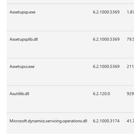
Axsetupsp.exe
6.2.1000.5369
1,8
Axsetupsplib.dll
6.2.1000.5369
79,
Axsetupui.exe
6.2.1000.5369
211
Axutillib.dll
6.2.120.0
929
Microsoft.dynamics.servicing.operations.dll
6.2.1000.3174
41,