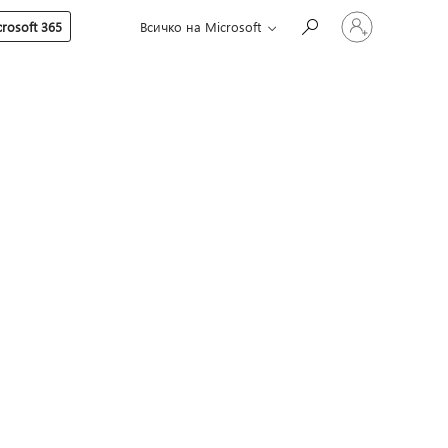
Влезте
rosoft 365
Всичко на Microsoft
във
вашия
акаунт