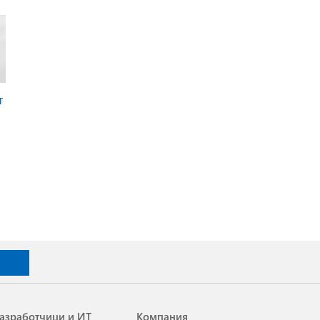
т
азработчици и ИТ
Компания