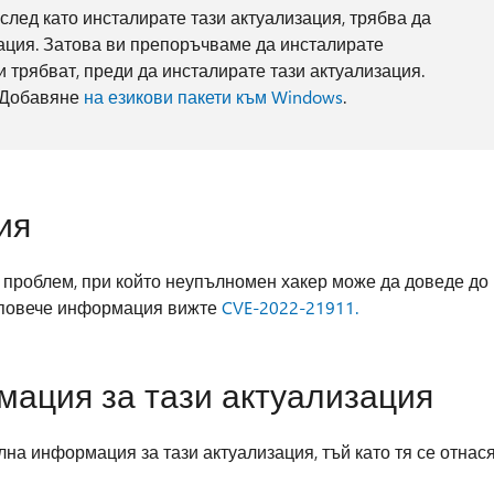
 след като инсталирате тази актуализация, трябва да
ация. Затова ви препоръчваме да инсталирате
ви трябват, преди да инсталирате тази актуализация.
 Добавяне
на езикови пакети към Windows
.
ия
 проблем, при който неупълномен хакер може да доведе до
За повече информация вижте
CVE-2022-21911.
ация за тази актуализация
а информация за тази актуализация, тъй като тя се отнас