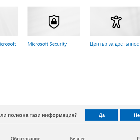
crosoft
Microsoft Security
Център за достъпнос
ли полезна тази информация?
Да
Не
Образование
Бизнес
Р