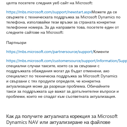
целта посетете следния уеб сайт на Microsoft:
https://mbs.microsoft.com/support/newstart.aspx
Можете да се
свържете с техническата поддръжка за Microsoft Dynamics по
телефона, използвайки тези връзки за страната конкретни
телефонни номера. За да направите това, посетете един от
следните сайтове на Microsoft:
Партньори
https://mbs.microsoft.com/partnersource/support/
Клиенти
https://mbs.microsoft.com/customersource/support/information/Sup
специални случаи таксите, които са за свързани с
поддръжката обаждания могат да бъдат отменени, ако
специалист по техническа поддръжка за Microsoft Dynamics
и свързани с тях продукти определя, че конкретна
актуализация може да разреши проблема. Обичайните
такси за поддръжката ще важат за допълнителни въпроси и
проблеми, които не спадат към съответната актуализация.
Как да получите актуалната корекция за Microsoft
Dynamics NAV или актуализиране на файлове