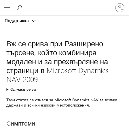
Влезте
Microsoft
във
вашия
Поддръжка
акаунт
Вж се срива при Разширено
търсене, който комбинира
модален и за прехвърляне на
страници в Microsoft Dynamics
NAV 2009
Отнася се за
Тази статия се отнася за Microsoft Dynamics NAV за всички
държави и всички езикови местоположения.
Симптоми