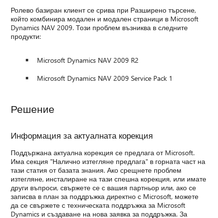
Ролево базиран клиент се срива при Разширено търсене,
който комбинира модален и модален страници в Microsoft
Dynamics NAV 2009. Този проблем възниква в следните
продукти:
Microsoft Dynamics NAV 2009 R2
Microsoft Dynamics NAV 2009 Service Pack 1
Решение
Информация за актуалната корекция
Поддържана актуална корекция се предлага от Microsoft.
Има секция "Налично изтегляне предлага" в горната част на
тази статия от базата знания. Ако срещнете проблем
изтегляне, инсталиране на тази спешна корекция, или имате
други въпроси, свържете се с вашия партньор или, ако се
записва в план за поддръжка директно с Microsoft, можете
да се свържете с техническата поддръжка за Microsoft
Dynamics и създаване на нова заявка за поддръжка. За