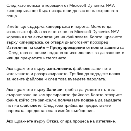
След като поискате корекция от Microsoft Dynamics NAV,
хипервръзка ще бъдат изпратени до вас по електронната
поща.
Имейл ще съдържа хипервръзка и парола. Можете да
използвате файла за изтегляне на Microsoft Dynamics NAV
корекция или актуализация на файловете. Когато щракнете
върху хипервръзка, се отваря диалоговият прозорец
Изтегляне на файл – Предупреждение относно защитата
. След това се появи подкана за изпълнение, за да запишете
или да прекратите изтеглянето.
Ако щракнете върху
изпълнение
, файлове започнете
изтеглянето и разархивирането. Трябва да зададете папка
за новите файлове и след това въведете паролата.
Ако щракнете върху
Запиши
, трябва да укажете пътя за
съхраняване на компресираните файлове. Когато отворите
файл, който сте записали, получавате подкана да зададете
път на файловете. След това трябва да предоставите
паролата, предоставена в имейл съобщение.
Ако щракнете върху
Отказ
, спира процеса на изтегляне.