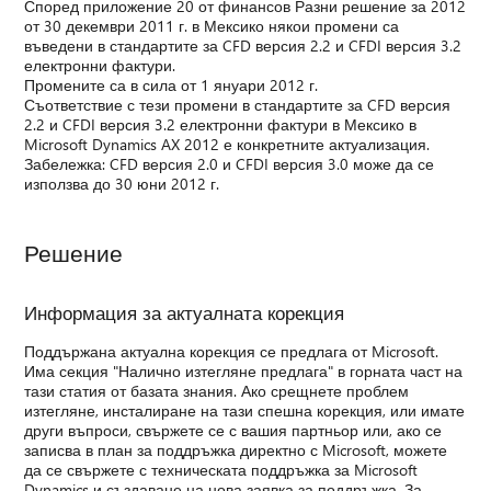
Според приложение 20 от финансов Разни решение за 2012
от 30 декември 2011 г. в Мексико някои промени са
въведени в стандартите за CFD версия 2.2 и CFDI версия 3.2
електронни фактури.
Промените са в сила от 1 януари 2012 г.
Съответствие с тези промени в стандартите за CFD версия
2.2 и CFDI версия 3.2 електронни фактури в Мексико в
Microsoft Dynamics AX 2012 е конкретните актуализация.
Забележка: CFD версия 2.0 и CFDI версия 3.0 може да се
използва до 30 юни 2012 г.
Решение
Информация за актуалната корекция
Поддържана актуална корекция се предлага от Microsoft.
Има секция "Налично изтегляне предлага" в горната част на
тази статия от базата знания. Ако срещнете проблем
изтегляне, инсталиране на тази спешна корекция, или имате
други въпроси, свържете се с вашия партньор или, ако се
записва в план за поддръжка директно с Microsoft, можете
да се свържете с техническата поддръжка за Microsoft
Dynamics и създаване на нова заявка за поддръжка. За