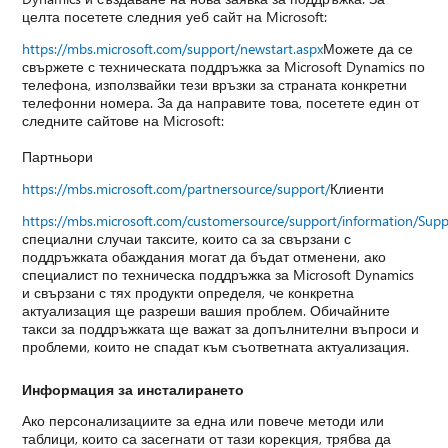
целта посетете следния уеб сайт на Microsoft:
https://mbs.microsoft.com/support/newstart.aspx
Можете да се
свържете с техническата поддръжка за Microsoft Dynamics по
телефона, използвайки тези връзки за страната конкретни
телефонни номера. За да направите това, посетете един от
следните сайтове на Microsoft:
Партньори
https://mbs.microsoft.com/partnersource/support/
Клиенти
https://mbs.microsoft.com/customersource/support/information/Sup
специални случаи таксите, които са за свързани с
поддръжката обаждания могат да бъдат отменени, ако
специалист по техническа поддръжка за Microsoft Dynamics
и свързани с тях продукти определя, че конкретна
актуализация ще разреши вашия проблем. Обичайните
такси за поддръжката ще важат за допълнителни въпроси и
проблеми, които не спадат към съответната актуализация.
Информация за инсталирането
Ако персонализациите за една или повече методи или
таблици, които са засегнати от тази корекция, трябва да