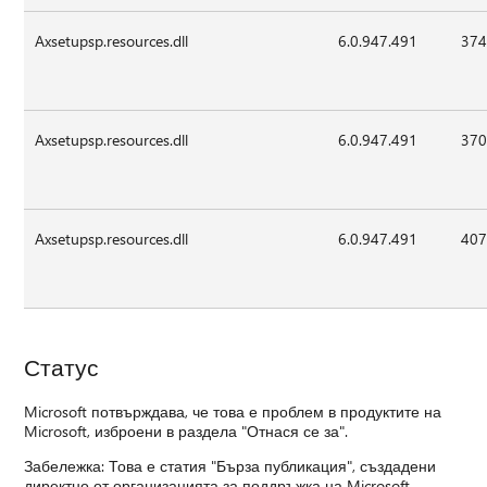
Axsetupsp.resources.dll
6.0.947.491
374
Axsetupsp.resources.dll
6.0.947.491
370
Axsetupsp.resources.dll
6.0.947.491
407
Статус
Microsoft потвърждава, че това е проблем в продуктите на
Microsoft, изброени в раздела "Отнася се за".
Забележка: Това е статия "Бърза публикация", създадени
директно от организацията за поддръжка на Microsoft.