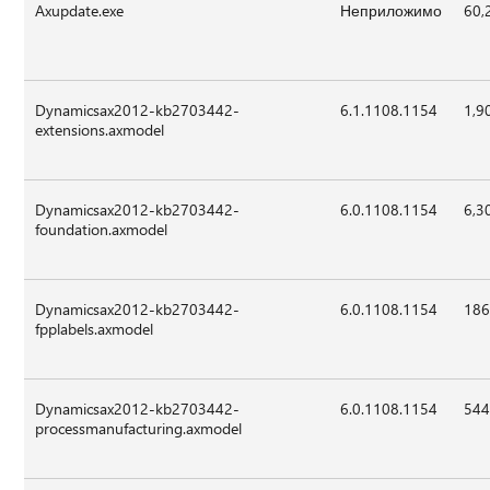
Axupdate.exe
Неприложимо
60,
Dynamicsax2012-kb2703442-
6.1.1108.1154
1,9
extensions.axmodel
Dynamicsax2012-kb2703442-
6.0.1108.1154
6,3
foundation.axmodel
Dynamicsax2012-kb2703442-
6.0.1108.1154
186
fpplabels.axmodel
Dynamicsax2012-kb2703442-
6.0.1108.1154
544
processmanufacturing.axmodel