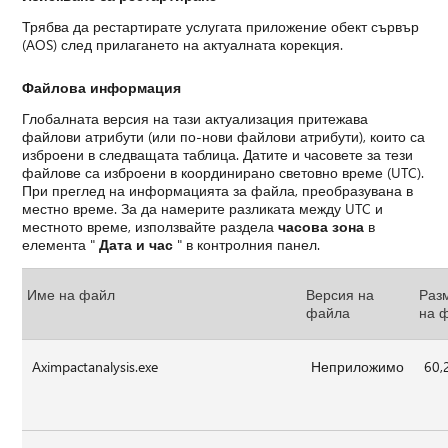
Трябва да рестартирате услугата приложение обект сървър
(AOS) след прилагането на актуалната корекция.
Файлова информация
Глобалната версия на тази актуализация притежава
файлови атрибути (или по-нови файлови атрибути), които са
изброени в следващата таблица. Датите и часовете за тези
файлове са изброени в координирано световно време (UTC).
При преглед на информацията за файла, преобразувана в
местно време. За да намерите разликата между UTC и
местното време, използвайте раздела
часова зона
в
елемента "
Дата и час
" в контролния панел.
Име на файл
Версия на
Раз
файла
на 
Aximpactanalysis.exe
Неприложимо
60,