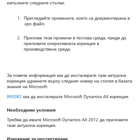
изпълните следните стъпки:
Прегледайте промените, които са документирани в
.xpo файл.
Приложи тези промени в тестова среда, преди да
приложите оперативната корекция в
производствена среда.
За повече информация как да инсталирате тази актуална
корекция щракнете върху следния номер на статия в базата
знания на Microsoft:
893082
как да инсталирате Microsoft Dynamics AX корекция
Необходими условия:
Трябва да имате Microsoft Dynamics AX 2012 да приложите
тази актуална корекция.
Изискване за рестартиране