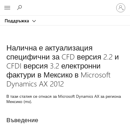
Влезте
Microsoft
във
вашия
Поддръжка
акаунт
Налична е актуализация
специфични за CFD версия 2.2 и
CFDI версия 3.2 електронни
фактури в Мексико в Microsoft
Dynamics AX 2012
В тази статия се отнася за Microsoft Dynamics AX за региона
Мексико (mx).
Въведение