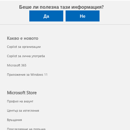
Беше ли полезна тази информация?
Да
Не
Какво е новото
Copilot за организации
Copilot за лична употреба
Microsoft 365
Приложения за Windows 11
Microsoft Store
Профил на акаунт
Център за изтегляния
Връщания
Проследяване на поръчка