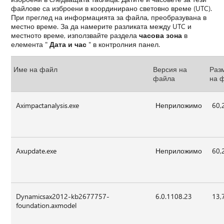
файлове са изброени в координирано световно време (UTC).
При преглед на информацията за файла, преобразувана в
местно време. За да намерите разликата между UTC и
местното време, използвайте раздела
часова зона
в
елемента "
Дата и час
" в контролния панел.
Име на файл
Версия на
Раз
файла
на 
Aximpactanalysis.exe
Неприложимо
60,
Axupdate.exe
Неприложимо
60,
Dynamicsax2012-kb2677757-
6.0.1108.23
13,
foundation.axmodel