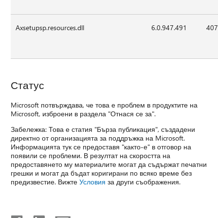
Axsetupsp.resources.dll
6.0.947.491
407
Статус
Microsoft потвърждава, че това е проблем в продуктите на
Microsoft, изброени в раздела "Отнася се за".
Забележка: Това е статия "Бърза публикация", създадени
директно от организацията за поддръжка на Microsoft.
Информацията тук се предоставя "както-е" в отговор на
появили се проблеми. В резултат на скоростта на
предоставянето му материалите могат да съдържат печатни
грешки и могат да бъдат коригирани по всяко време без
предизвестие. Вижте
Условия
за други съображения.