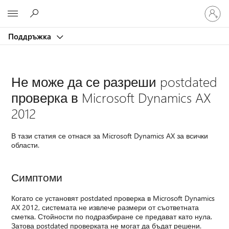
Влезте
Microsoft
във
вашия
Поддръжка
акаунт
Не може да се разреши postdated
проверка в Microsoft Dynamics AX
2012
В тази статия се отнася за Microsoft Dynamics AX за всички
области.
Симптоми
Когато се установят postdated проверка в Microsoft Dynamics
AX 2012, системата не извлече размери от съответната
сметка. Стойности по подразбиране се предават като нула.
Затова postdated проверката не могат да бъдат решени.