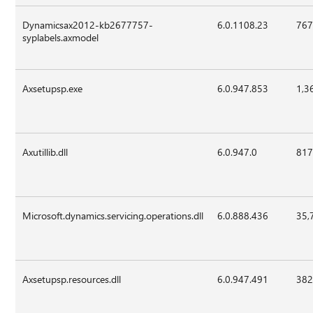
Dynamicsax2012-kb2677757-
6.0.1108.23
767
syplabels.axmodel
Axsetupsp.exe
6.0.947.853
1,3
Axutillib.dll
6.0.947.0
817
Microsoft.dynamics.servicing.operations.dll
6.0.888.436
35,
Axsetupsp.resources.dll
6.0.947.491
382