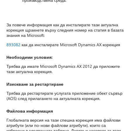
производствена среда.
За повече информация как да инсталирате тази актуална
корекция щракнете върху следния номер на статия в базата
знания на Microsoft:
893082
как да инсталирате Microsoft Dynamics AX корекция
Необходими условия:
Трябва да имате Microsoft Dynamics AX 2012 да приложите
тази актуална корекция.
Изискване за рестартиране
Трябва да рестартирате услугата приложение обект сървър
(AOS) след прилагането на актуалната корекция.
Файлова информация
Глобалната версия на тази спешна корекция има файлови
атрибути (или по-нови файлови атрибути), които са
изброени в следващата таблица. Датите и часовете за тези