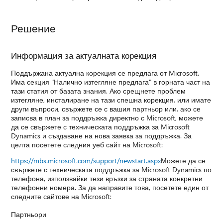
Решение
Информация за актуалната корекция
Поддържана актуална корекция се предлага от Microsoft.
Има секция "Налично изтегляне предлага" в горната част на
тази статия от базата знания. Ако срещнете проблем
изтегляне, инсталиране на тази спешна корекция, или имате
други въпроси, свържете се с вашия партньор или, ако се
записва в план за поддръжка директно с Microsoft, можете
да се свържете с техническата поддръжка за Microsoft
Dynamics и създаване на нова заявка за поддръжка. За
целта посетете следния уеб сайт на Microsoft:
https://mbs.microsoft.com/support/newstart.aspx
Можете да се
свържете с техническата поддръжка за Microsoft Dynamics по
телефона, използвайки тези връзки за страната конкретни
телефонни номера. За да направите това, посетете един от
следните сайтове на Microsoft:
Партньори