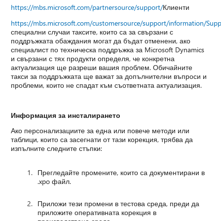
https://mbs.microsoft.com/partnersource/support/
Клиенти
https://mbs.microsoft.com/customersource/support/information/Sup
специални случаи таксите, които са за свързани с
поддръжката обаждания могат да бъдат отменени, ако
специалист по техническа поддръжка за Microsoft Dynamics
и свързани с тях продукти определя, че конкретна
актуализация ще разреши вашия проблем. Обичайните
такси за поддръжката ще важат за допълнителни въпроси и
проблеми, които не спадат към съответната актуализация.
Информация за инсталирането
Ако персонализациите за една или повече методи или
таблици, които са засегнати от тази корекция, трябва да
изпълните следните стъпки:
Прегледайте промените, които са документирани в
.xpo файл.
Приложи тези промени в тестова среда, преди да
приложите оперативната корекция в