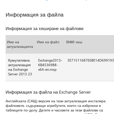
Информация за файла
Информация за хеширане на файлове
Име на
Име на файл
SHA1 хеш
актуализацията
Кумулативна
Exchange2013-
3E71511687E0BE14D699193
актуализация
KB4536988-
на Exchange
x64-en.msp
Server 2013 23
Информация за файла на Exchange Server
Английската (САЩ) версия на тази актуализация инсталира
файловете, съдържащи атрибутите, които са изброени в
таблиците по-долу. Датите и часовете за тези файлове са