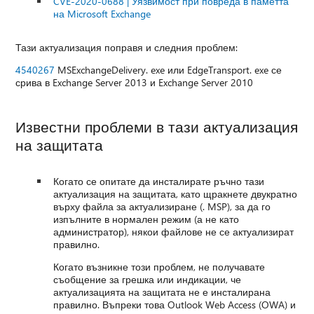
CVE-2020-0688 | Уязвимост при повреда в паметта
на Microsoft Exchange
Тази актуализация поправя и следния проблем:
4540267
MSExchangeDelivery. exe или EdgeTransport. exe се
срива в Exchange Server 2013 и Exchange Server 2010
Известни проблеми в тази актуализация
на защитата
Когато се опитате да инсталирате ръчно тази
актуализация на защитата, като щракнете двукратно
върху файла за актуализиране (. MSP), за да го
изпълните в нормален режим (а не като
администратор), някои файлове не се актуализират
правилно.
Когато възникне този проблем, не получавате
съобщение за грешка или индикации, че
актуализацията на защитата не е инсталирана
правилно. Въпреки това Outlook Web Access (OWA) и