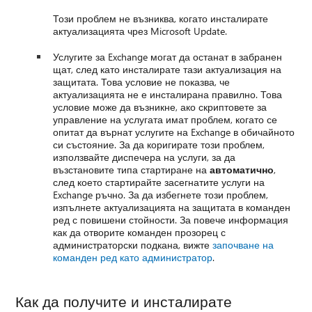
Този проблем не възниква, когато инсталирате
актуализацията чрез Microsoft Update.
Услугите за Exchange могат да останат в забранен
щат, след като инсталирате тази актуализация на
защитата. Това условие не показва, че
актуализацията не е инсталирана правилно. Това
условие може да възникне, ако скриптовете за
управление на услугата имат проблем, когато се
опитат да върнат услугите на Exchange в обичайното
си състояние. За да коригирате този проблем,
използвайте диспечера на услуги, за да
възстановите типа стартиране на
автоматично
,
след което стартирайте засегнатите услуги на
Exchange ръчно. За да избегнете този проблем,
изпълнете актуализацията на защитата в команден
ред с повишени стойности. За повече информация
как да отворите команден прозорец с
администраторски подкана, вижте
започване на
команден ред като администратор
.
Как да получите и инсталирате