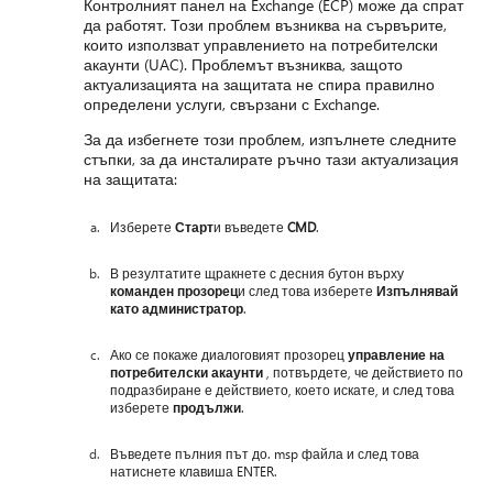
Контролният панел на Exchange (ECP) може да спрат
да работят. Този проблем възниква на сървърите,
които използват управлението на потребителски
акаунти (UAC). Проблемът възниква, защото
актуализацията на защитата не спира правилно
определени услуги, свързани с Exchange.
За да избегнете този проблем, изпълнете следните
стъпки, за да инсталирате ръчно тази актуализация
на защитата:
Изберете
Старт
и въведете
CMD
.
В резултатите щракнете с десния бутон върху
команден прозорец
и след това изберете
Изпълнявай
като администратор
.
Ако се покаже диалоговият прозорец
управление на
потребителски акаунти
, потвърдете, че действието по
подразбиране е действието, което искате, и след това
изберете
продължи
.
Въведете пълния път до. msp файла и след това
натиснете клавиша ENTER.