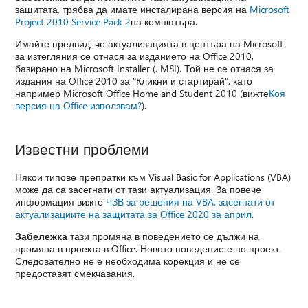
защитата, трябва да имате инсталирана версия на
Microsoft
Project 2010 Service Pack 2
на компютъра.
Имайте предвид, че актуализацията в центъра на Microsoft
за изтегляния се отнася за изданието на Office 2010,
базирано на Microsoft Installer (. MSI). Той не се отнася за
издания на Office 2010 за "Кликни и стартирай", като
например Microsoft Office Home and Student 2010 (вижте
Коя
версия на Office използвам?
).
Известни проблеми
Някои типове препратки към Visual Basic for Applications (VBA)
може да са засегнати от тази актуализация. За повече
информация вижте
ЧЗВ за решения на VBA, засегнати от
актуализациите на защитата за Office 2020 за април
.
Забележка
тази промяна в поведението се дължи на
промяна в проекта в Office. Новото поведение е по проект.
Следователно не е необходима корекция и не се
предоставят смекчавания.