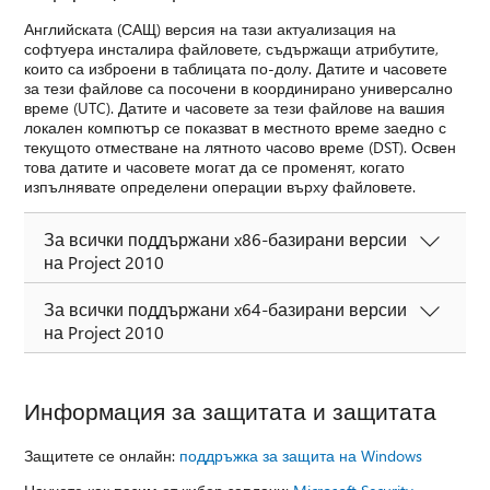
Английската (САЩ) версия на тази актуализация на
софтуера инсталира файловете, съдържащи атрибутите,
които са изброени в таблицата по-долу. Датите и часовете
за тези файлове са посочени в координирано универсално
време (UTC). Датите и часовете за тези файлове на вашия
локален компютър се показват в местното време заедно с
текущото отместване на лятното часово време (DST). Освен
това датите и часовете могат да се променят, когато
изпълнявате определени операции върху файловете.
За всички поддържани x86-базирани версии
на Project 2010
За всички поддържани x64-базирани версии
на Project 2010
Информация за защитата и защитата
Защитете се онлайн:
поддръжка за защита на Windows