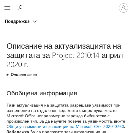
Влезте
Microsoft
във
вашия
Поддръжка
акаунт
Описание на актуализацията на
защитата за Project 2010:14 април
2020 г.
Отнася се за
Обобщена информация
Тази актуализация на защитата разрешава уязвимост при
изпълнение на отдалечен код, която съществува, когато
Microsoft Office неправомерно зарежда библиотеки с
произволен тип. За да научите повече за уязвимостта, вижте
Общи уязвимости и експозиции на Microsoft CVE-2020-0760
.
Забележка
За да приложите тази актуализация на