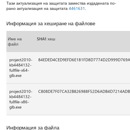
Тази актуализация на защитата замества издадената по-
рано актуализация на защитата
4461631
.
Информация за хеширане на файлове
Име на
SHA1 хеш
файл
project2010-
84EDED4CED9EFD6E181FD8D7774D2D999D769
kb4484132-
fullfile-x64-
glb.exe
project2010-
C808DE7F07CA32B826988F52D6ADB4D7214ADB
kb4484132-
fullfile-x86-
glb.exe
Информация за файла