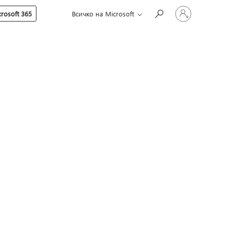
Влезте
rosoft 365
Всичко на Microsoft
във
вашия
акаунт