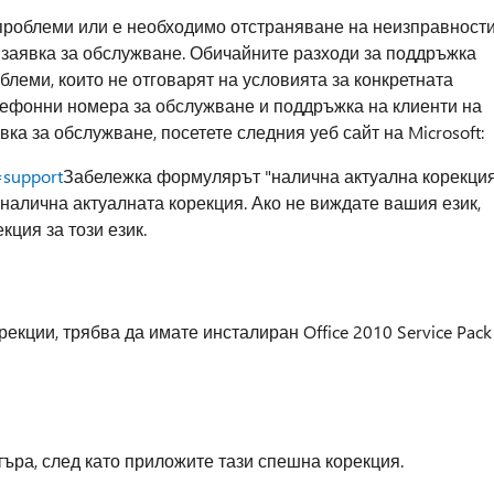
проблеми или е необходимо отстраняване на неизправности
 заявка за обслужване. Обичайните разходи за поддръжка
леми, които не отговарят на условията за конкретната
елефонни номера за обслужване и поддръжка на клиенти на
вка за обслужване, посетете следния уеб сайт на Microsoft:
=support
Забележка формулярът "налична актуална корекци
е налична актуалната корекция. Ако не виждате вашия език,
кция за този език.
рекции, трябва да имате инсталиран Office 2010 Service Pack
ъра, след като приложите тази спешна корекция.