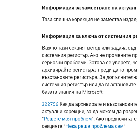
Информация за заместване на актуал
Тази спешна корекция не замества издад
Информация за ключа от системния р
Важно тази секция, метод или задача съд
системния регистър. Ако не промените п
сериозни проблеми. Затова се уверете, ч
архивирайте регистъра, преди да го пром
възстановите регистъра. За допълнителн
системния регистър или да възстановите
базата знания на Microsoft:
322756
Как да архивирате и възстановите
актуални корекции, за да можем да разре
"
Решете моя проблем
". Ако предпочитат
секцията "
Нека реша проблема сам
".