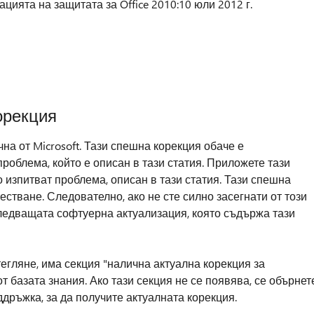
цията на защитата за Office 2010:10 юли 2012 г.
орекция
а от Microsoft. Тази спешна корекция обаче е
облема, който е описан в тази статия. Приложете тази
 изпитват проблема, описан в тази статия. Тази спешна
стване. Следователно, ако не сте силно засегнати от този
ледващата софтуерна актуализация, която съдържа тази
тегляне, има секция "налична актуална корекция за
от базата знания. Ако тази секция не се появява, се обърнет
оддръжка, за да получите актуалната корекция.