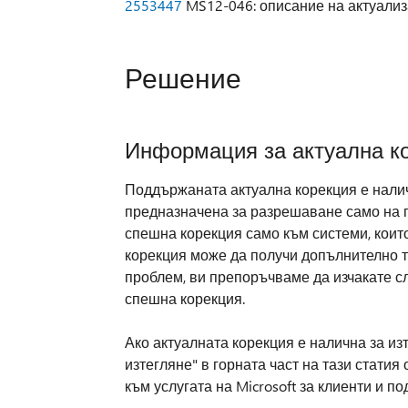
2553447
MS12-046: описание на актуализа
Решение
Информация за актуална к
Поддържаната актуална корекция е наличн
предназначена за разрешаване само на пр
спешна корекция само към системи, които
корекция може да получи допълнително те
проблем, ви препоръчваме да изчакате с
спешна корекция.
Ако актуалната корекция е налична за из
изтегляне" в горната част на тази статия 
към услугата на Microsoft за клиенти и п