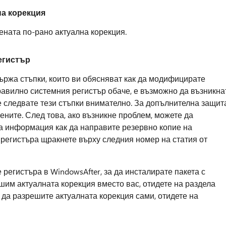
на корекция
ената по-рано актуална корекция.
егистър
ържа стъпки, които ви обясняват как да модифицирате
равилно системния регистър обаче, е възможно да възникна
е следвате тези стъпки внимателно. За допълнителна защит
ените. След това, ако възникне проблем, можете да
а информация как да направите резервно копие на
 регистъра щракнете върху следния номер на статия от
 регистъра в WindowsAfter, за да инсталирате пакета с
шим актуалната корекция вместо вас, отидете на раздела
е да разрешите актуалната корекция сами, отидете на