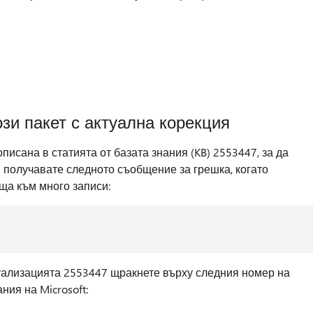
зи пакет с актуална корекция
писана в статията от базата знания (KB) 2553447, за да
я получавате следното съобщение за грешка, когато
ща към много записи:
уализацията 2553447 щракнете върху следния номер на
ния на Microsoft: