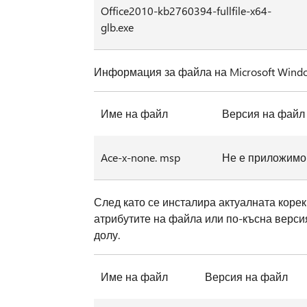
Office2010-kb2760394-fullfile-x64-
glb.exe
Информация за файла на Microsoft Window
Име на файл
Версия на файл
Ace-x-none. msp
Не е приложимо
След като се инсталира актуалната корек
атрибутите на файла или по-късна версия
долу.
Име на файл
Версия на файл