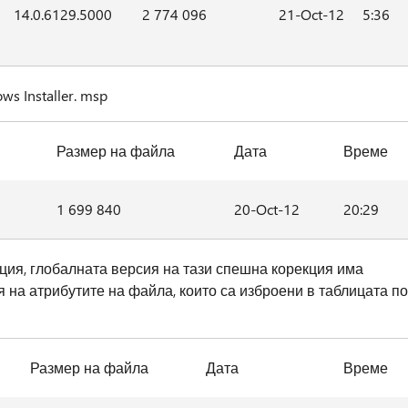
14.0.6129.5000
2 774 096
21-Oct-12
5:36
s Installer. msp
Размер на файла
Дата
Време
1 699 840
20-Oct-12
20:29
ция, глобалната версия на тази спешна корекция има
 на атрибутите на файла, които са изброени в таблицата по
Размер на файла
Дата
Време