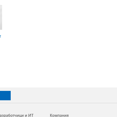
т
азработчици и ИТ
Компания