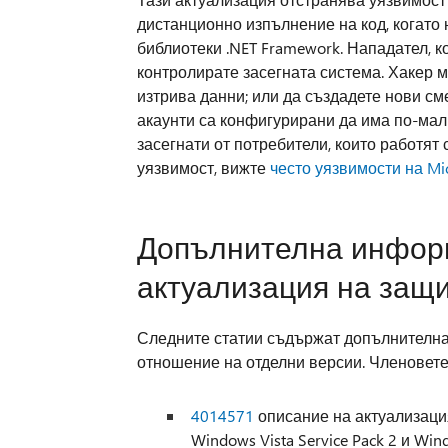
дистанционно изпълнение на код, когато
библиотеки .NET Framework. Нападател, к
контролирате засегната система. Хакер 
изтрива данни; или да създадете нови см
акаунти са конфигурирани да има по-мал
засегнати от потребители, които работят 
уязвимост, вижте
често уязвимости на Mi
Допълнителна информ
актуализация на защ
Следните статии съдържат допълнителна
отношение на отделни версии. Членовет
4014571
описание на актуализацият
Windows Vista Service Pack 2 и Win