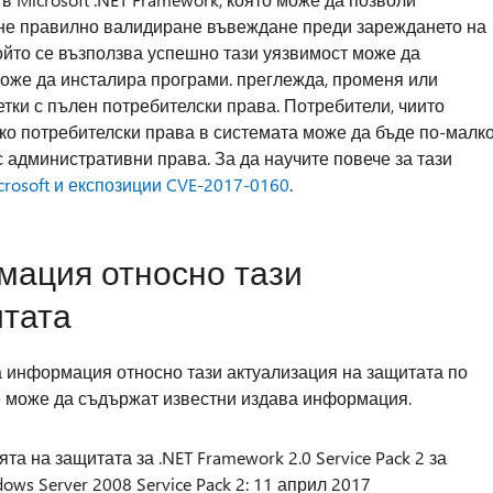
 не правилно валидиране въвеждане преди зареждането на
ойто се възползва успешно тази уязвимост може да
може да инсталира програми. преглежда, променя или
етки с пълен потребителски права. Потребители, чиито
ко потребителски права в системата може да бъде по-малк
с административни права. За да научите повече за тази
crosoft и експозиции CVE-2017-0160
.
ация относно тази
итата
 информация относно тази актуализация на защитата по
е може да съдържат известни издава информация.
а на защитата за .NET Framework 2.0 Service Pack 2 за
dows Server 2008 Service Pack 2: 11 април 2017