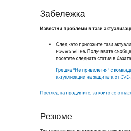
Забележка
Известни проблеми в тази актуализац
След като приложите тази актуали
PowerShell не. Получавате съобщ
посетете следната статия в базата
Грешка "Не привилегия" с команда
актуализации на защитата от CVE
Преглед на продуктите, за които се отнася
Резюме
Тази актуализация отстранява уязвимост 