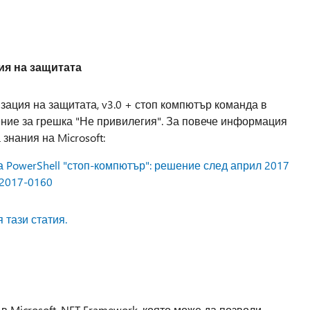
ия на защитата
зация на защитата, v3.0 + стоп компютър команда в
ение за грешка "Не привилегия". За повече информация
 знания на Microsoft:
 PowerShell "стоп-компютър": решение след април 2017
-2017-0160
 тази статия.
в Microsoft .NET Framework, която може да позволи