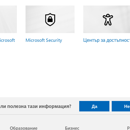
crosoft
Microsoft Security
Център за достъпнос
ли полезна тази информация?
Да
Не
Образование
Бизнес
Р