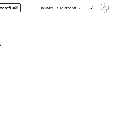
Влезте
rosoft 365
Всичко на Microsoft
във
вашия
акаунт
а