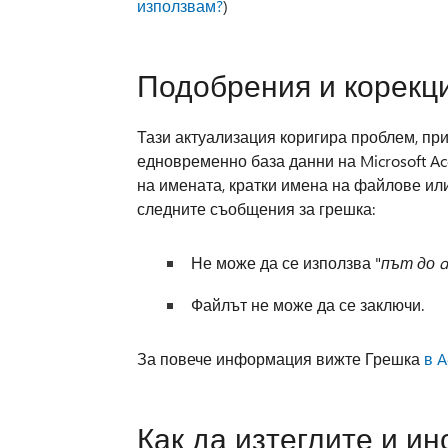
използвам?
)
Подобрения и корекц
Тази актуализация коригира проблем, при
едновременно база данни на Microsoft A
на имената, кратки имена на файлове или
следните съобщения за грешка:
Не може да се използва "
път до d
Файлът не може да се заключи.
За повече информация вижте Грешка
в A
Как да изтеглите и и