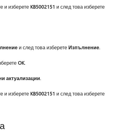
те и изберете
KB5002151
и след това изберете
лнение
и след това изберете
Изпълнение
.
изберете
OK
.
ни актуализации
.
те и изберете
KB5002151
и след това изберете
а