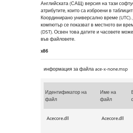
Английската (САЩ) версия на тази софту
атрибутите, които са изброени в таблицит
Координирано универсално време (UTC). 
компютър се показват в местното ви вре
(DST). Освен това датите и часовете мож
във файловете.
x86
информация за файла ace-x-none.msp
Идентификатор на
Име на
файл
файл
Acecore.dll
Acecore.dll