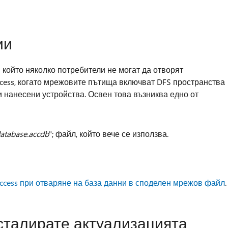
ии
 който няколко потребители не могат да отворят
ccess, когато мрежовите пътища включват DFS пространства
 нанесени устройства. Освен това възниква едно от
atabase.accdb
"; файл, който вече се използва.
ccess при отваряне на база данни в споделен мрежов файл
.
нсталирате актуализацията