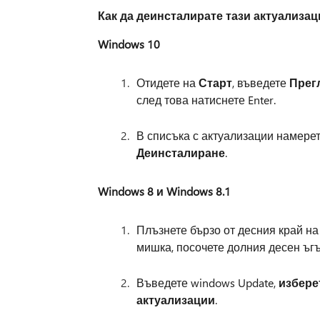
Как да деинсталирате тази актуализац
Windows 10
Отидете на
Старт
, въведете
Прег
след това натиснете Enter.
В списъка с актуализации намере
Деинсталиране
.
Windows 8 и Windows 8.1
Плъзнете бързо от десния край на
мишка, посочете долния десен ъгъ
Въведете windows Update,
избере
актуализации
.