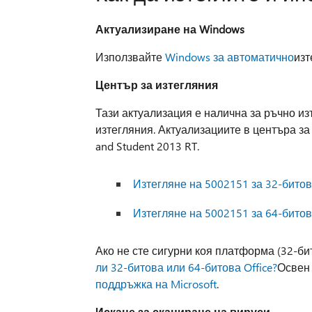
Актуализиране на Windows
Използвайте
Windows за автоматично
изт
Център за изтегляния
Тази актуализация е налична за ръчно изт
изтегляния. Актуализациите в центъра за
and Student 2013 RT.
Изтегляне на 5002151 за 32-битов
Изтегляне на 5002151 за 64-битов
Ако не сте сигурни коя платформа (32-б
ли 32-битова или 64-битова Office?
Освен
поддръжка на Microsoft
.
Искане за сканиране на вируси