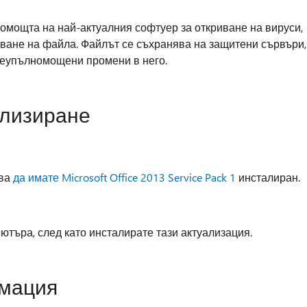
 помощта на най-актуалния софтуер за откриване на вируси,
уване на файла. Файлът се съхранява на защитени сървъри,
неупълномощени промени в него.
ализиране
бва
да имате Microsoft Office 2013 Service Pack 1
инсталиран.
ютъра, след като инсталирате тази актуализация.
мация