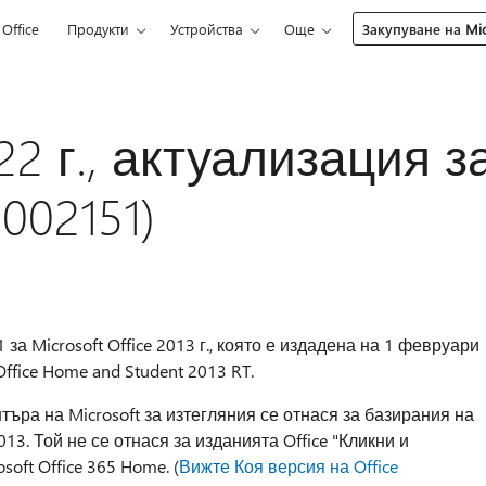
Office
Продукти
Устройства
Още
Закупуване на Mic
2 г., актуализация з
5002151)
за Microsoft Office 2013 г., която е издадена на 1 февруари
Office Home and Student 2013 RT.
търа на Microsoft за изтегляния се отнася за базирания на
 2013. Той не се отнася за изданията Office "Кликни и
soft Office 365 Home. (
Вижте Коя версия на Office