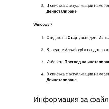
В списъка с актуализации намере
Деинсталиране
.
Windows 7
Отидете на
Старт
, въведете
Изпъ
Въведете Appwiz.cpl и след това 
Изберете
Преглед на инсталира
В списъка с актуализации намере
Деинсталиране
.
Информация за файл