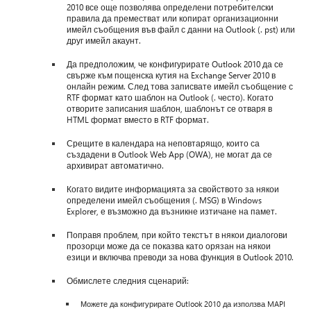
2010 все още позволява определени потребителски
правила да преместват или копират организационни
имейл съобщения във файл с данни на Outlook (. pst) или
друг имейл акаунт.
Да предположим, че конфигурирате Outlook 2010 да се
свърже към пощенска кутия на Exchange Server 2010 в
онлайн режим. След това записвате имейл съобщение с
RTF формат като шаблон на Outlook (. често). Когато
отворите записания шаблон, шаблонът се отваря в
HTML формат вместо в RTF формат.
Срещите в календара на неповтарящо, които са
създадени в Outlook Web App (OWA), не могат да се
архивират автоматично.
Когато видите информацията за свойството за някои
определени имейл съобщения (. MSG) в Windows
Explorer, е възможно да възникне изтичане на памет.
Поправя проблем, при който текстът в някои диалогови
прозорци може да се показва като орязан на някои
езици и включва преводи за нова функция в Outlook 2010.
Обмислете следния сценарий:
Можете да конфигурирате Outlook 2010 да използва MAPI