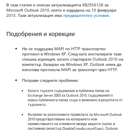
В тази статия е описан актуализацията KB2956128 за
Microsoft Outlook 2010, която е издадена на 10 февруари
2015. Тази актуализация има
предварително условие
.
Подобрения и корекции
Не се поддържа MAPI по HTTP транспортен
протокол в Windows XP. След като инсталирате тази
спешна корекция, когато стартирате Outlook 2010 на
компютър, базиран на Windows XP, Outlook няма да
използва протокола MAPI за транспорт чрез HTTP.
Поправя следните проблеми:
Когато търсите съдържание в публична папка на
Exchange Server 2003 за Outlook 2010, съдържанието
извън публичната папка също е включено в резултата от
търсенето.
Въпреки че разположите правилата за Microsoft Outlook
2010 предотвратяване на копирането или
преместването на елементи между акаунти (запис в
системния регистър DisableCrossAccountCopy), Outlook