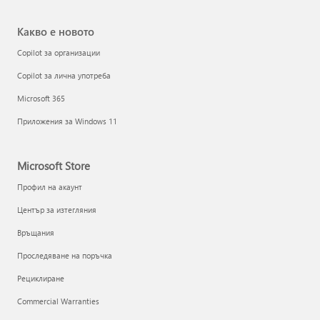
Какво е новото
Copilot за организации
Copilot за лична употреба
Microsoft 365
Приложения за Windows 11
Microsoft Store
Профил на акаунт
Център за изтегляния
Връщания
Проследяване на поръчка
Рециклиране
Commercial Warranties