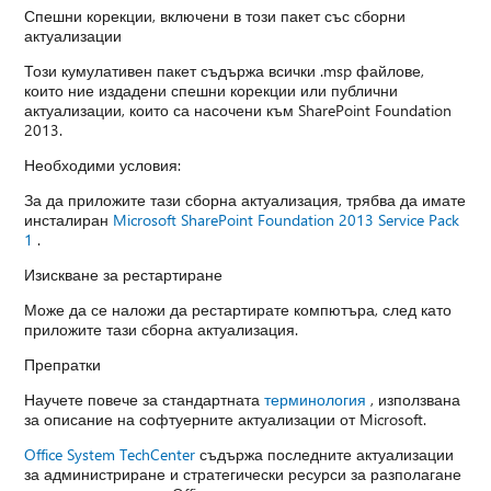
Спешни корекции, включени в този пакет със сборни
актуализации
Този кумулативен пакет съдържа всички .msp файлове,
които ние издадени спешни корекции или публични
актуализации, които са насочени към SharePoint Foundation
2013.
Необходими условия:
За да приложите тази сборна актуализация, трябва да имате
инсталиран
Microsoft SharePoint Foundation 2013 Service Pack
1
.
Изискване за рестартиране
Може да се наложи да рестартирате компютъра, след като
приложите тази сборна актуализация.
Препратки
Научете повече за стандартната
терминология
, използвана
за описание на софтуерните актуализации от Microsoft.
Office System TechCenter
съдържа последните актуализации
за администриране и стратегически ресурси за разполагане