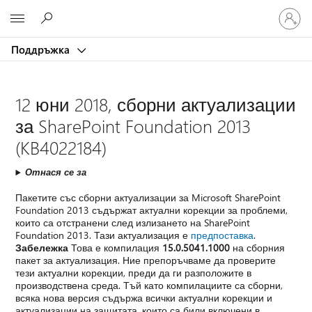
Влезте
Microsoft
във
вашия
Поддръжка
акаунт
12 юни 2018, сборни актуализации
за SharePoint Foundation 2013
(KB4022184)
Отнася се за
Пакетите със сборни актуализации за Microsoft SharePoint
Foundation 2013 съдържат актуални корекции за проблеми,
които са отстранени след излизането на SharePoint
Foundation 2013. Тази актуализация е
предпоставка
.
Забележка
Това е компилация
15.0.5041.1000
на сборния
пакет за актуализация. Ние препоръчваме да проверите
тези актуални корекции, преди да ги разположите в
производствена среда. Тъй като компилациите са сборни,
всяка нова версия съдържа всички актуални корекции и
актуализации на защитата, които са били включени в