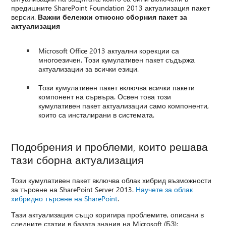
предишните SharePoint Foundation 2013 актуализация пакет
версии.
Важни бележки относно сборния пакет за
актуализация
Microsoft Office 2013 актуални корекции са
многоезичен. Този кумулативен пакет съдържа
актуализации за всички езици.
Този кумулативен пакет включва всички пакети
компонент на сървъра. Освен това този
кумулативен пакет актуализации само компоненти,
които са инсталирани в системата.
Подобрения и проблеми, които решава
тази сборна актуализация
Този кумулативен пакет включва облак хибрид възможности
за търсене на SharePoint Server 2013.
Научете за облак
хибридно търсене на SharePoint
.
Тази актуализация също коригира проблемите, описани в
следните статии в базата знания на Microsoft (БЗ):