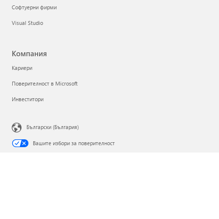
Софтуерни фирми
Visual Studio
Компания
Кариери
Поверителност в Microsoft
Инвеститори
Български (България)
Вашите избори за поверителност
Поверителност на здравето на потребителите
Връзка с Microsoft
Поверителност
Условия за използване
Търговски марки
За нашите реклами
EU Compliance DoCs
© Microsoft 2026