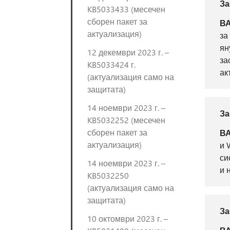
За
KB5033433 (месечен
сборен пакет за
В
актуализация)
за
ян
12 декември 2023 г. –
за
KB5033424 г.
ак
(актуализация само на
защитата)
14 ноември 2023 г. –
За
KB5032252 (месечен
сборен пакет за
В
актуализация)
и 
си
14 ноември 2023 г. –
и 
KB5032250
(актуализация само на
защитата)
За
10 октомври 2023 г. –