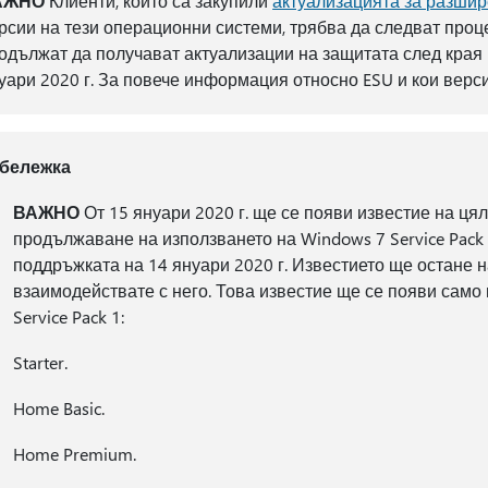
АЖНО
Клиенти, които са закупили
актуализацията за разшир
рсии на тези операционни системи, трябва да следват про
одължат да получават актуализации на защитата след края
уари 2020 г. За повече информация относно ESU и кои вер
бележка
ВАЖНО
От 15 януари 2020 г. ще се появи известие на цял
продължаване на използването на Windows 7 Service Pack 1
поддръжката на 14 януари 2020 г. Известието ще остане н
взаимодействате с него. Това известие ще се появи само
Service Pack 1:
Starter.
Home Basic.
Home Premium.