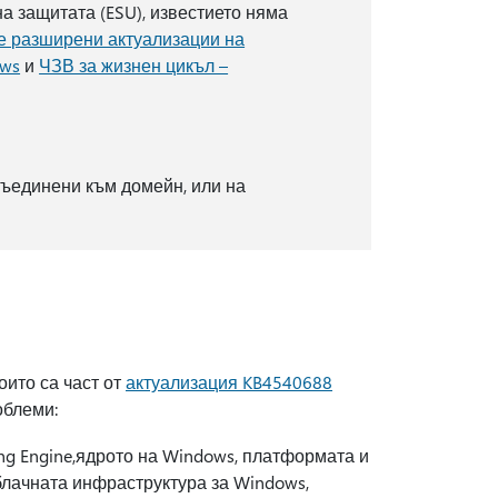
на защитата (ESU), известието няма
е разширени актуализации на
ows
и
ЧЗВ за жизнен цикъл –
съединени към домейн, или на
оито са част от
актуализация KB4540688
облеми:
pting Engine,ядрото на Windows, платформата и
блачната инфраструктура за Windows,