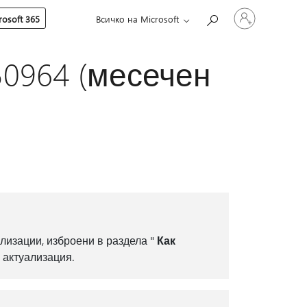
Влезте
osoft 365
Всичко на Microsoft
във
вашия
акаунт
550964 (месечен
лизации, изброени в раздела "
Как
 актуализация.