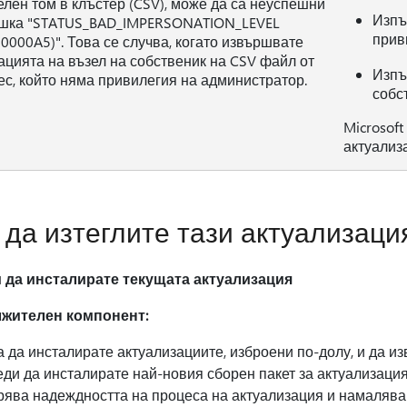
елен том в клъстер (CSV), може да са неуспешни
Изпъ
ешка "STATUS_BAD_IMPERSONATION_LEVEL
прив
0000A5)". Това се случва, когато извършвате
ацията на възел на собственик на CSV файл от
Изпъ
ес, който няма привилегия на администратор.
собс
Microsof
актуализ
 да изтеглите тази актуализаци
 да инсталирате текущата актуализация
жителен компонент:
 да инсталирате актуализациите, изброени по-долу, и да 
реди да инсталирате най-новия сборен пакет за актуализаци
рява надеждността на процеса на актуализация и намалява