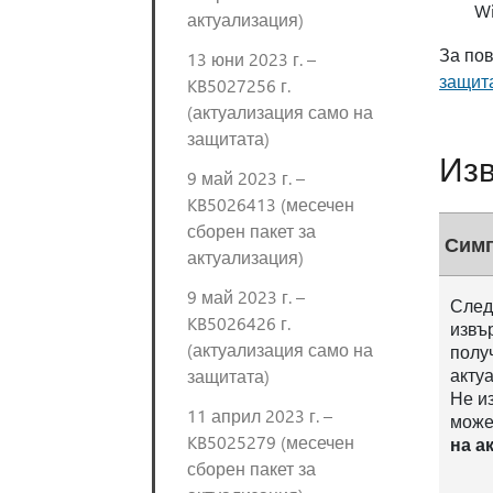
Wi
актуализация)
За по
13 юни 2023 г. –
защит
KB5027256 г.
(актуализация само на
защитата)
Изв
9 май 2023 г. –
KB5026413 (месечен
сборен пакет за
Сим
актуализация)
9 май 2023 г. –
След
KB5026426 г.
извъ
(актуализация само на
полу
акту
защитата)
Не и
11 април 2023 г. –
може
KB5025279 (месечен
на а
сборен пакет за