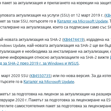
 пакет за актуализация и прилагането на корекции на защита
уповата актуализация на услуги (SSU) от 12 март 2019 г. (
KB
кет за тази SSU, потърсете го в
Каталог на Microsoft Update
.
сталиране на актуализации, които са подписани само със S
й-новата актуализация на SHA-2 (
KB4474419
), издадена на
ndows Update, най-новата актуализация на SHA-2 ще ви бъ
туализация е необходима за инсталиране на актуализации, 
вече информация относно актуализациите на SHA-2 вижте
д за SHA-2 през 2019 г. за Windows и WSUS
.
 март 2020 SSU (
KB4550735
) или по-нова версия. За да изт
търсете го в
Каталог на Microsoft Update
.
кетът за подготовка на лицензи за актуализации на разшире
вруари 2020 г. Пакетът за подготовка за лицензиране на E
теглите самостоятелния пакет за подготовка за лицензиране