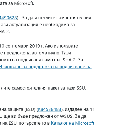
та за Microsoft.
4490628
). За да изтеглите самостоятелния
 Тази актуализация е необходима за
HA-2.
 10 септември 2019 г. Ако използвате
де предложена автоматично. Тази
които са подписани само със SHA-2. За
Изискване за поддръжка на подписване на
еглите самостоятелния пакет за тази SSU,
на защита (ESU) (
KB4538483
), издаден на 11
SU ще ви бъде предложен от WSUS. За да
 на ESU, потърсете го в
Каталог на Microsoft