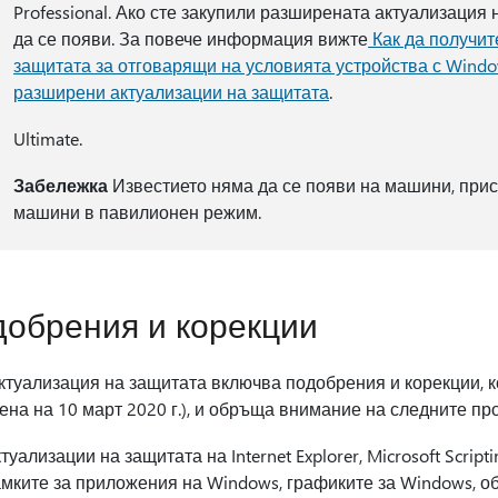
Professional. Ако сте закупили разширената актуализация 
да се появи. За повече информация вижте
Как да получит
защитата за отговарящи на условията устройства с Wind
разширени актуализации на защитата
.
Ultimate.
Забележка
Известието няма да се появи на машини, при
машини в павилионен режим.
обрения и корекции
ктуализация на защитата включва подобрения и корекции, к
ена на 10 март 2020 г.), и обръща внимание на следните пр
туализации на защитата на Internet Explorer, Microsoft Scri
мките за приложения на Windows, графиките за Windows, о