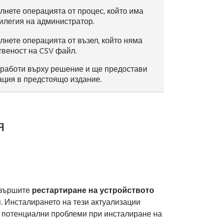
лнете операцията от процес, който има
илегия на администратор.
лнете операцията от възел, който няма
твеност на CSV файл.
t работи върху решение и ще предостави
ация в предстоящо издание.
я
извършите
рестартиране на устройството
я. Инсталирането на тези актуализации
 потенциални проблеми при инсталиране на