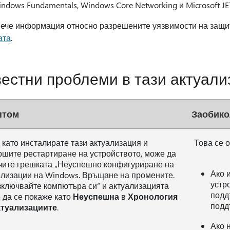
ndows Fundamentals, Windows Core Networking и Microsoft JET
вече информация относно разрешените уязвимости на защи
ата
.
естни проблеми в тази актуали
птом
Заобико
 като инсталирате тази актуализация и
Това се 
ршите рестартиране на устройството, може да
чите грешката „Неуспешно конфигуриране на
Ако 
ализации на Windows. Връщане на промените.
устро
зключвайте компютъра си“ и актуализацията
подд
 да се покаже като
Неуспешна
в
Хронология
подд
ктуализациите
.
Ако 