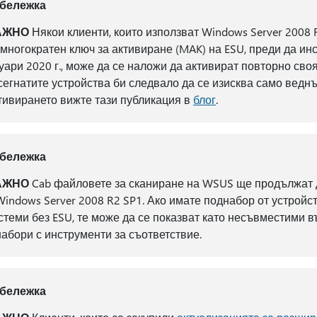
бележка
АЖНО
Някои клиенти, които използват Windows Server 2008 
 многократен ключ за активиране (MAK) на ESU, преди да ин
уари 2020 г., може да се наложи да активират повторно сво
сегнатите устройства би следвало да се изисква само вед
тивирането вижте тази публикация в
блог
.
бележка
АЖНО
Cab файловете за сканиране на WSUS ще продължат д
Windows Server 2008 R2 SP1. Ако имате поднабор от устройс
стеми без ESU, те може да се показват като несъвместими 
набори с инструменти за съответствие.
бележка