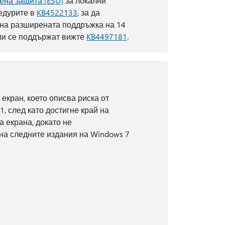
ена защита (ESU)
за локални
цедурите в
KB4522133
, за да
 на разширената поддръжка на 14
сии се поддържат вижте
KB4497181
.
 екран, което описва риска от
, след като достигне край на
а екрана, докато не
 на следните издания на Windows 7