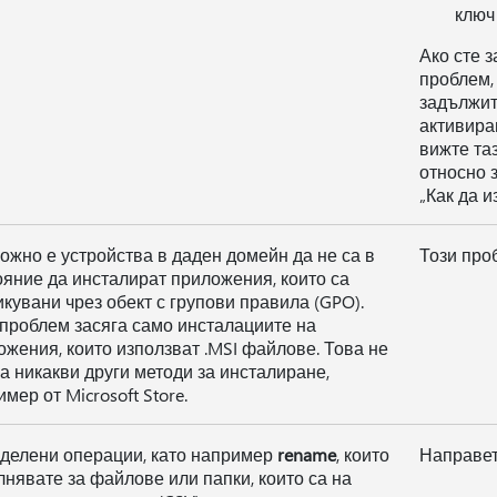
ключ
Ако сте 
проблем,
задължит
активира
вижте та
относно 
„Как да и
ожно е устройства в даден домейн да не са в
Този про
ояние да инсталират приложения, които са
икувани чрез обект с групови правила (GPO).
 проблем засяга само инсталациите на
ожения, които използват .MSI файлове. Това не
га никакви други методи за инсталиране,
мер от Microsoft Store.
делени операции, като например
rename
, които
Направет
лнявате за файлове или папки, които са на