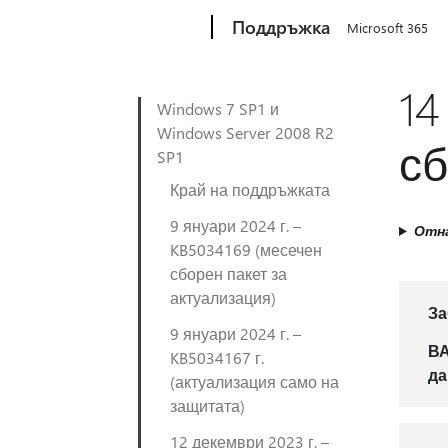
Microsoft
Поддръжка
Microsoft 365
14
Windows 7 SP1 и
Windows Server 2008 R2
сб
SP1
Край на поддръжката
9 януари 2024 г. –
Отна
KB5034169 (месечен
сборен пакет за
актуализация)
За
9 януари 2024 г. –
В
KB5034167 г.
да
(актуализация само на
защитата)
12 декември 2023 г. –