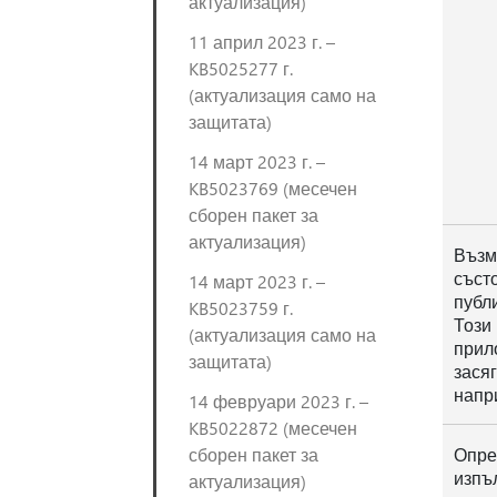
актуализация)
11 април 2023 г. –
KB5025277 г.
(актуализация само на
защитата)
14 март 2023 г. –
KB5023769 (месечен
сборен пакет за
актуализация)
Възм
съст
14 март 2023 г. –
публ
KB5023759 г.
Този
(актуализация само на
прил
защитата)
зася
напри
14 февруари 2023 г. –
KB5022872 (месечен
сборен пакет за
Опре
изпъ
актуализация)