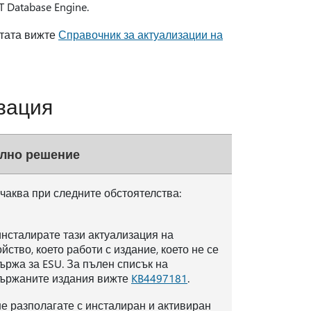
 Database Engine.
тата вижте
Справочник за актуализации на
зация
лно решение
очаква при следните обстоятелства:
инсталирате тази актуализация на
йство, което работи с издание, което не се
ържа за ESU. За пълен списък на
ържаните издания вижте
KB4497181
.
не разполагате с инсталиран и активиран