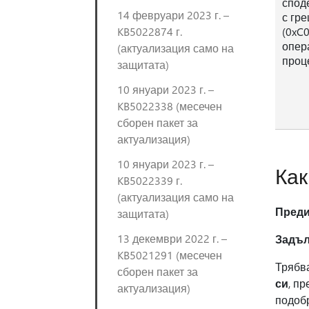
спод
14 февруари 2023 г. –
с гр
KB5022874 г.
(0xC0
опер
(актуализация само на
проц
защитата)
10 януари 2023 г. –
KB5022338 (месечен
сборен пакет за
актуализация)
10 януари 2023 г. –
Как
KB5022339 г.
(актуализация само на
Преди
защитата)
13 декември 2022 г. –
Задъл
KB5021291 (месечен
Трябва
сборен пакет за
си
, п
актуализация)
подоб