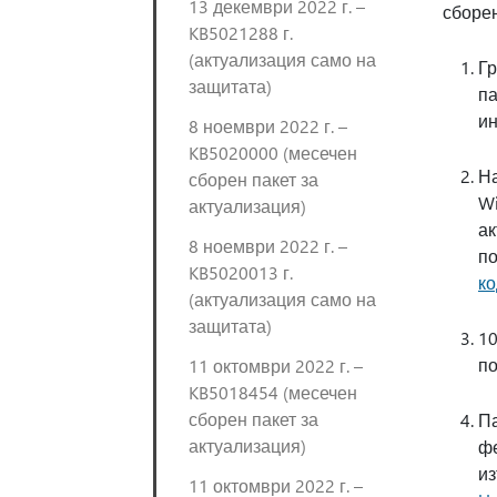
13 декември 2022 г. –
сборен
KB5021288 г.
(актуализация само на
Гр
защитата)
па
ин
8 ноември 2022 г. –
KB5020000 (месечен
На
сборен пакет за
Wi
актуализация)
ак
8 ноември 2022 г. –
по
KB5020013 г.
ко
(актуализация само на
защитата)
10
по
11 октомври 2022 г. –
KB5018454 (месечен
сборен пакет за
Па
актуализация)
фе
из
11 октомври 2022 г. –