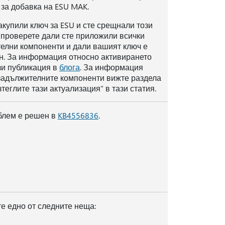
 за добавка на ESU MAK.
закупили ключ за ESU и сте срещнали този
 проверете дали сте приложили всички
елни компоненти и дали вашият ключ е
н. За информация относно активирането
зи публикация в
блога
. За информация
задължителните компоненти вижте раздела
зтеглите тази актуализация“ в тази статия.
блем е решен в
KB4556836
.
е едно от следните неща: