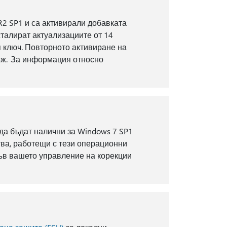
R2 SP1 и са активирали добавката
сталират актуализациите от 14
я ключ. Повторното активиране на
нъж. За информация относно
а бъдат налични за Windows 7 SP1
тва, работещи с тези операционни
във вашето управление на корекции