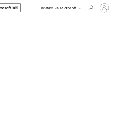
Влезте
rosoft 365
Всичко на Microsoft
във
вашия
акаунт