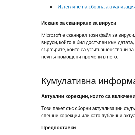
Изтегляне на сборна актуализация
Искане за сканиране за вируси
Microsoft е сканирал този файл за вируси
вируси, който е бил достъпен към датата
сървърите, които са усъвършенствани за 
неупълномощени промени в него.
Кумулативна информа
Актуални корекции, които са включени
Този пакет със сборни актуализации съдъ
спешни корекции или като публични актуа
Предпоставки