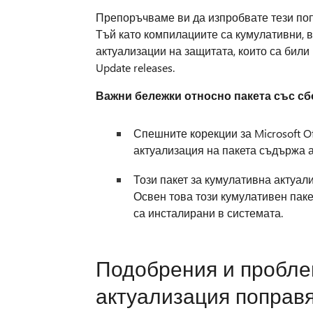
Препоръчваме ви да изпробвате тези поп
Тъй като компилациите са кумулативни, 
актуализации на защитата, които са били
Update releases.
Важни бележки относно пакета със сб
Спешните корекции за Microsoft Of
актуализация на пакета съдържа а
Този пакет за кумулативна актуал
Освен това този кумулативен паке
са инсталирани в системата.
Подобрения и проблем
актуализация поправ