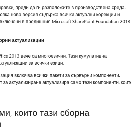
равки, преди да ги разположите в производствена среда.
всяка нова версия съдържа всички актуални корекции и
 включени в предишния Microsoft SharePoint Foundation 2013
орни актуализации
fice 2013 вече са многоезични. Тази кумулативна
ктуализации за всички езици.
изация включва всички пакети за сървърни компоненти.
т за актуализиране актуализира само тези компоненти, коит
и, които тази сборна
я