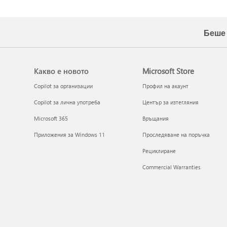
Беше 
Какво е новото
Microsoft Store
Copilot за организации
Профил на акаунт
Copilot за лична употреба
Център за изтегляния
Microsoft 365
Връщания
Приложения за Windows 11
Проследяване на поръчка
Рециклиране
Commercial Warranties