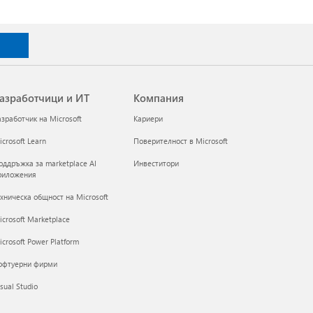
азработчици и ИТ
Компания
азработчик на Microsoft
Кариери
crosoft Learn
Поверителност в Microsoft
оддръжка за marketplace AI
Инвеститори
риложения
ехническа общност на Microsoft
icrosoft Marketplace
crosoft Power Platform
офтуерни фирми
sual Studio