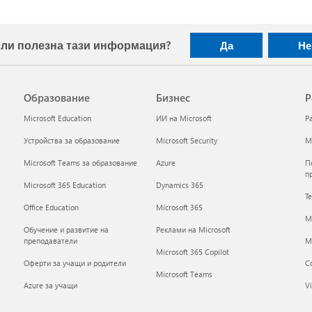
ли полезна тази информация?
Да
Не
Образование
Бизнес
Р
Microsoft Education
ИИ на Microsoft
Р
Устройства за образование
Microsoft Security
Mi
Microsoft Teams за образование
Azure
П
п
Microsoft 365 Education
Dynamics 365
Т
Office Education
Microsoft 365
M
Обучение и развитие на
Реклами на Microsoft
преподаватели
Mi
Microsoft 365 Copilot
Оферти за учащи и родители
С
Microsoft Teams
Azure за учащи
Vi