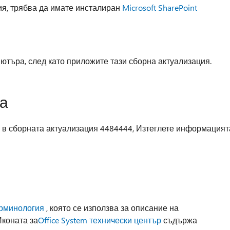
ия, трябва да имате инсталиран
Microsoft SharePoint
ютъра, след като приложите тази сборна актуализация.
а
и в сборната актуализация 4484444, Изтеглете информацият
рминология
, която се използва за описание на
Иконата за
Office System технически център
съдържа