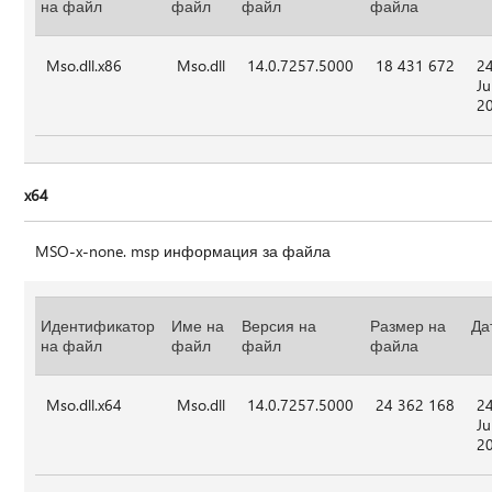
на файл
файл
файл
файла
Mso.dll.x86
Mso.dll
14.0.7257.5000
18 431 672
2
Ju
2
x64
MSO-x-none. msp информация за файла
Идентификатор
Име на
Версия на
Размер на
Да
на файл
файл
файл
файла
Mso.dll.x64
Mso.dll
14.0.7257.5000
24 362 168
2
Ju
2