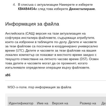
В списъка с актуализации Намерете и изберете
KB4484454
и след това изберете
Деинсталиране
.
Информация за файла
Английската (САЩ) версия на тази актуализация на
софтуера инсталира файловете, съдържащи атрибутите,
които са изброени в таблиците по-долу. Датите и часовете
за тези файлове са посочени в координирано универсално
време (UTC). Датите и часовете за тези файлове на вашия
локален компютър се показват в местното време заедно с
текущото отместване на лятното часово време (DST). Освен
това датите и часовете могат да се променят, когато
изпълнявате определени операции върху файловете.
x86
MSO-x-none. msp информация за файла
Идентификатор
Име на
Версия на
Размер на
Да