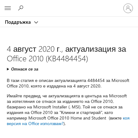
Влезте
Microsoft
във
вашия
Поддръжка
акаунт
4 август 2020 г., актуализация за
Office 2010 (KB4484454)
Отнася се за
В тази статия е описан актуализацията 4484454 за Microsoft
Office 2010, която е издадена на 4 август 2020.
Имайте предвид, че актуализацията в центъра на Microsoft
за изтегляния се отнася за изданието на Office 2010,
базирано на Microsoft Installer (. MSI). Той не се отнася за
издания на Office 2010 за "Кликни и стартирай", като
например Microsoft Office 2010 Home and Student (вижте
коя
версия на Office използвам?
).