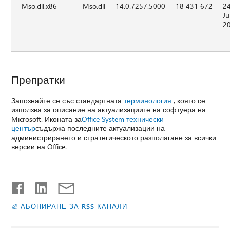
Mso.dll.x86
Mso.dll
14.0.7257.5000
18 431 672
2
Ju
2
Препратки
Запознайте се със стандартната
терминология
, която се
използва за описание на актуализациите на софтуера на
Microsoft. Иконата за
Office System технически
център
съдържа последните актуализации на
администрирането и стратегическото разполагане за всички
версии на Office.
АБОНИРАНЕ ЗА RSS КАНАЛИ