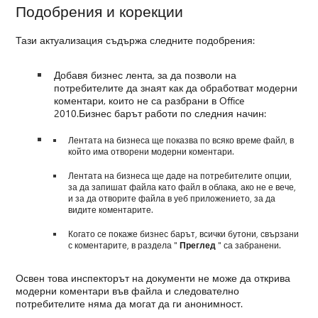
Подобрения и корекции
Тази актуализация съдържа следните подобрения:
Добавя бизнес лента, за да позволи на
потребителите да знаят как да обработват модерни
коментари, които не са разбрани в Office
2010.Бизнес барът работи по следния начин:
Лентата на бизнеса ще показва по всяко време файл, в
който има отворени модерни коментари.
Лентата на бизнеса ще даде на потребителите опции,
за да запишат файла като файл в облака, ако не е вече,
и за да отворите файла в уеб приложението, за да
видите коментарите.
Когато се покаже бизнес барът, всички бутони, свързани
с коментарите, в раздела "
Преглед
" са забранени.
Освен това инспекторът на документи не може да открива
модерни коментари във файла и следователно
потребителите няма да могат да ги анонимност.