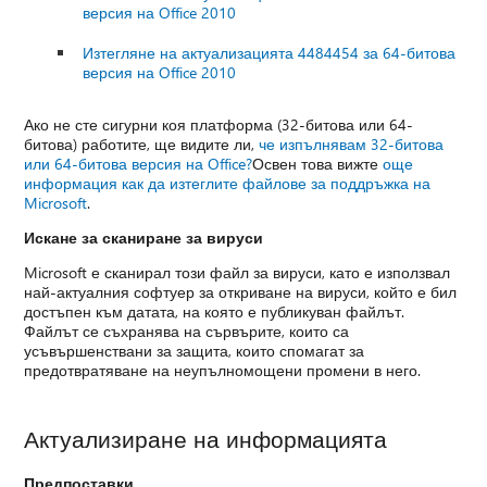
версия на Office 2010
Изтегляне на актуализацията 4484454 за 64-битова
версия на Office 2010
Ако не сте сигурни коя платформа (32-битова или 64-
битова) работите, ще видите ли,
че изпълнявам 32-битова
или 64-битова версия на Office?
Освен това вижте
още
информация как да изтеглите файлове за поддръжка на
Microsoft
.
Искане за сканиране за вируси
Microsoft е сканирал този файл за вируси, като е използвал
най-актуалния софтуер за откриване на вируси, който е бил
достъпен към датата, на която е публикуван файлът.
Файлът се съхранява на сървърите, които са
усъвършенствани за защита, които спомагат за
предотвратяване на неупълномощени промени в него.
Актуализиране на информацията
Предпоставки