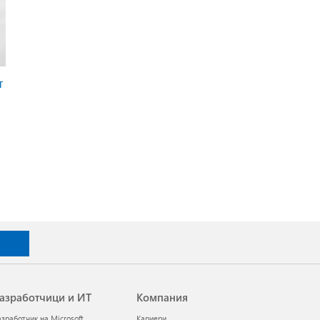
т
азработчици и ИТ
Компания
азработчик на Microsoft
Кариери