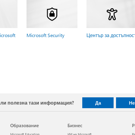
crosoft
Microsoft Security
Център за достъпнос
ли полезна тази информация?
Да
Не
Образование
Бизнес
Р
Microsoft Education
ИИ на Microsoft
Р