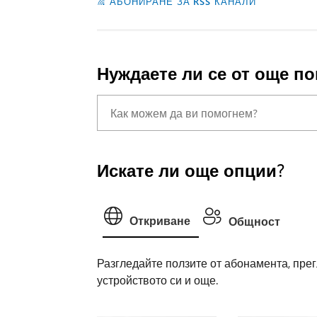
АБОНИРАНЕ ЗА RSS КАНАЛИ
Нуждаете ли се от още п
Искате ли още опции?
Откриване
Общност
Разгледайте ползите от абонамента, прег
устройството си и още.