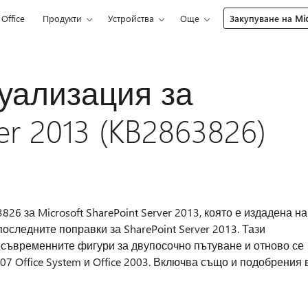
Office
Продукти
Устройства
Още
Закупуване на Mic
туализация за
er 2013 (KB2863826)
26 за Microsoft SharePoint Server 2013, която е издадена на
оследните поправки за SharePoint Server 2013. Тази
съвременните фигури за двупосочно пътуване и отново се
 Office System и Office 2003. Включва също и подобрения 