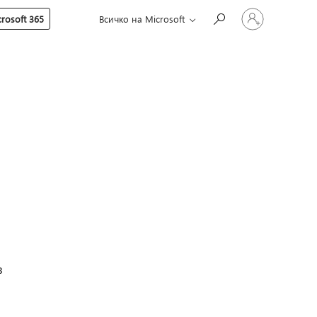
Влезте
rosoft 365
Всичко на Microsoft
във
вашия
акаунт
в