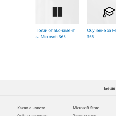
Ползи от абонамент
Обучение за Mi
за Microsoft 365
365
Беше 
Какво е новото
Microsoft Store
Copilot за организации
Профил на акаунт